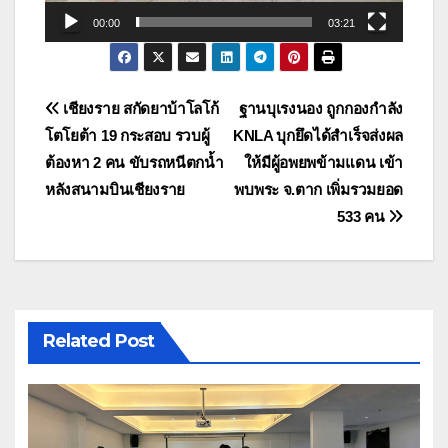
00:00
03:21
แนะแนว
เชียงราย สกัดยาบ้าโลโก้
ฐานบุเรงนอง ถูกกองกำลัง
โตโยต้า 19 กระสอบ รวบผู้
KNLA บุกยึดได้สำเร็จส่งผล
เรื่อง
ต้องหา 2 คน ขับรถหนีตกน้ำ
ให้มีผู้อพยพข้ามแดน เข้า
หลังสนามบินเชียงราย
พบพระ จ.ตาก เพิ่มรวมยอด
533 คน
Related Post