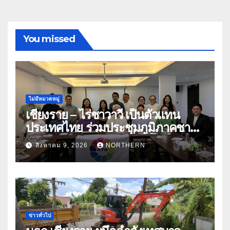
You missed
ไม่มีหมวดหมู่
เชียงราย – ไร่ชาวาวี เป็นตัวแทน
ประเทศไทย ร่วมประชุมภูมิภาคชา
อาเซียน ATO 2026 ที่อินโดนีเซีย
สิงหาคม 9, 2026
NORTHERN
หารืออนาคตอุตสาหกรรมชา
ท่ามกลางความท้าทายโลก
ข่าวทั่วไป