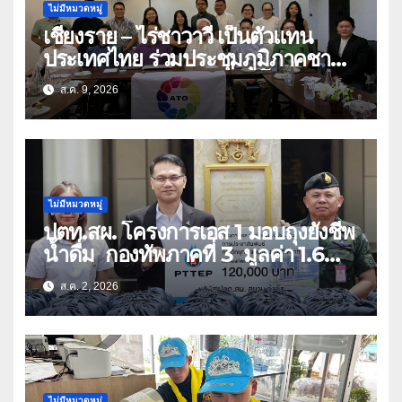
ไม่มีหมวดหมู่
เชียงราย – ไร่ชาวาวี เป็นตัวแทน
ประเทศไทย ร่วมประชุมภูมิภาคชา
อาเซียน ATO 2026 ที่อินโดนีเซีย
ส.ค. 9, 2026
หารืออนาคตอุตสาหกรรมชา
ท่ามกลางความท้าทายโลก
ไม่มีหมวดหมู่
ปตท.สผ. โครงการเอส 1 มอบถุงยังชีพ
น้ำดื่ม กองทัพภาคที่ 3 มูลค่า 1.6
ล้านบาท
ส.ค. 2, 2026
ไม่มีหมวดหมู่