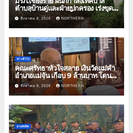
มรภ.เชียงราย ผนึกกำลังเทศบาล
ตำบลบ้านดู่และฝ่ายปกครอง เร่งขุด
ลอกสิ่งกีดขวางทางน้ำ ป้องกันและลด
สิงหาคม 8, 2026
NORTHERN
ปัญหาน้ำท่วม
ข่าวทั่วไป
คณะศรัทธาหัวใจสลาย เงินวัดแม่คำ
อำเภอแม่จัน เกือบ 9 ล้านบาท โดน
แก๊งคอลเซ็นเตอร์หลอกให้โอนข้าม
สิงหาคม 8, 2026
NORTHERN
ปีกว่า 66 บัญชี
ยาเสพติด