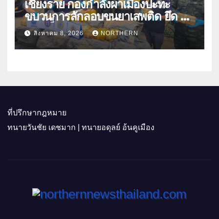
เชียงราย กองกำลังผาเมืองปะทะ
ขบวนการลักลอบขนยาเสพติด ยึด 2
ล้านเม็ด
สิงหาคม 8, 2026
NORTHERN
ที่ปรึกษากฎหมาย
ทนายวันชัย เดชมาก | ทนายอดุลย์ อ้นคูเมือง