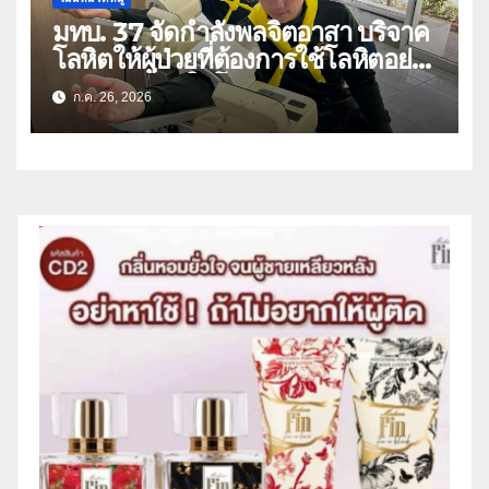
มทบ. 37 จัดกำลังพลจิตอาสา บริจาค
โลหิตให้ผู้ป่วยที่ต้องการใช้โลหิตอย่าง
เร่งด่วน เนื่องในโอกาสวันเฉลิม
ก.ค. 26, 2026
พระชนมพรรษา 74 พรรษา และถวาย
เป็นพระราชกุศลแด่พระบาทสมเด็จ
พระเจ้าอยู่หัว