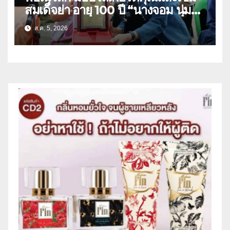
สมเด็จย่า อายุ 100 ปี “นางจอม นุ่ม
เนตร” ตำบลบ้านกร่าง อำเภอเมือง
ส.ค. 5, 2026