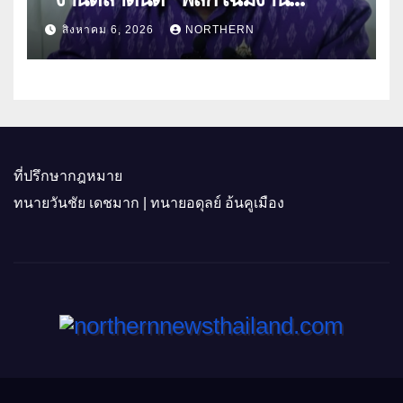
“เกษตรรุ่งเรืองเมืองสองแคว 69” มุ่ง
สิงหาคม 6, 2026
NORTHERN
ประโยชน์เกษตรกร ดึงนวัตกรรม-จับ
คู่ธุรกิจดันสินค้าเกษตรสู่สากล (คลิป)
ที่ปรึกษากฎหมาย
ทนายวันชัย เดชมาก | ทนายอดุลย์ อ้นคูเมือง