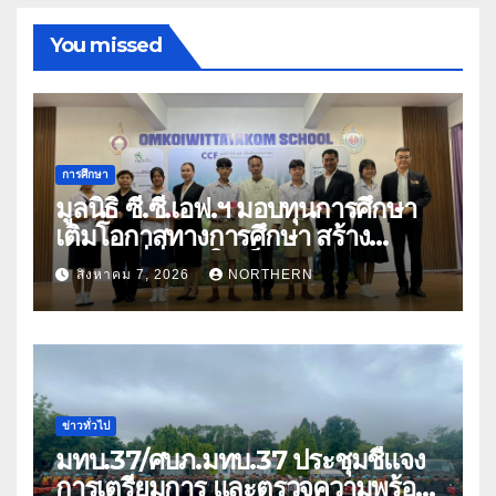
You missed
การศึกษา
มูลนิธิ ซี.ซี.เอฟ.ฯ มอบทุนการศึกษา
เติมโอกาสทางการศึกษา สร้าง
อนาคตที่มั่นคงให้เด็กและเยาวชน
สิงหาคม 7, 2026
NORTHERN
ด้อยโอกาส
ข่าวทั่วไป
มทบ.37/ศบภ.มทบ.37 ประชุมชี้แจง
การเตรียมการ และตรวจความพร้อม