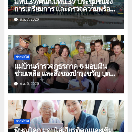
มทบ.37/ศบภ.มทบ.37 ประชุมชี้แจง
การเตรียมการ และตรวจความพร้อม
ด้านการบรรเทาสาธารณภัย
ส.ค. 7, 2026
ข่าวทั่วไป
แม่บ้านตำรวจภูธรภาค 6 มอบเงิน
ช่วยเหลือ และสิ่งของบำรุงขวัญ บุตร-
ธิดา ข้าราชการตำรวจจังหวัด
ส.ค. 5, 2026
อุทัยธานี
ข่าวทั่วไป
พิษณุโลก มอบโล่เกียรติคุณและเข็ม