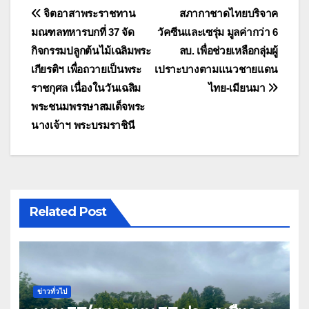
แนะแนว
จิตอาสาพระราชทาน
สภากาชาดไทยบริจาค
มณฑลทหารบกที่ 37 จัด
วัคซีนและเซรุ่ม มูลค่ากว่า 6
เรื่อง
กิจกรรมปลูกต้นไม้เฉลิมพระ
ลบ. เพื่อช่วยเหลือกลุ่มผู้
เกียรติฯ เพื่อถวายเป็นพระ
เปราะบางตามแนวชายแดน
ราชกุศล เนื่องในวันเฉลิม
ไทย-เมียนมา
พระชนมพรรษาสมเด็จพระ
นางเจ้าฯ พระบรมราชินี
Related Post
ข่าวทั่วไป