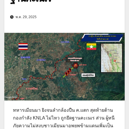
พ.ค. 29, 2025
ทหารเมียนมา ยิงจนลำกล้องปืน ค.แตก สุดท้ายต้าน
กองกำลัง KNLA ไม่ไหว ถูกยึดฐานคะเนเร ส่วน ผู้หนี
ภัยความไม่สงบชาวเมียนมาอพยพข้ามแดนเพิ่มเป็น