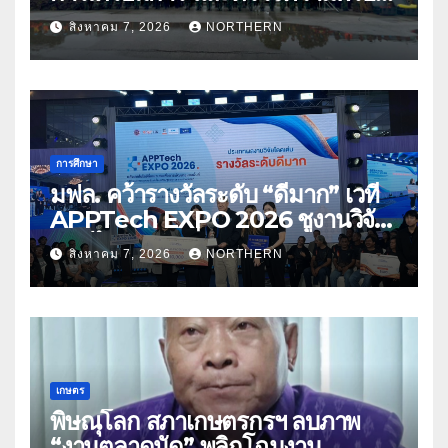
ด้านการบรรเทาสาธารณภัย
สิงหาคม 7, 2026
NORTHERN
การศึกษา
มฟล. คว้ารางวัลระดับ “ดีมาก” เวที
APPTech EXPO 2026 ชูงานวิจัย
สมุนไพร ขับเคลื่อนนวัตกรรมสู่เชิง
สิงหาคม 7, 2026
NORTHERN
พาณิชย์
เกษตร
พิษณุโลก สภาเกษตรกรฯ ลบภาพ
“งานตลาดนัด” พลิกโฉมงาน