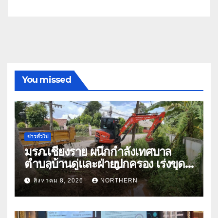
You missed
ข่าวทั่วไป
มรภ.เชียงราย ผนึกกำลังเทศบาล
ตำบลบ้านดู่และฝ่ายปกครอง เร่งขุด
ลอกสิ่งกีดขวางทางน้ำ ป้องกันและลด
สิงหาคม 8, 2026
NORTHERN
ปัญหาน้ำท่วม