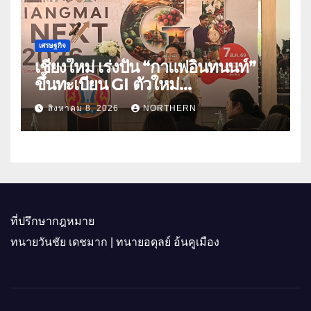
เศรษฐกิจ
เชียงใหม่ เร่งปั้น “กาแฟอินทนนท์”
ขึ้นทะเบียน GI ตัวใหม่
“CHIANGMAI GI NEXT 2026”
สิงหาคม 8, 2026
NORTHERN
ติดอาวุธผู้ประกอบการ 100 ราย ดัน
สินค้าอัตลักษณ์สู่ตลาดพรีเมียม
ที่ปรึกษากฎหมาย
ทนายวันชัย เดชมาก | ทนายอดุลย์ อ้นคูเมือง