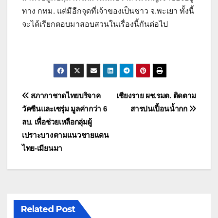
ทาง กทม. แต่มีอีกจุดที่เจ้าของเป็นชาว จ.พะเยา ทั้งนี้
จะได้เรียกตอบมาสอบสวนในเรื่องนี้กันต่อไป
แนะแนว
สภากาชาดไทยบริจาค
เชียงราย ผช.รมต. ติดตาม
วัคซีนและเซรุ่ม มูลค่ากว่า 6
สารปนเปื้อนน้ำกก
เรื่อง
ลบ. เพื่อช่วยเหลือกลุ่มผู้
เปราะบางตามแนวชายแดน
ไทย-เมียนมา
Related Post