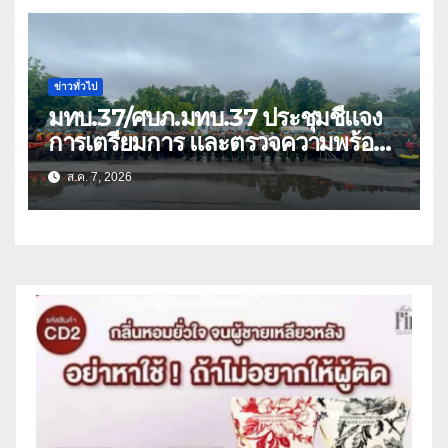
ข่าวทั่วไป
มทบ.37/ศบภ.มทบ.37 ประชุมชี้แจง
การเตรียมการ และตรวจความพร้อม
ด้านการบรรเทาสาธารณภัย
ส.ค. 7, 2026