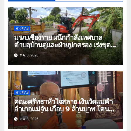
ข่าวทั่วไป
มรภ.เชียงราย ผนึกกำลังเทศบาล
ตำบลบ้านดู่และฝ่ายปกครอง เร่งขุด
ลอกสิ่งกีดขวางทางน้ำ ป้องกันและลด
ส.ค. 8, 2026
ปัญหาน้ำท่วม
ข่าวทั่วไป
คณะศรัทธาหัวใจสลาย เงินวัดแม่คำ
อำเภอแม่จัน เกือบ 9 ล้านบาท โดน
แก๊งคอลเซ็นเตอร์หลอกให้โอนข้ามปีก
ส.ค. 8, 2026
ว่า 66 บัญชี