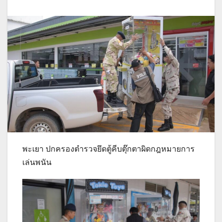
พะเยา ปกครองตำรวจยึดตู้คีบตุ๊กตาผิดกฎหมายการ
เล่นพนัน