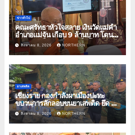
ข่าวทั่วไป
คณะศรัทธาหัวใจสลาย เงินวัดแม่คำ
อำเภอแม่จัน เกือบ 9 ล้านบาท โดน
แก๊งคอลเซ็นเตอร์หลอกให้โอนข้าม
สิงหาคม 8, 2026
NORTHERN
ปีกว่า 66 บัญชี
ยาเสพติด
เชียงราย กองกำลังผาเมืองปะทะ
ขบวนการลักลอบขนยาเสพติด ยึด 2
ล้านเม็ด
สิงหาคม 8, 2026
NORTHERN