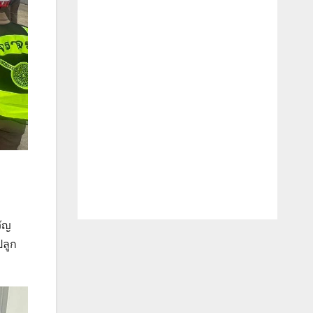
วัญ
ปลูก