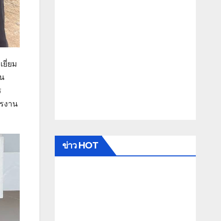
ยี่ยม
ใน
ร
ารงาน
ข่าว HOT