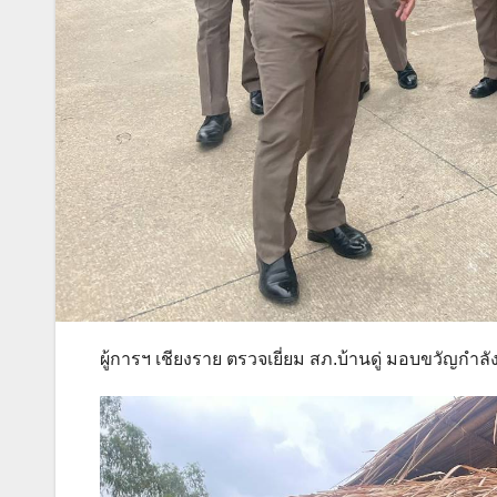
ผู้การฯ เชียงราย ตรวจเยี่ยม สภ.บ้านดู่ มอบขวัญกำลั