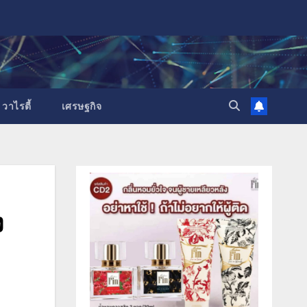
วาไรตี้
เศรษฐกิจ
ง