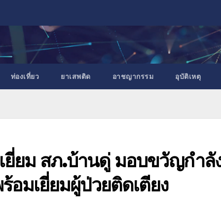
ท่องเที่ยว
ยาเสพติด
อาชญากรรม
อุบัติเหตุ
เยี่ยม สภ.บ้านดู่ มอบขวัญกำลั
มเยี่ยมผู้ป่วยติดเตียง