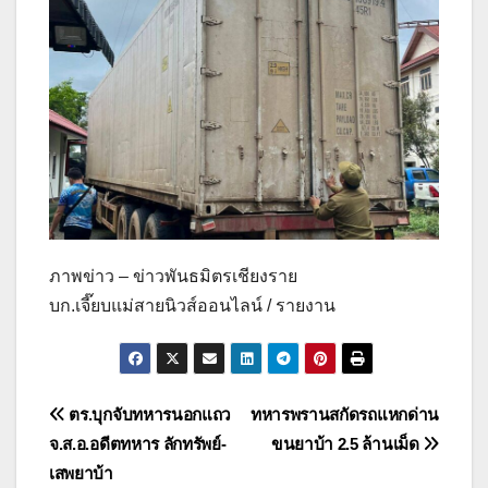
ภาพข่าว – ข่าวพันธมิตรเชียงราย
บก.เจี๊ยบแม่สายนิวส์ออนไลน์ / รายงาน
แนะแนว
ตร.บุกจับทหารนอกแถว
ทหารพรานสกัดรถแหกด่าน
จ.ส.อ.อดีตทหาร ลักทรัพย์-
ขนยาบ้า 2.5 ล้านเม็ด
เรื่อง
เสพยาบ้า