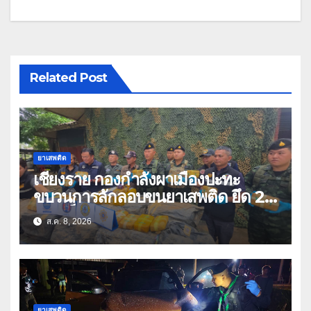
Related Post
ยาเสพติด
เชียงราย กองกำลังผาเมืองปะทะ
ขบวนการลักลอบขนยาเสพติด ยึด 2
ล้านเม็ด
ส.ค. 8, 2026
ยาเสพติด