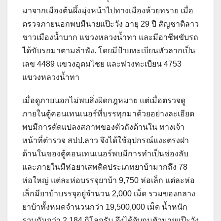
มาจากเมืองต้นผึ้งมุ่งหน้าไปทางเมืองห้วยทราย เมื่อ
ตรวจภายนอกพบมีนายแป๊ะวัง อายุ 29 ปี สัญชาติลาว
ชาวเมืองน้ำบาก แขวงหลวงน้ำทา และมีอาชีพขับรถ
ได้ขับรถมาตามลำพัง. โดยมีป้ายทะเบียนหัวลากเป็น
เลข 4489 แขวงอุดมไชย และพ่วงทะเบียน 4753
แขวงหลวงน้ำทา
เมื่อดูภายนอกไม่พบสิ่งผิดกฎหมาย แต่เมื่อตรวจดู
ภายในตู้คอนเทนเนอร์ที่บรรทุกมาด้วยอย่างละเอียด
พบมีการดัดแปลงสภาพของตัวถังด้านใน ทางเจ้า
หน้าที่ตำรวจ สปป.ลาว จึงได้ใช้อุปกรณ์แงะตรงฝา
ด้านในของตู้คอนเทนเนอร์พบมีการทำเป็นช่องลับ
และภายในมีห่อยาเสพติดประเภทยาบ้ามากถึง 78
ห่อใหญ่ แต่ละห่อบรรจุยาบ้า 9,750 ห่อเล็ก แต่ละห่อ
เล็กมียาบ้าบรรจุอยู่จำนวน 2,000 เม็ด รวมของกลาง
ยาบ้าทั้งหมดจำนวนกว่า 19,500,000 เม็ด น้ำหนัก
รวมกันกว่า 2,184 กิโลกรัม จึงได้จับกุมตัวนายแป๊ะวัง