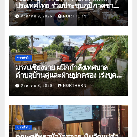
ประเทศไทย ร่วมประชุมภูมิภาคชา
อาเซียน ATO 2026 ที่อินโดนีเซีย
สิงหาคม 9, 2026
NORTHERN
หารืออนาคตอุตสาหกรรมชา
ท่ามกลางความท้าทายโลก
ข่าวทั่วไป
มรภ.เชียงราย ผนึกกำลังเทศบาล
ตำบลบ้านดู่และฝ่ายปกครอง เร่งขุด
ลอกสิ่งกีดขวางทางน้ำ ป้องกันและลด
สิงหาคม 8, 2026
NORTHERN
ปัญหาน้ำท่วม
ข่าวทั่วไป
คณะศรัทธาหัวใจสลาย เงินวัดแม่คำ