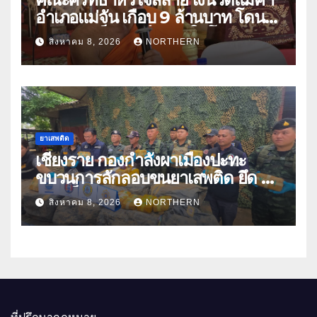
อำเภอแม่จัน เกือบ 9 ล้านบาท โดน
แก๊งคอลเซ็นเตอร์หลอกให้โอนข้าม
สิงหาคม 8, 2026
NORTHERN
ปีกว่า 66 บัญชี
ยาเสพติด
เชียงราย กองกำลังผาเมืองปะทะ
ขบวนการลักลอบขนยาเสพติด ยึด 2
ล้านเม็ด
สิงหาคม 8, 2026
NORTHERN