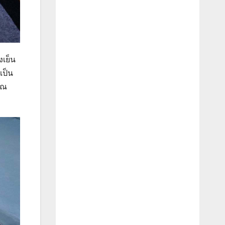
งเย็น
เป็น
าณ