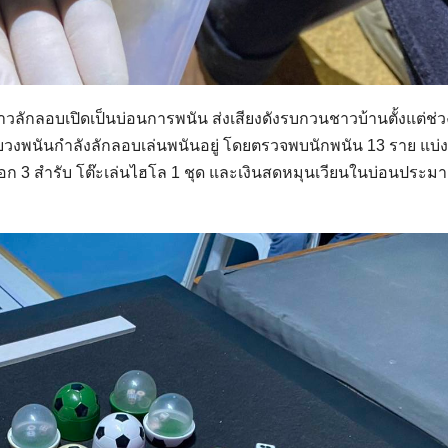
าวลักลอบเปิดเป็นบ่อนการพนัน ส่งเสียงดังรบกวนชาวบ้านตั้งแต่ช่ว
พบวงพนันกำลังลักลอบเล่นพนันอยู่ โดยตรวจพบนักพนัน 13 ราย แบ่ง
อก 3 สำรับ โต๊ะเล่นไฮโล 1 ชุด และเงินสดหมุนเวียนในบ่อนประม