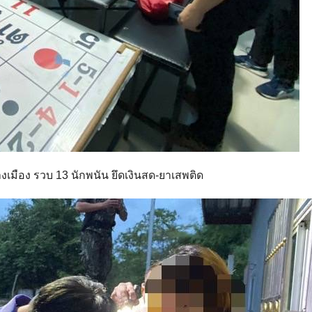
งเมือง รวบ 13 นักพนัน ยึดเงินสด-ยาเสพติด