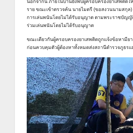
นอกจากนี้ ภายในบ้านยังพบผู้ครอบครองยาเสพติดให
ราย ขณะเข้าตรวจค้น นายไมตรี (ขอสงวนนามสกุล) อายุ
การเล่นพนันโดยไม่ได้รับอนุญาต ตามพระราชบัญญัต
ร่วมเล่นพนันโดยไม่ได้รับอนุญาต
ขณะเดียวกันผู้ครอบครองยาเสพติดถูกแจ้งข้อหามี
ก่อนควบคุมตัวผู้ต้องหาทั้งหมดส่งสถานีตำรวจภูธร