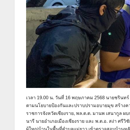
เวลา 19.00 น. วันที่ 16 พฤษภาคม 2568 นายชรินทร์ ทอ
ตามนโยบายป้องกันและปราบปรามอบายมุข สร้างความสง
ราชการจังหวัดเชียงราย, พล.ต.ต. มานพ เสนากูล ผบก.
นารี นายอำเภอเมืองเชียงราย และ พ.ต.อ. สง่า ศรีว
ผู้ใหญ่บ้านในพื้นที่ตำบลแม่ยาว เข้าตรวจสอบบ้านหลั