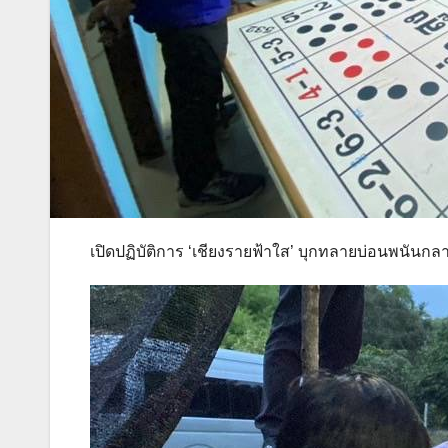
เปิดปฏิบัติการ ‘เชียงรายฟ้าใส’ บุกทลายบ่อนพนันกลา