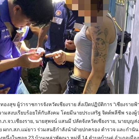
งสุข ผู้ว่าราชการจังหวัดเชียงราย สั่งเปิดปฏิบัติการ “เชียงรายฟ้
บเรียบร้อยให้กับสังคม โดยมีนายประเสริฐ จิตต์พลีชีพ รองผู้ว
ภ.จว.เชียงราย, นายสุพจน์ แสนมี ปลัดจังหวัดเชียงราย, นายบุญส่ง
ิชัย ผกก.สภ.แม่ยาว ร่วมสนธิกำลังนำฝ่ายปกครอง ตำรวจ และกำนัน
งหนึ่งในซอย 23 บ้านเหล่าพัฒนา หมู่ที่ 14 ตำบลบ้านดู่ อำเภอเมือง