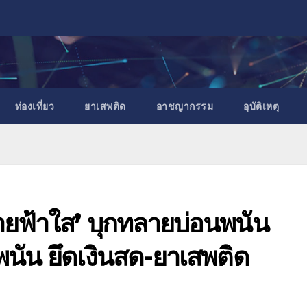
ท่องเที่ยว
ยาเสพติด
อาชญากรรม
อุบัติเหตุ
งรายฟ้าใส’ บุกทลายบ่อนพนัน
พนัน ยึดเงินสด-ยาเสพติด