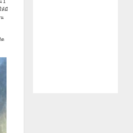
น 1
ห้มี
าน
ิด