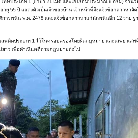
้โทษประเภท 1 (ยาบ้า 21 เม็ด และเฮโรอีนประมาณ 8 กรัม) จำนว
 55 ปี แสดงตัวเป็นเจ้าของบ้าน เจ้าหน้าที่จึงแจ้งข้อกล่าวหาจัดใ
ิการพนัน พ.ศ. 2478 และแจ้งข้อกล่าวหาแก่นักพนันอีก 12 ราย ฐ
ยาเสพติดประเภท 1 ไว้ในครอบครองโดยผิดกฎหมาย และเสพยาเสพต
แม่ยาว เพื่อดำเนินคดีตามกฎหมายต่อไป