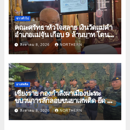
ข่าวทั่วไป
คณะศรัทธาหัวใจสลาย เงินวัดแม่คำ
อำเภอแม่จัน เกือบ 9 ล้านบาท โดน
แก๊งคอลเซ็นเตอร์หลอกให้โอนข้าม
สิงหาคม 8, 2026
NORTHERN
ปีกว่า 66 บัญชี
ยาเสพติด
เชียงราย กองกำลังผาเมืองปะทะ
ขบวนการลักลอบขนยาเสพติด ยึด 2
ล้านเม็ด
สิงหาคม 8, 2026
NORTHERN