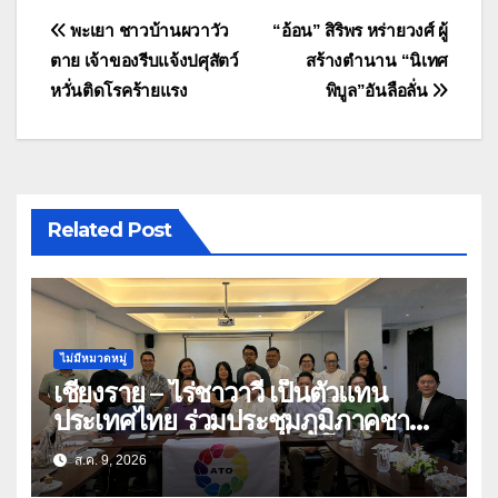
แนะแนว
พะเยา ชาวบ้านผวาวัว
“อ้อน” สิริพร หร่ายวงศ์ ผู้
ตาย เจ้าของรีบแจ้งปศุสัตว์
สร้างตำนาน “นิเทศ
เรื่อง
หวั่นติดโรคร้ายแรง
พิบูล”อันลือลั่น
Related Post
ไม่มีหมวดหมู่
เชียงราย – ไร่ชาวาวี เป็นตัวแทน
ประเทศไทย ร่วมประชุมภูมิภาคชา
อาเซียน ATO 2026 ที่อินโดนีเซีย
ส.ค. 9, 2026
หารืออนาคตอุตสาหกรรมชา