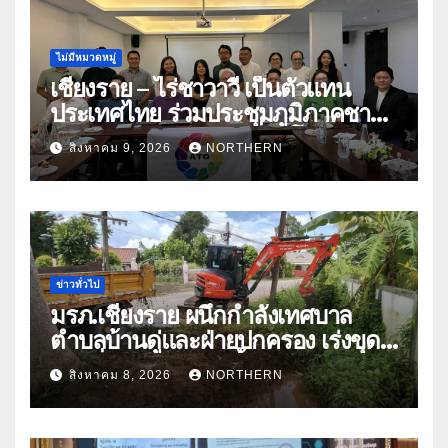
ไม่มีหมวดหมู่
เชียงราย – ไร่ชาวาวี เป็นตัวแทน
ประเทศไทย ร่วมประชุมภูมิภาคชา
อาเซียน ATO 2026 ที่อินโดนีเซีย
สิงหาคม 9, 2026
NORTHERN
หารืออนาคตอุตสาหกรรมชา
ท่ามกลางความท้าทายโลก
ข่าวทั่วไป
มรภ.เชียงราย ผนึกกำลังเทศบาล
ตำบลบ้านดู่และฝ่ายปกครอง เร่งขุด
ลอกสิ่งกีดขวางทางน้ำ ป้องกันและลด
สิงหาคม 8, 2026
NORTHERN
ปัญหาน้ำท่วม