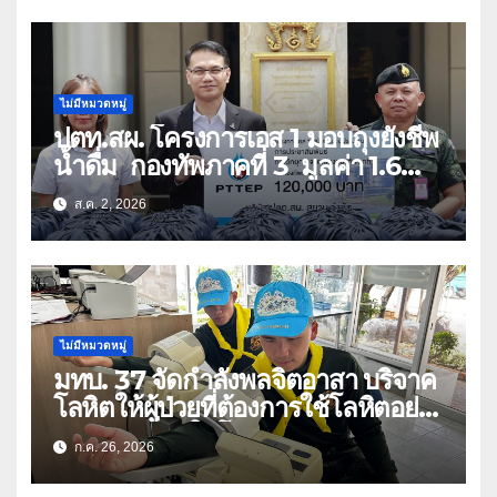
ท่ามกลางความท้าทายโลก
ไม่มีหมวดหมู่
ปตท.สผ. โครงการเอส 1 มอบถุงยังชีพ
น้ำดื่ม กองทัพภาคที่ 3 มูลค่า 1.6
ล้านบาท
ส.ค. 2, 2026
ไม่มีหมวดหมู่
มทบ. 37 จัดกำลังพลจิตอาสา บริจาค
โลหิตให้ผู้ป่วยที่ต้องการใช้โลหิตอย่าง
เร่งด่วน เนื่องในโอกาสวันเฉลิม
ก.ค. 26, 2026
พระชนมพรรษา 74 พรรษา และถวาย
เป็นพระราชกุศลแด่พระบาทสมเด็จ