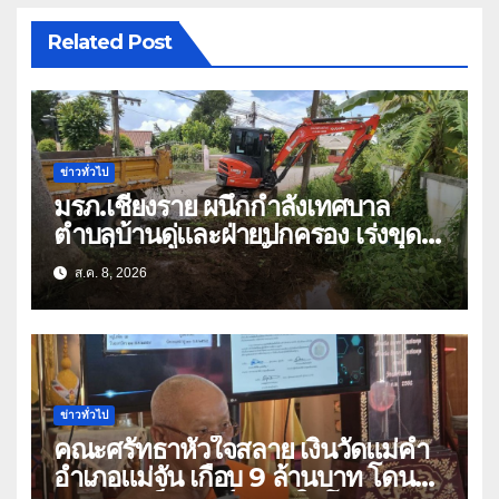
Related Post
ข่าวทั่วไป
มรภ.เชียงราย ผนึกกำลังเทศบาล
ตำบลบ้านดู่และฝ่ายปกครอง เร่งขุด
ลอกสิ่งกีดขวางทางน้ำ ป้องกันและลด
ส.ค. 8, 2026
ปัญหาน้ำท่วม
ข่าวทั่วไป
คณะศรัทธาหัวใจสลาย เงินวัดแม่คำ
อำเภอแม่จัน เกือบ 9 ล้านบาท โดน