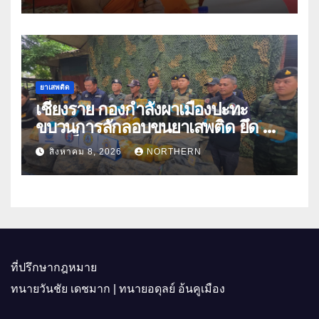
ปีกว่า 66 บัญชี
ยาเสพติด
เชียงราย กองกำลังผาเมืองปะทะ
ขบวนการลักลอบขนยาเสพติด ยึด 2
ล้านเม็ด
สิงหาคม 8, 2026
NORTHERN
ที่ปรึกษากฎหมาย
ทนายวันชัย เดชมาก | ทนายอดุลย์ อ้นคูเมือง