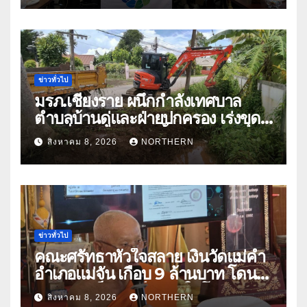
ท่ามกลางความท้าทายโลก
ข่าวทั่วไป
มรภ.เชียงราย ผนึกกำลังเทศบาล
ตำบลบ้านดู่และฝ่ายปกครอง เร่งขุด
ลอกสิ่งกีดขวางทางน้ำ ป้องกันและลด
สิงหาคม 8, 2026
NORTHERN
ปัญหาน้ำท่วม
ข่าวทั่วไป
คณะศรัทธาหัวใจสลาย เงินวัดแม่คำ
อำเภอแม่จัน เกือบ 9 ล้านบาท โดน
แก๊งคอลเซ็นเตอร์หลอกให้โอนข้าม
สิงหาคม 8, 2026
NORTHERN