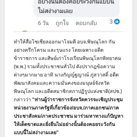
ทำให้สื่อโซเชียลออกมาโจมตี อบจ.พิษณุโลก กัน
อย่างครึกโครม และรุนแรง โดยเฉพาะอดีต
ข้าราชการ และศิษย์เก่าโรงเรียนพิษณุโลกพิทยาคม
(พ.พ.) รวมทั้งประชาชนทั่วไป ดังปรากฎข้อความ
ต่างๆมากมาย อาทิ นางกัญญ์ฐญาณ์ ภู่สวาสดิ์ อดีต
พัฒนาสังคมและความมั่นคงของมนุษย์จังหวัด
พิษณุโลก และอดีตสมาชิกสภาปฏิรูปแห่งชาติ(สปช.)
กล่าวว่า
“ท่านผู้ว่าราชการจังหวัดควรจะเชิญประชุม
หน่วยงานภาครัฐที่เกี่ยวข้อง/อบจ./ภาคเอกชน/ภาค
ประชาสังคม/ภาคประชาชน มาร่วมหาทางแก้ปัญหา
ให้เด็ดขาดและยั่งยืนไม่อย่างนั้นต้องคอยระวังกัน
แบบนี้ไม่สง่างามเลย”