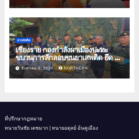
ปีกว่า 66 บัญชี
ยาเสพติด
เชียงราย กองกำลังผาเมืองปะทะ
ขบวนการลักลอบขนยาเสพติด ยึด 2
ล้านเม็ด
สิงหาคม 8, 2026
NORTHERN
ที่ปรึกษากฎหมาย
ทนายวันชัย เดชมาก | ทนายอดุลย์ อ้นคูเมือง