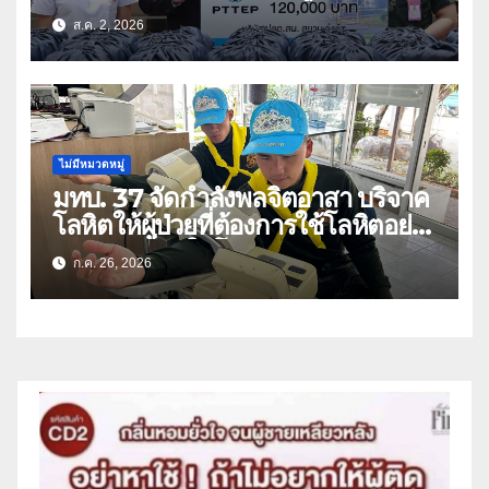
ล้านบาท
ส.ค. 2, 2026
ไม่มีหมวดหมู่
มทบ. 37 จัดกำลังพลจิตอาสา บริจาค
โลหิตให้ผู้ป่วยที่ต้องการใช้โลหิตอย่าง
เร่งด่วน เนื่องในโอกาสวันเฉลิม
ก.ค. 26, 2026
พระชนมพรรษา 74 พรรษา และถวาย
เป็นพระราชกุศลแด่พระบาทสมเด็จ
พระเจ้าอยู่หัว