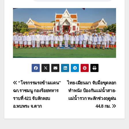
แนะแนว
“โจรกรรมรถข้ามแดน”
ไทย-เมียนมา จับมือขุดลอก
ฉก.ราชมนู กองร้อยทหาร
ทำพนัง ป้องกันแม่น้ำสาย-
เรื่อง
ราบที่ 421 จับลักลอบ
แม่น้ำรวก ทะลักช่วงฤดูฝน
อ.พบพระ จ.ตาก
44.8 กม.