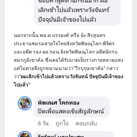
นอกจากน้้น พล.ท.บรรยงค์ หรือ ย้ง สิรสุนทร
ประธานชมรมสายใจไทยจังหวัดพิษณุโลก-พิจิตร
และอดีต รอง ผอ.รมน.จังหวัดพิษณุโลก อดีตนักรบ
สมรภูมิเขาค้อ ซึ่งเคยได้รับบาดเจ็บร่างกายหลายแห่ง
แต่ไม่ตายจึงถูกขนามนามว่า”วีรบุรุษเขาค้อ” กล่าว
ว่า”
ผมเลิกเข้าไปแล้วเพราะวังจันทน์ ปัจจุบันมีเจ้าของ
ไปแล้ว”