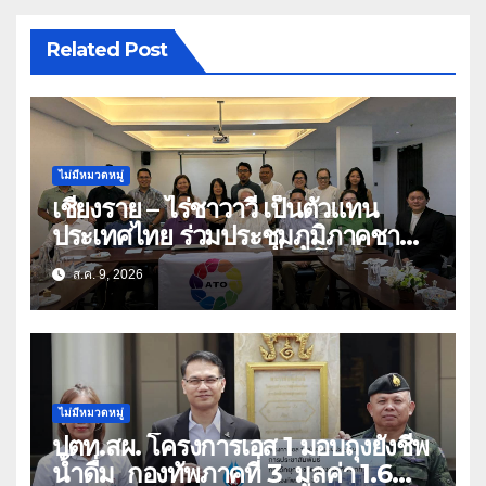
Related Post
ไม่มีหมวดหมู่
เชียงราย – ไร่ชาวาวี เป็นตัวแทน
ประเทศไทย ร่วมประชุมภูมิภาคชา
อาเซียน ATO 2026 ที่อินโดนีเซีย
ส.ค. 9, 2026
หารืออนาคตอุตสาหกรรมชา
ท่ามกลางความท้าทายโลก
ไม่มีหมวดหมู่
ปตท.สผ. โครงการเอส 1 มอบถุงยังชีพ
น้ำดื่ม กองทัพภาคที่ 3 มูลค่า 1.6