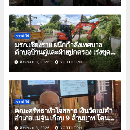
หารืออนาคตอุตสาหกรรมชา
ท่ามกลางความท้าทายโลก
ข่าวทั่วไป
มรภ.เชียงราย ผนึกกำลังเทศบาล
ตำบลบ้านดู่และฝ่ายปกครอง เร่งขุด
ลอกสิ่งกีดขวางทางน้ำ ป้องกันและลด
สิงหาคม 8, 2026
NORTHERN
ปัญหาน้ำท่วม
ข่าวทั่วไป
คณะศรัทธาหัวใจสลาย เงินวัดแม่คำ
อำเภอแม่จัน เกือบ 9 ล้านบาท โดน
แก๊งคอลเซ็นเตอร์หลอกให้โอนข้าม
สิงหาคม 8, 2026
NORTHERN