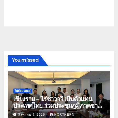
You missed
ไม่มีหมวดหมู่
เชียงราย – ไร่ชาวาวี เป็นตัวแทน
ประเทศไทย ร่วมประชุมภูมิภาคชา
อาเซียน ATO 2026 ที่อินโดนีเซีย
สิงหาคม 9, 2026
NORTHERN