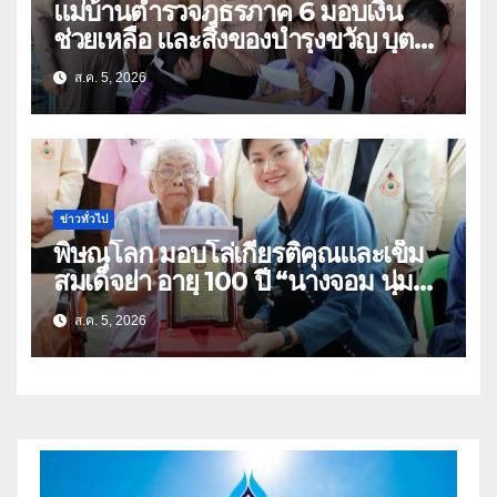
แม่บ้านตำรวจภูธรภาค 6 มอบเงิน
ช่วยเหลือ และสิ่งของบำรุงขวัญ บุตร-
ธิดา ข้าราชการตำรวจจังหวัด
ส.ค. 5, 2026
อุทัยธานี
ข่าวทั่วไป
พิษณุโลก มอบโล่เกียรติคุณและเข็ม
สมเด็จย่า อายุ 100 ปี “นางจอม นุ่ม
เนตร” ตำบลบ้านกร่าง อำเภอเมือง
ส.ค. 5, 2026