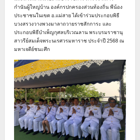
กำนันผู้ใหญ่บ้าน องค์กรปกครองส่วนท้องถิ่น พีน้อง
ประชาชนในเขต อ.แม่สาย ได้เข้าร่วมประกอบพิธี
บวงสรวงวางพวงมาลาถวายราชสักการะ และ
ประกอบพิธีบำเพ็ญกุศลบริเวณลาน พระบรมราชานุ
สาวรีย์สมเด็จพระนเรศวรมหาราช ประจำปี 2568 ณ
มหาเจดีย์ชนะศึก