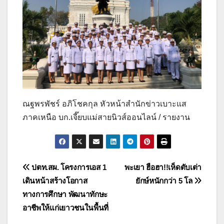
ณฐพรพัชร์ อภิโชคกุล หัวหน้าสำนักข่าวเบาะแส
ภาคเหนือ บก.เจี๊ยบแม่สายนิวส์ออนไลน์ / รายงาน
แนะแนว
ปตท.สผ. โครงการเอส 1
พะเยา ฮือฮา!!เห็ดตับเต่า
เดินหน้าสร้างโอกาส
ยักษ์หนักกว่า 5 โล
เรื่อง
ทางการศึกษา พัฒนาทักษะ
อาชีพให้แก่เยาวชนในพื้นที่