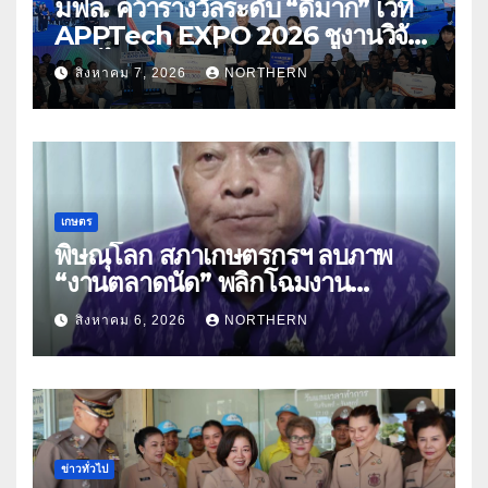
มฟล. คว้ารางวัลระดับ “ดีมาก” เวที
APPTech EXPO 2026 ชูงานวิจัย
สมุนไพร ขับเคลื่อนนวัตกรรมสู่เชิง
สิงหาคม 7, 2026
NORTHERN
พาณิชย์
เกษตร
พิษณุโลก สภาเกษตรกรฯ ลบภาพ
“งานตลาดนัด” พลิกโฉมงาน
“เกษตรรุ่งเรืองเมืองสองแคว 69” มุ่ง
สิงหาคม 6, 2026
NORTHERN
ประโยชน์เกษตรกร ดึงนวัตกรรม-จับ
คู่ธุรกิจดันสินค้าเกษตรสู่สากล (คลิป)
ข่าวทั่วไป