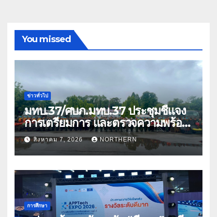
You missed
ข่าวทั่วไป
มทบ.37/ศบภ.มทบ.37 ประชุมชี้แจง
การเตรียมการ และตรวจความพร้อม
ด้านการบรรเทาสาธารณภัย
สิงหาคม 7, 2026
NORTHERN
การศึกษา