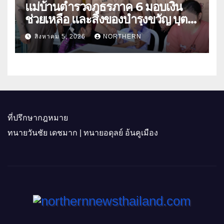
แม่บ้านตำรวจภูธรภาค 6 มอบเงิน
ช่วยเหลือ และสิ่งของบำรุงขวัญ บุตร-
ธิดา ข้าราชการตำรวจจังหวัด
สิงหาคม 5, 2026
NORTHERN
อุทัยธานี
ที่ปรึกษากฎหมาย
ทนายวันชัย เดชมาก | ทนายอดุลย์ อ้นคูเมือง