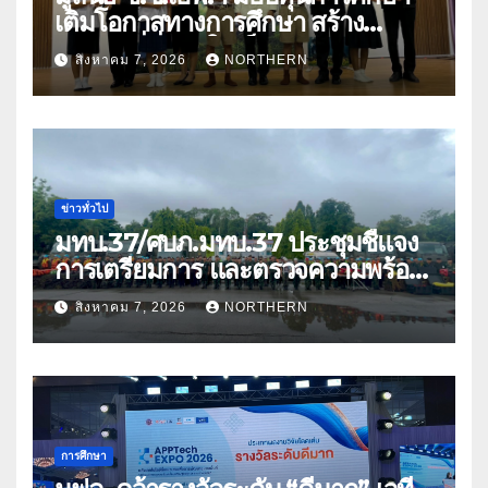
เติมโอกาสทางการศึกษา สร้าง
อนาคตที่มั่นคงให้เด็กและเยาวชน
สิงหาคม 7, 2026
NORTHERN
ด้อยโอกาส
ข่าวทั่วไป
มทบ.37/ศบภ.มทบ.37 ประชุมชี้แจง
การเตรียมการ และตรวจความพร้อม
ด้านการบรรเทาสาธารณภัย
สิงหาคม 7, 2026
NORTHERN
การศึกษา