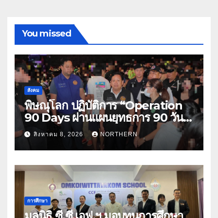
You missed
สังคม
พิษณุโลก ปฏิบัติการ “Operation
90 Days ผ่านแผนยุทธการ 90 วัน
พิชิตยาเสพติด” ปราบปรามกวาดล้าง
สิงหาคม 8, 2026
NORTHERN
ยาเสพติดสถานบันเทิง พบสารเสพติด
4 ราย
การศึกษา
มูลนิธิ ซี.ซี.เอฟ.ฯ มอบทุนการศึกษา