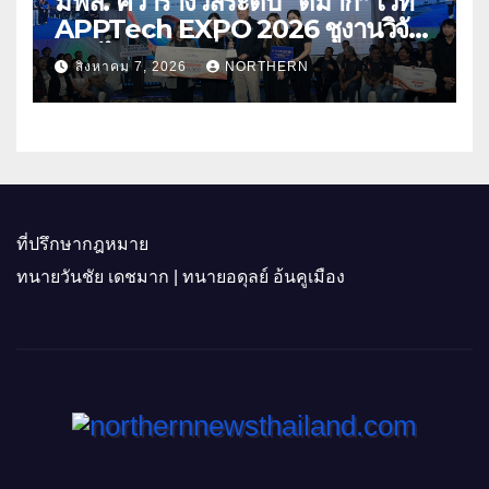
มฟล. คว้ารางวัลระดับ “ดีมาก” เวที
APPTech EXPO 2026 ชูงานวิจัย
สมุนไพร ขับเคลื่อนนวัตกรรมสู่เชิง
สิงหาคม 7, 2026
NORTHERN
พาณิชย์
ที่ปรึกษากฎหมาย
ทนายวันชัย เดชมาก | ทนายอดุลย์ อ้นคูเมือง