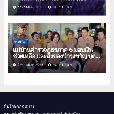
“เกษตรรุ่งเรืองเมืองสองแคว 69” มุ่ง
สิงหาคม 6, 2026
NORTHERN
ประโยชน์เกษตรกร ดึงนวัตกรรม-จับ
คู่ธุรกิจดันสินค้าเกษตรสู่สากล (คลิป)
ข่าวทั่วไป
แม่บ้านตำรวจภูธรภาค 6 มอบเงิน
ช่วยเหลือ และสิ่งของบำรุงขวัญ บุตร-
ธิดา ข้าราชการตำรวจจังหวัด
สิงหาคม 5, 2026
NORTHERN
อุทัยธานี
ที่ปรึกษากฎหมาย
ทนายวันชัย เดชมาก | ทนายอดุลย์ อ้นคูเมือง