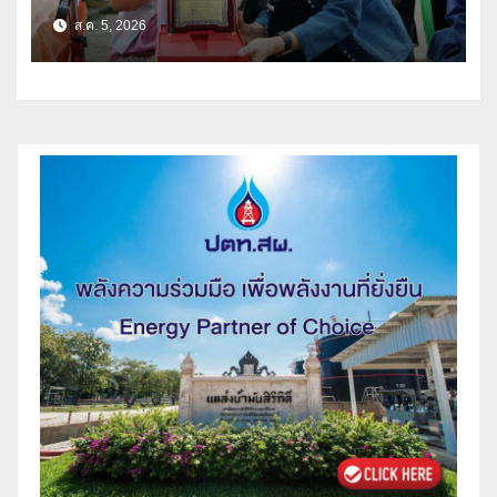
เนตร” ตำบลบ้านกร่าง อำเภอเมือง
ส.ค. 5, 2026