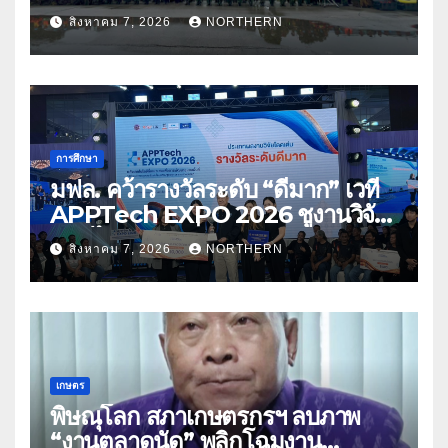
ด้านการบรรเทาสาธารณภัย
สิงหาคม 7, 2026
NORTHERN
การศึกษา
มฟล. คว้ารางวัลระดับ “ดีมาก” เวที
APPTech EXPO 2026 ชูงานวิจัย
สมุนไพร ขับเคลื่อนนวัตกรรมสู่เชิง
สิงหาคม 7, 2026
NORTHERN
พาณิชย์
เกษตร
พิษณุโลก สภาเกษตรกรฯ ลบภาพ
“งานตลาดนัด” พลิกโฉมงาน