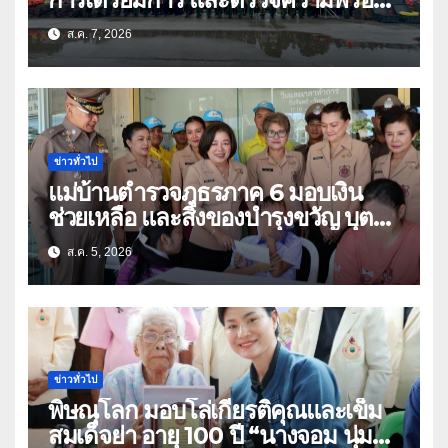
ด้านการบรรเทาสาธารณภัย
ส.ค. 7, 2026
ข่าวทั่วไป
แม่บ้านตำรวจภูธรภาค 6 มอบเงิน
ช่วยเหลือ และสิ่งของบำรุงขวัญ บุตร-
ธิดา ข้าราชการตำรวจจังหวัด
ส.ค. 5, 2026
อุทัยธานี
ข่าวทั่วไป
พิษณุโลก มอบโล่เกียรติคุณและเข็ม
สมเด็จย่า อายุ 100 ปี “นางจอม นุ่ม