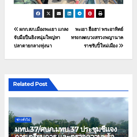
แนะแนว
ผกก.สภ.เมืองพะเยา แกลง
พะเยา ฮือฮา! พระอาทิตย์
จับมือปืนยิงหนุ่มใหญ่หา
ทรงกลดบวงสรวงพญานาค
เรื่อง
ปลาตายกลางทุ่งนา
ราชรับปี๋ใหม่เมือง
Related Post
ข่าวทั่วไป
มทบ.37/ศบภ.มทบ.37 ประชุมชี้แจง
การเตรียมการ และตรวจความพร้อม