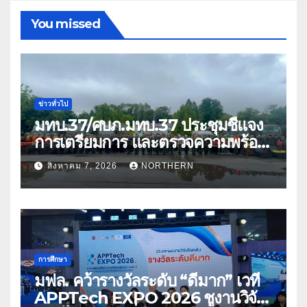
You missed
ข่าวทั่วไป
มทบ.37/ศบภ.มทบ.37 ประชุมชี้แจง
การเตรียมการ และตรวจความพร้อม
ด้านการบรรเทาสาธารณภัย
สิงหาคม 7, 2026
NORTHERN
การศึกษา
มฟล. คว้ารางวัลระดับ “ดีมาก” เวที
APPTech EXPO 2026 ชูงานวิจัย