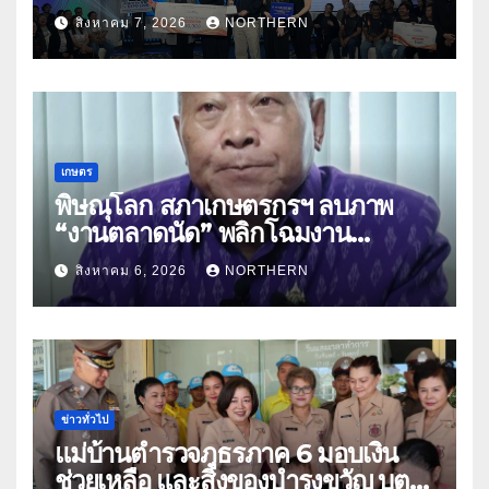
สมุนไพร ขับเคลื่อนนวัตกรรมสู่เชิง
สิงหาคม 7, 2026
NORTHERN
พาณิชย์
เกษตร
พิษณุโลก สภาเกษตรกรฯ ลบภาพ
“งานตลาดนัด” พลิกโฉมงาน
“เกษตรรุ่งเรืองเมืองสองแคว 69” มุ่ง
สิงหาคม 6, 2026
NORTHERN
ประโยชน์เกษตรกร ดึงนวัตกรรม-จับ
คู่ธุรกิจดันสินค้าเกษตรสู่สากล (คลิป)
ข่าวทั่วไป
แม่บ้านตำรวจภูธรภาค 6 มอบเงิน
ช่วยเหลือ และสิ่งของบำรุงขวัญ บุตร-