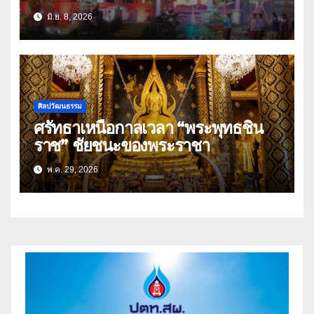
ศพ”พระสัมมาสัมพุทธเจ้า”
มิ.ย. 8, 2026
ศิลปวัฒนธรรม
ศรัทธาเหนือกาลเวลา “พระพุทธชิน
ราช” ชัยชนะของพระราชา
พ.ค. 29, 2026