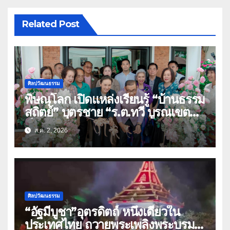
Related Post
ศิลปวัฒนธรรม
พิษณุโลก เปิดแหล่งเรียนรู้ “บ้านธรรม
สถิตย์” บุตรชาย “ร.ต.ทวี บูรณเขต
ต์”ศิลปินแห่งชาติ(คลิป)
ส.ค. 2, 2026
ศิลปวัฒนธรรม
“อัฐมีบูชา”อุตรดิตถ์ หนึ่งเดียวใน
ประเทศไทย ถวายพระเพลิงพระบรม