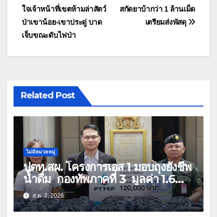
ใจเจ้าหน้าที่เขตห้ามล่าสัตว์
สกัดยาบ้ากว่า 1 ล้านเม็ด
เรื่อง
ป่าเขาน้อย-เขาประดู่ บาด
เตรียมส่งพัสดุ
เจ็บขณะดับไฟป่า
Related Post
ไม่มีหมวดหมู่
ปตท.สผ. โครงการเอส 1 มอบถุงยังชีพ
น้ำดื่ม กองทัพภาคที่ 3 มูลค่า 1.6
ล้านบาท
ส.ค. 2, 2026