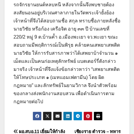
รถจักรยานยนต์หลบหนี หลังจากนั้นจึงพบชายต้อง
สงสัยนอนอยู่บริเวณศาลาภายในวัดพระเจ้ายั้งย้อง
เจ้าหน้าที่จึงได้สอบถามชื่อ สกุล ทราบชื่อภายหลังชื่อ
นายวิชัย หรือก้อง เครือจิต อายุ ๓๓ ปี บ้านเลขที่
220/2 หมู่ 9 ต.บ้านค้ำ อ.เมืองพะเยา จว.พะเยา ขณะ
สอบถามมีพฤติการณ์เป็นพิรุธ คล้ายคนเสพยาเสพติด
นายวิชัย ให้การรับสารภาพว่าได้เสพยาบ้าจำนวน ๑
เม็ดและเป็นคนก่อเหตุลักทรัพย์ แบตเตอร์รี่ดังกล่าว
มาจริง เจ้าหน้าที่จึงแจ้งข้อกล่าวหาว่า “เสพยาเสพติด
ให้โทษประเภท ๑ (เมทแอมเฟตามีน) โดย ผิด
กฎหมาย” และลักทรัพย์ในยามวิกาล จึงนำตัวพร้อม
ของกลางส่งพนักงานสอบสวน เพื่อดำเนินการตาม
กฎหมายต่อไป
แนะแนว
ผอ.สบอ.11 เยี่ยมให้กำลัง
เชียงราย ตำรวจ – ทหาร