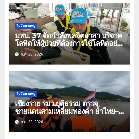
ไม่มีหมวดหมู่
มทบ. 37 จัดกำลังพลจิตอาสา บริจาค
โลหิตให้ผู้ป่วยที่ต้องการใช้โลหิตอย่าง
เร่งด่วน เนื่องในโอกาสวันเฉลิม
ก.ค. 26, 2026
พระชนมพรรษา 74 พรรษา และถวาย
เป็นพระราชกุศลแด่พระบาทสมเด็จ
พระเจ้าอยู่หัว
ไม่มีหมวดหมู่
เชียงราย รมว.ยุติธรรม ตรวจ
ชายแดนสามเหลี่ยมทองคำ ย้ำไทย–
ลาว ผนึกกำลังสกัดยาเสพติด
ก.ค. 22, 2026