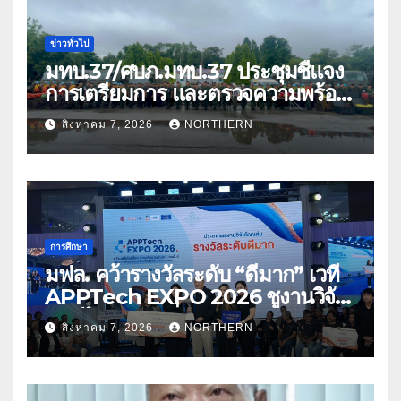
ข่าวทั่วไป
มทบ.37/ศบภ.มทบ.37 ประชุมชี้แจง
การเตรียมการ และตรวจความพร้อม
ด้านการบรรเทาสาธารณภัย
สิงหาคม 7, 2026
NORTHERN
การศึกษา
มฟล. คว้ารางวัลระดับ “ดีมาก” เวที
APPTech EXPO 2026 ชูงานวิจัย
สมุนไพร ขับเคลื่อนนวัตกรรมสู่เชิง
สิงหาคม 7, 2026
NORTHERN
พาณิชย์