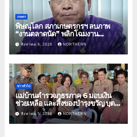
เกษตร
พิษณุโลก สภาเกษตรกรฯ ลบภาพ
“งานตลาดนัด” พลิกโฉมงาน
“เกษตรรุ่งเรืองเมืองสองแคว 69” มุ่ง
สิงหาคม 6, 2026
NORTHERN
ประโยชน์เกษตรกร ดึงนวัตกรรม-จับ
คู่ธุรกิจดันสินค้าเกษตรสู่สากล (คลิป)
ข่าวทั่วไป
แม่บ้านตำรวจภูธรภาค 6 มอบเงิน
ช่วยเหลือ และสิ่งของบำรุงขวัญ บุตร-
ธิดา ข้าราชการตำรวจจังหวัด
สิงหาคม 5, 2026
NORTHERN
อุทัยธานี