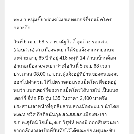
พะเยา หนุ่มขี้ยาย่องขโมยแบตเตอร์รี่รถแม็คโคร
กลางดึก
วันที่ 6 เม.ย. 68 ร.ต.ท. ณัฐกิตติ์ จุมด้วง รอง สว.
(สอบสวน) สภ.เมืองพะเยา ได้รับแจ้งจากนายเกษม
ละม้าย อายุ 65 ปี ที่อยู่ 418 หมู่ที่ 14 ตำบลบ้านต้อม
อำเภอเมือง จ.พะเยา ว่าเมื่อวันนี้ 5 เม.ย.68 เวลา
ประมาณ 08.00 น. ขณะผู้แจ้งอยู่ที่บ้านของตนเองจะ
ออกไปทำสวน ได้ไปตรวจสอบรถแม็คโครที่จอดอยู่
พบว่า แบตเตอร์รี่ของรถแม็คโครได้หายไป เป็นแบต
เตอร์รี่ ยี่ห้อ FB รุ่น 135 ในราคา 2,400 บาทจึง
ประสานเจาหน้าที่ชุดสืบสวน สภ.เมืองพะเยา นำโดย
พ.ต.ท.ชวิศ กีรติธนันกุล สว.สส.สภ.เมืองพะเยา
ร.ต.ท.สุรัตน์ ใจเย็น, ด.ต.วิรุฬห์ ทองมี ออกสืบสวนหา
จากกล้องวงจรปิดที่บันทึกไว้ได้ขณะก่อเหตุและขับ