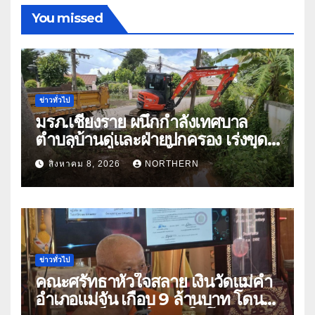
You missed
ข่าวทั่วไป
มรภ.เชียงราย ผนึกกำลังเทศบาล
ตำบลบ้านดู่และฝ่ายปกครอง เร่งขุด
ลอกสิ่งกีดขวางทางน้ำ ป้องกันและลด
สิงหาคม 8, 2026
NORTHERN
ปัญหาน้ำท่วม
ข่าวทั่วไป
คณะศรัทธาหัวใจสลาย เงินวัดแม่คำ
อำเภอแม่จัน เกือบ 9 ล้านบาท โดน