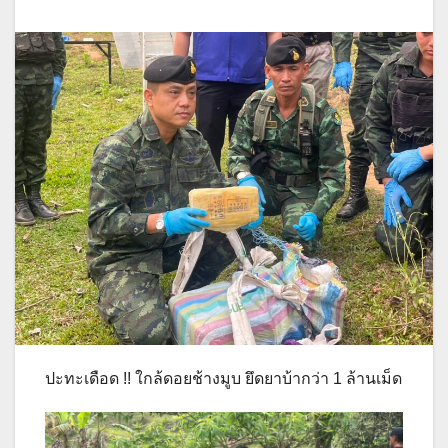
ปะทะเดือด !! ใกล้ดอยช้างมูบ ยึดยาบ้ากว่า 1 ล้านเม็ด