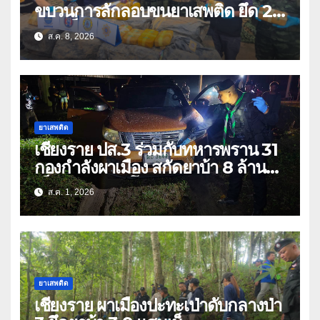
ขบวนการลักลอบขนยาเสพติด ยึด 2
ล้านเม็ด
ส.ค. 8, 2026
ยาเสพติด
เชียงราย ปส.3 ร่วมกับทหารพราน 31
กองกำลังผาเมือง สกัดยาบ้า 8 ล้าน
เม็ด เครือข่าย โล่ง แซ่ลี
ส.ค. 1, 2026
ยาเสพติด
เชียงราย ผาเมืองปะทะเป่าดับกลางป่า