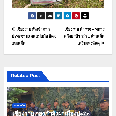
แนะแนว
เชียงราย ทัพเจ้าตาก
เชียงราย ตำรวจ – ทหาร
ปะทะชายแดนแม่หม้อ ยึด 8
สกัดยาบ้ากว่า 1 ล้านเม็ด
เรื่อง
แสนเม็ด
เตรียมส่งพัสดุ
Related Post
ยาเสพติด
เชียงราย กองกำลังผาเมืองปะทะ