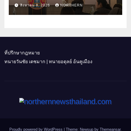
“CHIANGMAI GI NEXT 2026”
สิงหาคม 8, 2026
NORTHERN
ติดอาวุธผู้ประกอบการ 100 ราย ดัน
สินค้าอัตลักษณ์สู่ตลาดพรีเมียม
ที่ปรึกษากฎหมาย
ทนายวันชัย เดชมาก | ทนายอดุลย์ อ้นคูเมือง
Proudly powered by WordPress
|
Theme: Newsup by
Themeansar
.