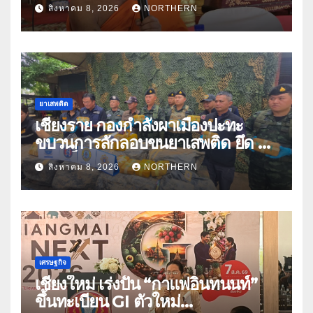
แก๊งคอลเซ็นเตอร์หลอกให้โอนข้าม
สิงหาคม 8, 2026
NORTHERN
ปีกว่า 66 บัญชี
ยาเสพติด
เชียงราย กองกำลังผาเมืองปะทะ
ขบวนการลักลอบขนยาเสพติด ยึด 2
ล้านเม็ด
สิงหาคม 8, 2026
NORTHERN
เศรษฐกิจ
เชียงใหม่ เร่งปั้น “กาแฟอินทนนท์”
ขึ้นทะเบียน GI ตัวใหม่