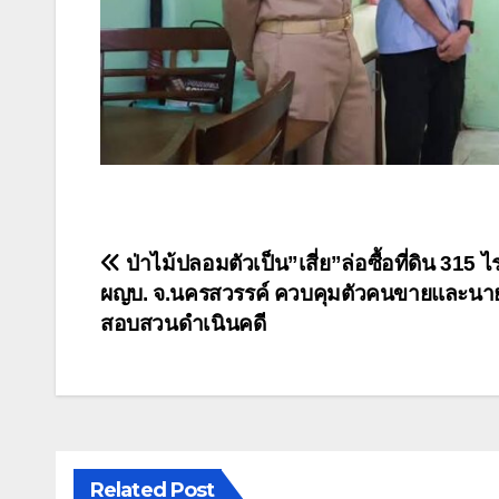
แนะแนว
ป่าไม้ปลอมตัวเป็น”เสี่ย”ล่อซื้อที่ดิน 315 ไร
ผญบ. จ.นครสวรรค์ ควบคุมตัวคนขายและนา
เรื่อง
สอบสวนดำเนินคดี
Related Post