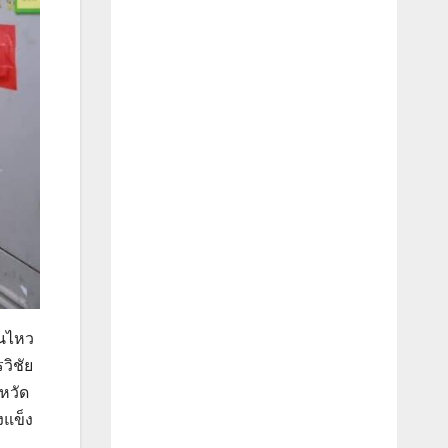
ินไหว
วิชัย
หวัด
งแข็ง