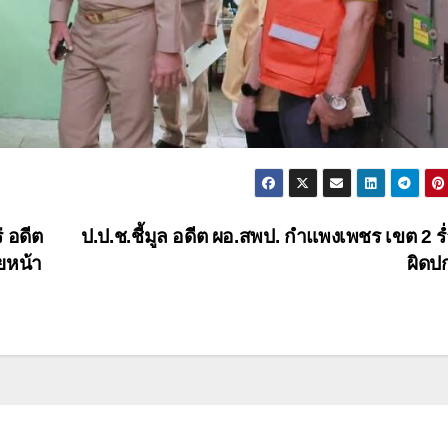
่ อดีต
ป.ป.ช.ชี้มูล อดีต ผอ.สพป. กำแพงเพชร เขต 2 ร
ยหน้า
ผิดป