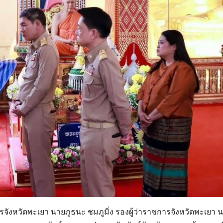
ารจังหวัดพะเยา นายภูธนะ ชมภูมิ่ง รองผู้ว่าราชการจังหวัดพะเยา 