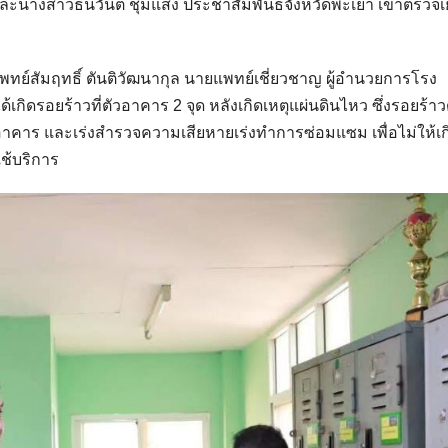
 และนางสาวธนวันต์ ชุมแสง ประชาสัมพันธ์จังหวัดพะเยา เข้าตรวจเย
ทย์สัมฤทธิ์ ตันติวัฒนากุล นายแพทย์เชี่ยวชาญ ผู้อำนวยการโรง
กิดรอยร้าวที่ตัวอาคาร 2 จุด หลังเกิดเหตุแผ่นดินไหว ซึ่งรอยร้าว
วอาคาร และเร่งสำรวจความเสียหายเร่งทำการซ่อมแซม เพื่อไม่ให้เก
ช้บริการ