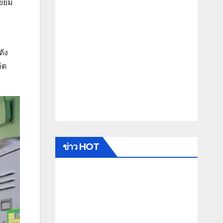
ี่ยม
ดัง
ิด
ข่าว HOT