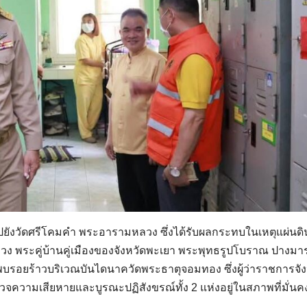
อไปยังวัดศรีโคมคำ พระอารามหลวง ซึ่งได้รับผลกระทบในเหตุแผ่นด
ลวง พระคู่บ้านคู่เมืองของจังหวัดพะเยา พระพุทธรูปโบราณ ปางมาร
ยังพบรอยร้าวบริเวณบันไดนาควัดพระธาตุจอมทอง ซึ่งผู้ว่าราชการจัง
วจความเสียหายและบูรณะปฏิสังขรณ์ทั้ง 2 แห่งอยู่ในสภาพที่มั่นค