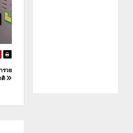
่ำรวย
กติ