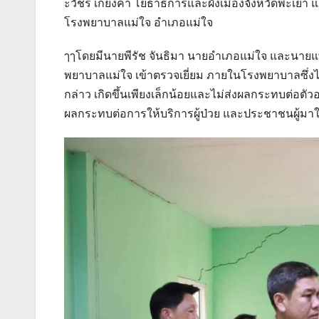
ะวัชร์ เกี๋ยงคำ โยธาธิการและผังเมืองจังหวัดพะเยา
โรงพยาบาลแม่ใจ อำเภอแม่ใจ
ๅๅโดยมีนายพีรัช จันธิมา นายอำเภอแม่ใจ และนายแพ
พยาบาลแม่ใจ เข้าตรวจเยี่ยม ภายในโรงพยาบาลซึ่งได้เ
กล่าว เกิดขึ้นเพียงเล็กน้อยและไม่ส่งผลกระทบต่อตั
ผลกระทบต่อการให้บริการผู้ป่วย และประชาชนผู้มาใ