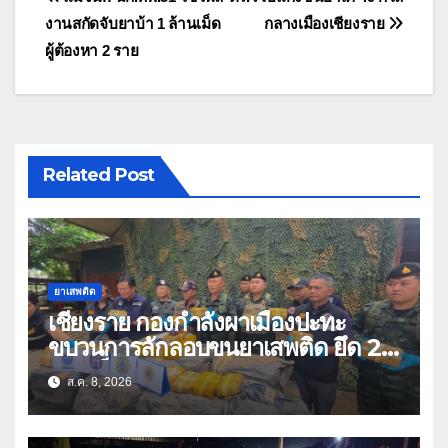
แนะแนว
งานสกัดจับยาบ้า 1 ล้านเม็ด
กลางเมืองเชียงราย
เรื่อง
ผู้ต้องหา 2 ราย
Related Post
ยาเสพติด
เชียงราย กองกำลังผาเมืองปะทะ
ขบวนการลักลอบขนยาเสพติด ยึด 2
ล้านเม็ด
ส.ค. 8, 2026