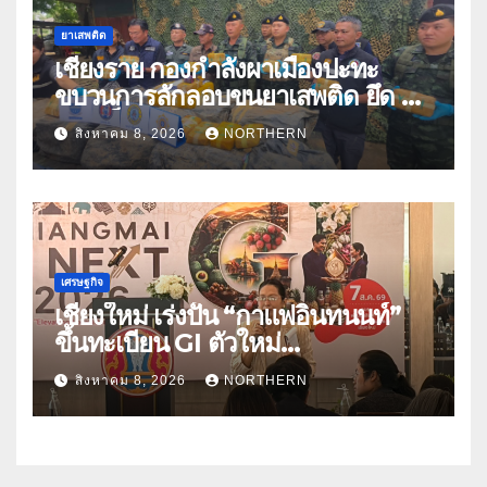
ยาเสพติด
เชียงราย กองกำลังผาเมืองปะทะ
ขบวนการลักลอบขนยาเสพติด ยึด 2
ล้านเม็ด
สิงหาคม 8, 2026
NORTHERN
เศรษฐกิจ
เชียงใหม่ เร่งปั้น “กาแฟอินทนนท์”
ขึ้นทะเบียน GI ตัวใหม่
“CHIANGMAI GI NEXT 2026”
สิงหาคม 8, 2026
NORTHERN
ติดอาวุธผู้ประกอบการ 100 ราย ดัน
สินค้าอัตลักษณ์สู่ตลาดพรีเมียม