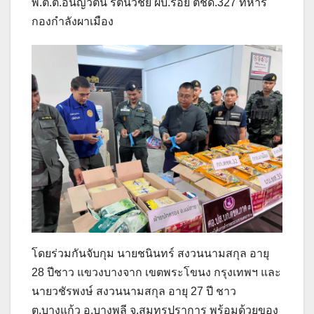
พ.ต.ต.อนัญวัตน์ รัตนวิชัย ผบ.ร้อย ตชด.327 ทหาร
กองกำลังผาเมือง
โดยร่วมกันจับกุม นายชนินทร์ สงวนนามสกุล อายุ
28 ปีชาว แขวงบางจาก เขตพระโขนง กรุงเทพฯ และ
นายวชัรพงษ์ สงวนนามสกุล อายุ 27 ปี ชาว
ต.บางแก้ว อ.บางพลี จ.สมุทรปราการ พร้อมด้วยของ