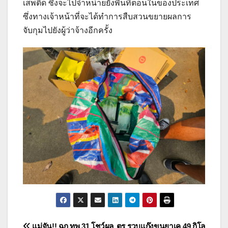
เสพติด ซึ่งจะไปจำหน่ายยังพื้นที่ตอนในของประเทศ
ซึ่งทางเจ้าหน้าที่จะได้ทำการสืบสวนขยายผลการ
จับกุมไปยังผู้ว่าจ้างอีกครั้ง
แม่จัน!! ฉก.ทพ.31 โชว์ผล
ตร.รวบแก๊งขนยาเค 49 กิโล