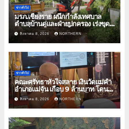
ข่าวทั่วไป
มรภ.เชียงราย ผนึกกำลังเทศบาล
ตำบลบ้านดู่และฝ่ายปกครอง เร่งขุด
ลอกสิ่งกีดขวางทางน้ำ ป้องกันและลด
สิงหาคม 8, 2026
NORTHERN
ปัญหาน้ำท่วม
ข่าวทั่วไป
คณะศรัทธาหัวใจสลาย เงินวัดแม่คำ
อำเภอแม่จัน เกือบ 9 ล้านบาท โดน
แก๊งคอลเซ็นเตอร์หลอกให้โอนข้าม
สิงหาคม 8, 2026
NORTHERN
ปีกว่า 66 บัญชี