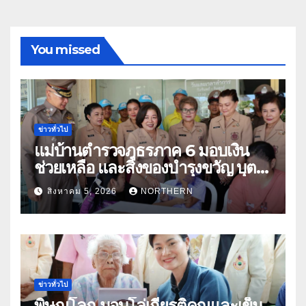
You missed
ข่าวทั่วไป
แม่บ้านตำรวจภูธรภาค 6 มอบเงิน
ช่วยเหลือ และสิ่งของบำรุงขวัญ บุตร-
ธิดา ข้าราชการตำรวจจังหวัด
สิงหาคม 5, 2026
NORTHERN
อุทัยธานี
ข่าวทั่วไป
พิษณุโลก มอบโล่เกียรติคุณและเข็ม