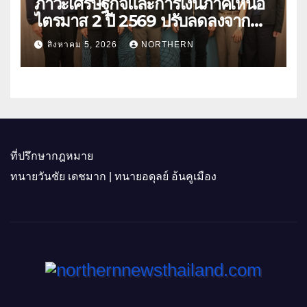
ภาวะเศรษฐกิจและการเงินภาคเหนือ
ไตรมาส 2 ปี 2569 ปรับลดลงจาก
ราคาพลังงาน ค่าครองชีพ
สิงหาคม 5, 2026
NORTHERN
ที่ปรึกษากฎหมาย
ทนายวันชัย เดชมาก | ทนายอดุลย์ อ้นคูเมือง