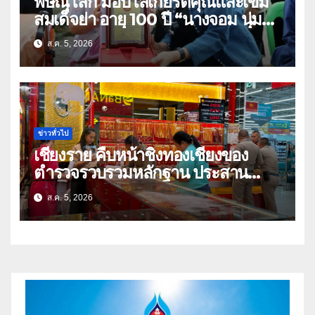
พิษณุโลก มอบโล่เกียรติคุณและเข็ม
สมเด็จย่า อายุ 100 ปี “นางจอม นุ่ม
เนตร” ตำบลบ้านกร่าง อำเภอเมือง
ส.ค. 5, 2026
ข่าวทั่วไป
เชียงราย คืบหน้าชิงทองเชียงของ
ตำรวจรวบรวมหลักฐาน ประสาน
สปป.ลาว ติดตามจับกุม
ส.ค. 5, 2026