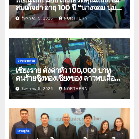
สมเด็จย่า อายุ 100 ปี “นางจอม นุ่ม
เนตร” ตำบลบ้านกร่าง อำเภอเมือง
สิงหาคม 5, 2026
NORTHERN
อาชญากรรม
เชียงราย ตั้งค่าหัว 100,000 บาท
คนร้ายชิงทองเชียงของ ลาวพบเสื้อผ้า
คนร้ายตั้งจุดตรวจตามเส้นทาง
สิงหาคม 5, 2026
NORTHERN
เศรษฐกิจ