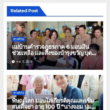
Related Post
ข่าวทั่วไป
แม่บ้านตำรวจภูธรภาค 6 มอบเงิน
ช่วยเหลือ และสิ่งของบำรุงขวัญ บุตร-
ธิดา ข้าราชการตำรวจจังหวัด
ส.ค. 5, 2026
อุทัยธานี
ข่าวทั่วไป
พิษณุโลก มอบโล่เกียรติคุณและเข็ม
สมเด็จย่า อายุ 100 ปี “นางจอม นุ่ม