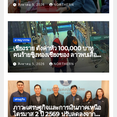
เนตร” ตำบลบ้านกร่าง อำเภอเมือง
สิงหาคม 5, 2026
NORTHERN
อาชญากรรม
เชียงราย ตั้งค่าหัว 100,000 บาท
คนร้ายชิงทองเชียงของ ลาวพบเสื้อผ้า
คนร้ายตั้งจุดตรวจตามเส้นทาง
สิงหาคม 5, 2026
NORTHERN
เศรษฐกิจ
ภาวะเศรษฐกิจและการเงินภาคเหนือ
ไตรมาส 2 ปี 2569 ปรับลดลงจาก