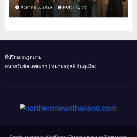
ราคาพลังงาน ค่าครองชีพ
สิงหาคม 5, 2026
NORTHERN
ที่ปรึกษากฎหมาย
ทนายวันชัย เดชมาก | ทนายอดุลย์ อ้นคูเมือง