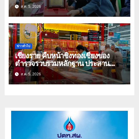
เนตร” ตำบลบ้านกร่าง อำเภอเมือง
ส.ค. 5, 2026
ข่าวทั่วไป
เชียงราย คืบหน้าชิงทองเชียงของ
ตำรวจรวบรวมหลักฐาน ประสาน
สปป.ลาว ติดตามจับกุม
ส.ค. 5, 2026