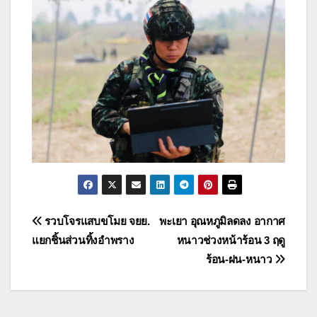
แนะแนว
รวบโจรแสบขโมย จยย.
พะเยา อุณหภูมิลดลง อากาศ
แยกชิ้นส่วนทิ้งอำพราง
หนาวช่วงหน้าร้อน 3 ฤดู
เรื่อง
ร้อน-ฝน-หนาว