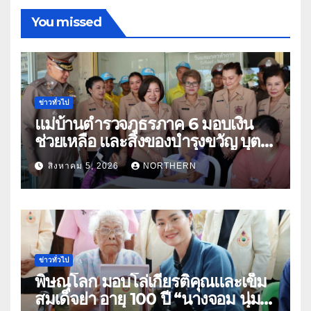
You missed
ข่าวทั่วไป
แม่บ้านตำรวจภูธรภาค 6 มอบเงิน
ช่วยเหลือ และสิ่งของบำรุงขวัญ บุตร-
ธิดา ข้าราชการตำรวจจังหวัด
สิงหาคม 5, 2026
NORTHERN
อุทัยธานี
ข่าวทั่วไป
พิษณุโลก มอบโล่เกียรติคุณและเข็ม
สมเด็จย่า อายุ 100 ปี “นางจอม นุ่ม