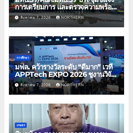
การเตรียมการ และตรวจความพร้อม
ด้านการบรรเทาสาธารณภัย
สิงหาคม 7, 2026
NORTHERN
การศึกษา
มฟล. คว้ารางวัลระดับ “ดีมาก” เวที
APPTech EXPO 2026 ชูงานวิจัย
สมุนไพร ขับเคลื่อนนวัตกรรมสู่เชิง
สิงหาคม 7, 2026
NORTHERN
พาณิชย์
เกษตร