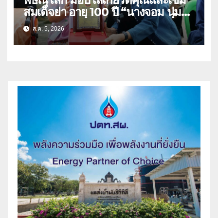
สมเด็จย่า อายุ 100 ปี “นางจอม นุ่ม
เนตร” ตำบลบ้านกร่าง อำเภอเมือง
ส.ค. 5, 2026