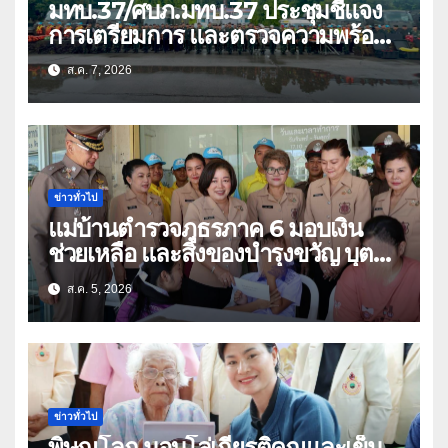
มทบ.37/ศบภ.มทบ.37 ประชุมชี้แจง
การเตรียมการ และตรวจความพร้อม
ด้านการบรรเทาสาธารณภัย
ส.ค. 7, 2026
ข่าวทั่วไป
แม่บ้านตำรวจภูธรภาค 6 มอบเงิน
ช่วยเหลือ และสิ่งของบำรุงขวัญ บุตร-
ธิดา ข้าราชการตำรวจจังหวัด
ส.ค. 5, 2026
อุทัยธานี
ข่าวทั่วไป
พิษณุโลก มอบโล่เกียรติคุณและเข็ม