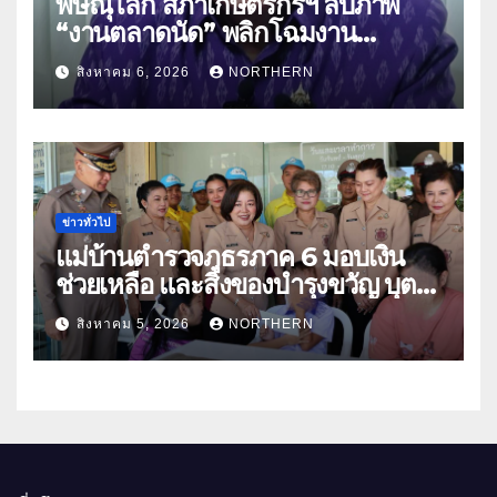
พิษณุโลก สภาเกษตรกรฯ ลบภาพ
“งานตลาดนัด” พลิกโฉมงาน
“เกษตรรุ่งเรืองเมืองสองแคว 69” มุ่ง
สิงหาคม 6, 2026
NORTHERN
ประโยชน์เกษตรกร ดึงนวัตกรรม-จับ
คู่ธุรกิจดันสินค้าเกษตรสู่สากล (คลิป)
ข่าวทั่วไป
แม่บ้านตำรวจภูธรภาค 6 มอบเงิน
ช่วยเหลือ และสิ่งของบำรุงขวัญ บุตร-
ธิดา ข้าราชการตำรวจจังหวัด
สิงหาคม 5, 2026
NORTHERN
อุทัยธานี