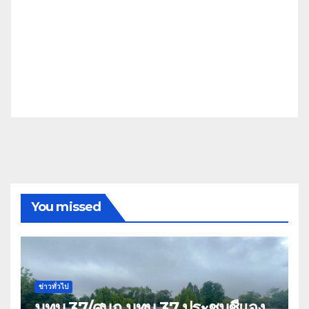
You missed
ข่าวทั่วไป
มทบ.37/ศบภ.มทบ.37 ประชุมชี้แจง