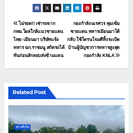
แนะแนว
ไม่รอด!! เช่ารถจาก
กองกำลังนเรศวร คุมเข้ม
กทม.โผล่ใกล้แนวชายแดน
ชายแดน ทหารเมียนมาโต้
เรื่อง
ไทย- เมียนมา บริษัทแจ้ง
กลับ ใช้โดรนโจมตีทิ้งระเบิด
ทหาร ฉก.ราชมนู สกัดรถได้
บ้านผู้บัญชาการทหารสูงสุด
ทันก่อนลักลอบส่งข้ามแดน
กองกำลัง KNLA
Related Post
ข่าวทั่วไป