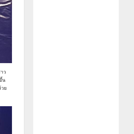
สาว
ึ้น
ห้วย