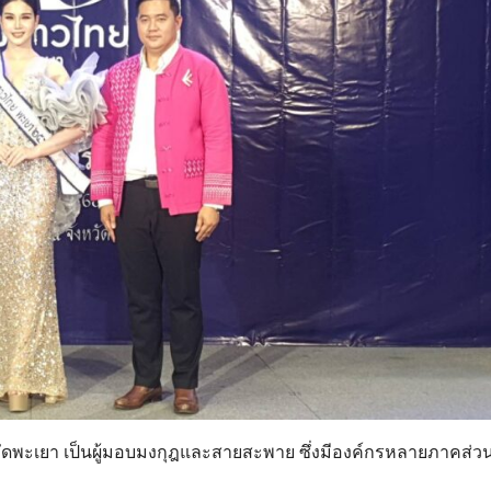
ัดพะเยา เป็นผู้มอบมงกุฎและสายสะพาย ซึ่งมีองค์กรหลายภาคส่วน