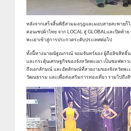
หลังจากเสร็จสิ้นพิธีสวมมงกุฎและมอบสายสะพายก็ได
คอนเซปผ้าไทย จาก LOCAL สู่ GLOBALและปิดท้าย ด้
พะเยาเข้าสู่การประกวดระดับประเทศต่อไป
ทั้งนี้ทางนายณัฐณกรณ์ จอมจันทร์ยอง ผู้ถือลิขสิทธิ
และกระตุ้นเศรษฐกิจของจังหวัดพะเยา เป็นซอฟพาวเว
ถึงเอกลักษณ์ และอัตลักษณ์ที่สวยงามของจังหวัดพะเยา
วัฒนธรรม และเพื่อส่งเสริมการท่องเที่ยว รวมไปถึงสินค