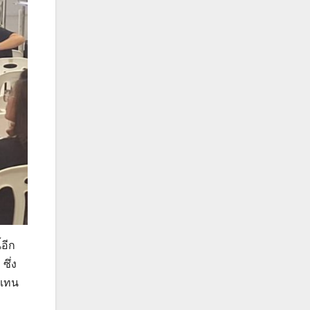
อีก
ซึ่ง
วแทน