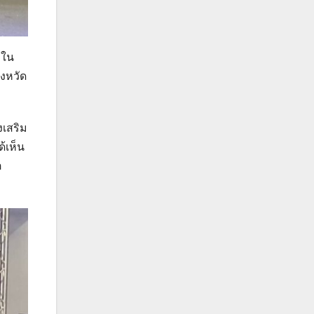
ีใน
งหวัด
งเสริม
้เห็น
ต