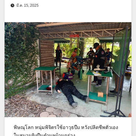
มี.ค. 15, 2025
พิษณุโลก หนุ่มพิจิตรใช้อาวุธปืu หวังปลิดชีพตัวเอง
ในสนามยิงปืนตำบลบ้านกร่าง