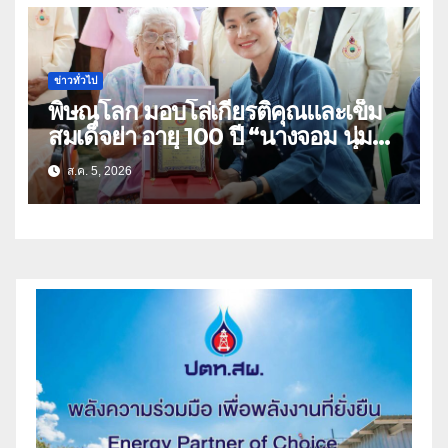
ข่าวทั่วไป
พิษณุโลก มอบโล่เกียรติคุณและเข็ม
สมเด็จย่า อายุ 100 ปี “นางจอม นุ่ม
เนตร” ตำบลบ้านกร่าง อำเภอเมือง
ส.ค. 5, 2026