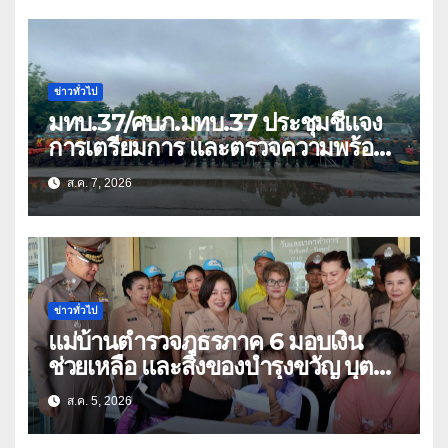
ข่าวทั่วไป
มทบ.37/ศบภ.มทบ.37 ประชุมชี้แจง
การเตรียมการ และตรวจความพร้อม
ด้านการบรรเทาสาธารณภัย
ส.ค. 7, 2026
ข่าวทั่วไป
แม่บ้านตำรวจภูธรภาค 6 มอบเงิน
ช่วยเหลือ และสิ่งของบำรุงขวัญ บุตร-
ธิดา ข้าราชการตำรวจจังหวัด
ส.ค. 5, 2026
อุทัยธานี