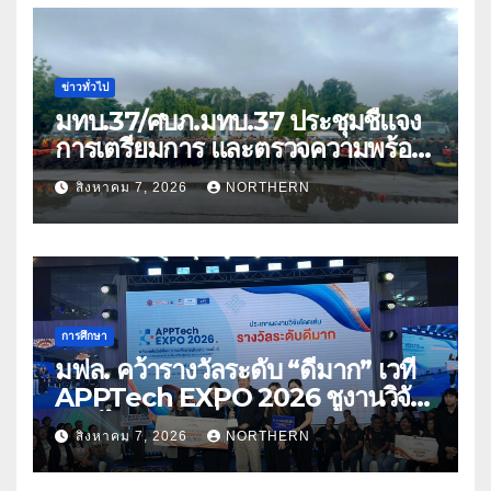
ข่าวทั่วไป
มทบ.37/ศบภ.มทบ.37 ประชุมชี้แจง
การเตรียมการ และตรวจความพร้อม
ด้านการบรรเทาสาธารณภัย
สิงหาคม 7, 2026
NORTHERN
การศึกษา
มฟล. คว้ารางวัลระดับ “ดีมาก” เวที
APPTech EXPO 2026 ชูงานวิจัย
สมุนไพร ขับเคลื่อนนวัตกรรมสู่เชิง
สิงหาคม 7, 2026
NORTHERN
พาณิชย์