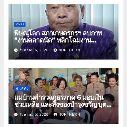
เกษตร
พิษณุโลก สภาเกษตรกรฯ ลบภาพ
“งานตลาดนัด” พลิกโฉมงาน
“เกษตรรุ่งเรืองเมืองสองแคว 69” มุ่ง
สิงหาคม 6, 2026
NORTHERN
ประโยชน์เกษตรกร ดึงนวัตกรรม-จับ
คู่ธุรกิจดันสินค้าเกษตรสู่สากล (คลิป)
ข่าวทั่วไป
แม่บ้านตำรวจภูธรภาค 6 มอบเงิน
ช่วยเหลือ และสิ่งของบำรุงขวัญ บุตร-
ธิดา ข้าราชการตำรวจจังหวัด
สิงหาคม 5, 2026
NORTHERN
อุทัยธานี