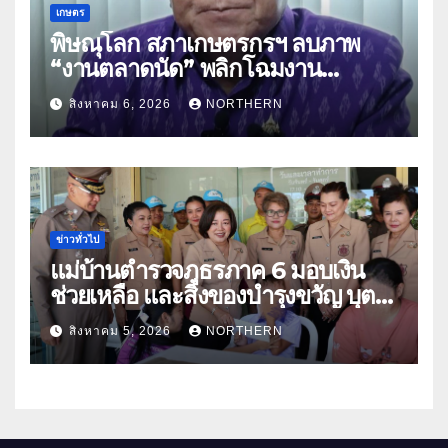
เกษตร
พิษณุโลก สภาเกษตรกรฯ ลบภาพ
“งานตลาดนัด” พลิกโฉมงาน
“เกษตรรุ่งเรืองเมืองสองแคว 69” มุ่ง
สิงหาคม 6, 2026
NORTHERN
ประโยชน์เกษตรกร ดึงนวัตกรรม-จับ
คู่ธุรกิจดันสินค้าเกษตรสู่สากล (คลิป)
ข่าวทั่วไป
แม่บ้านตำรวจภูธรภาค 6 มอบเงิน
ช่วยเหลือ และสิ่งของบำรุงขวัญ บุตร-
ธิดา ข้าราชการตำรวจจังหวัด
สิงหาคม 5, 2026
NORTHERN
อุทัยธานี