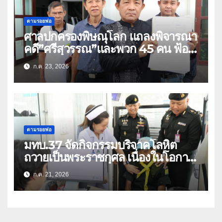
ตามรอยพ่อ
ศาลปกครองพิษณุโลก แถลงพิจารณา
คดี”ศรีสุวรรณ”และพวก 45 คน ฟ้อง
สร้างถนนตัดสวนเฉลิมพระเกียรติ 80
ก.ค. 23, 2026
พรรษา (คลิป)
ตามรอยพ่อ
มทบ.37 จัดกิจกรรมบริจาคโลหิต
ถวายเป็นพระราชกุศล เนื่องในโอกาส
วันเฉลิมพระชนมพรรษา พระบาท
ก.ค. 21, 2026
สมเด็จพระเจ้าอยู่หัว