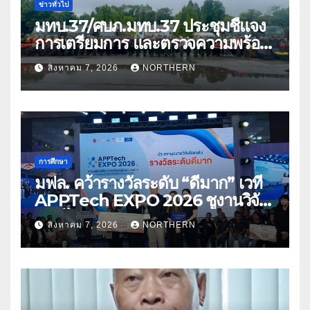
ข่าวทั่วไป
มทบ.37/ศบภ.มทบ.37 ประชุมชี้แจง
การเตรียมการ และตรวจความพร้อม
ด้านการบรรเทาสาธารณภัย
สิงหาคม 7, 2026
NORTHERN
การศึกษา
มฟล. คว้ารางวัลระดับ “ดีมาก” เวที
APPTech EXPO 2026 ชูงานวิจัย
สมุนไพร ขับเคลื่อนนวัตกรรมสู่เชิง
สิงหาคม 7, 2026
NORTHERN
พาณิชย์