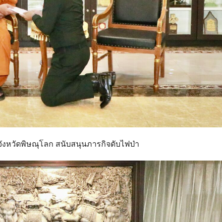
ังหวัดพิษณุโลก สนับสนุนภารกิจดับไฟป่า