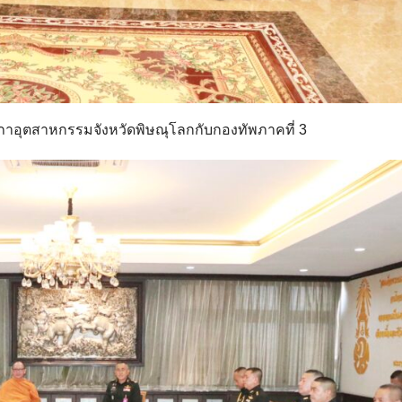
งสภาอุตสาหกรรมจังหวัดพิษณุโลกกับกองทัพภาคที่ 3