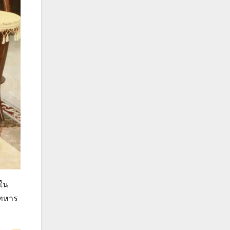
ใน
นทหาร