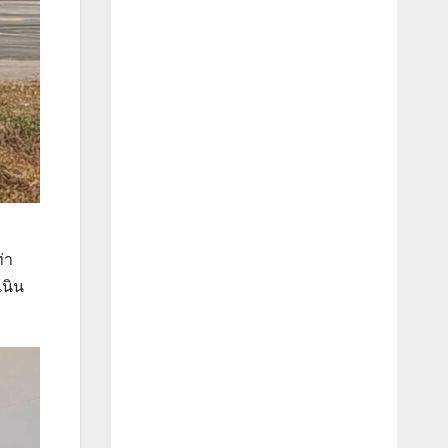
่า
เนิน