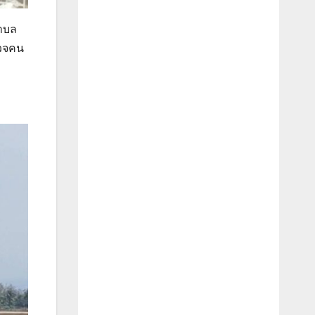
ตำบล
รวจคน