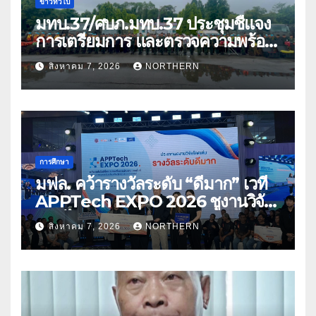
ข่าวทั่วไป
มทบ.37/ศบภ.มทบ.37 ประชุมชี้แจง
การเตรียมการ และตรวจความพร้อม
ด้านการบรรเทาสาธารณภัย
สิงหาคม 7, 2026
NORTHERN
การศึกษา
มฟล. คว้ารางวัลระดับ “ดีมาก” เวที
APPTech EXPO 2026 ชูงานวิจัย
สมุนไพร ขับเคลื่อนนวัตกรรมสู่เชิง
สิงหาคม 7, 2026
NORTHERN
พาณิชย์