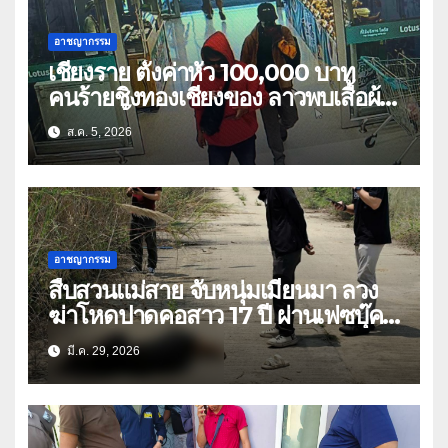
อาชญากรรม
เชียงราย ตั้งค่าหัว 100,000 บาท
คนร้ายชิงทองเชียงของ ลาวพบเสื้อผ้า
คนร้ายตั้งจุดตรวจตามเส้นทาง
ส.ค. 5, 2026
อาชญากรรม
สืบสวนแม่สาย จับหนุ่มเมียนมา ลวง
ฆ่าโหดปาดคอสาว 17 ปี ผ่านเฟซบุ๊คห
วังขมขืน
มี.ค. 29, 2026