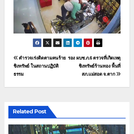
แนะแนว
ตำรวจเร่งติดตามคนร้าย
รอง ผบช.ภ.6 ตรวจที่เกิดเหตุ
ชิงทรัพย์ ในสถานปฏิบัติ
ชิงทรัพย์ร้านทอง พื้นที่
เรื่อง
ธรรม
สภ.แม่สอด จ.ตาก
Related Post