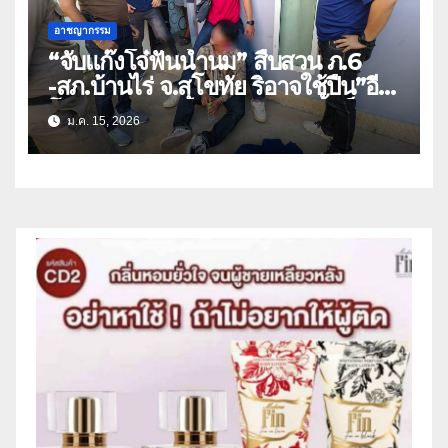
อาชญากรรม
“จับแก๊งโจ๋ฟันน้ำนม” สืบสวน ภ.6
-สภ.บ้านไร่ จ.สุโขทัย ริอาจใช้ปืน”อี
โบ๊ะ”ปล้นทรัพย์ กระชากเอาเสื้อช็อป-
ม.ค. 15, 2026
เข็มขัดนักศึกษาวิทยาลัยเทคนิค
สุโขทัย