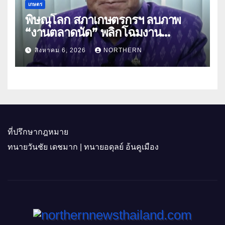
เกษตร
พิษณุโลก สภาเกษตรกรฯ ลบภาพ
“งานตลาดนัด” พลิกโฉมงาน
“เกษตรรุ่งเรืองเมืองสองแคว 69” มุ่ง
สิงหาคม 6, 2026
NORTHERN
ประโยชน์เกษตรกร ดึงนวัตกรรม-จับ
คู่ธุรกิจดันสินค้าเกษตรสู่สากล (คลิป)
ที่ปรึกษากฎหมาย
ทนายวันชัย เดชมาก | ทนายอดุลย์ อ้นคูเมือง