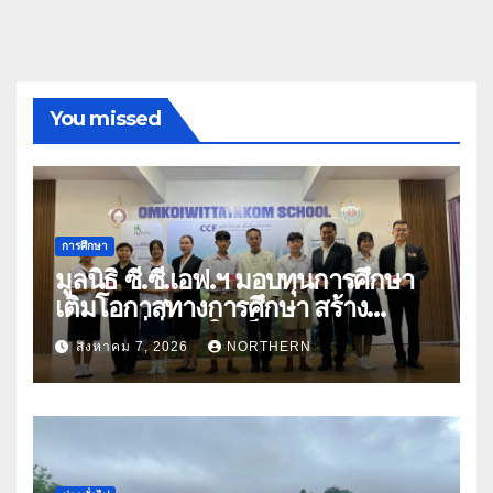
You missed
การศึกษา
มูลนิธิ ซี.ซี.เอฟ.ฯ มอบทุนการศึกษา
เติมโอกาสทางการศึกษา สร้าง
อนาคตที่มั่นคงให้เด็กและเยาวชน
สิงหาคม 7, 2026
NORTHERN
ด้อยโอกาส