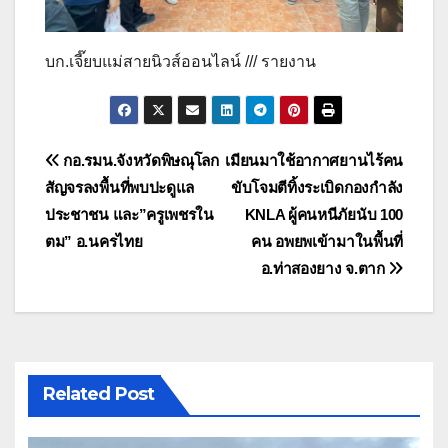
บก.เจี๊ยบแม่สายนิวส์ออนไลน์ /// รายงาน
แนะแนว
กอ.รมน.จังหวัดพิษณุโลก
เมียนมาใช้อากาศยานไร้คน
สัญจรลงพื้นที่พบปะดูแล
ขับโจมตีทิ้งระเบิดกองกำลัง
เรื่อง
ประชาชน และ”ครูเพชรใน
KNLA ผู้คนหนีภัยนับ 100
ตม” อ.นครไทย
คน อพยพเข้ามาในพื้นที่
อ.ท่าสองยาง จ.ตาก
Related Post