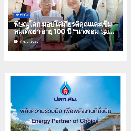
ข่าวทั่วไป
พิษณุโลก มอบโล่เกียรติคุณและเข็ม
สมเด็จย่า อายุ 100 ปี “นางจอม นุ่ม
เนตร” ตำบลบ้านกร่าง อำเภอเมือง
ส.ค. 5, 2026