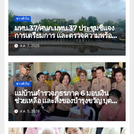
ข่าวทั่วไป
มทบ.37/ศบภ.มทบ.37 ประชุมชี้แจง
การเตรียมการ และตรวจความพร้อม
ด้านการบรรเทาสาธารณภัย
ส.ค. 7, 2026
ข่าวทั่วไป
แม่บ้านตำรวจภูธรภาค 6 มอบเงิน
ช่วยเหลือ และสิ่งของบำรุงขวัญ บุตร-
ธิดา ข้าราชการตำรวจจังหวัด
ส.ค. 5, 2026
อุทัยธานี