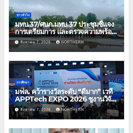
ข่าวทั่วไป
มทบ.37/ศบภ.มทบ.37 ประชุมชี้แจง
การเตรียมการ และตรวจความพร้อม
ด้านการบรรเทาสาธารณภัย
สิงหาคม 7, 2026
NORTHERN
การศึกษา
มฟล. คว้ารางวัลระดับ “ดีมาก” เวที
APPTech EXPO 2026 ชูงานวิจัย
สมุนไพร ขับเคลื่อนนวัตกรรมสู่เชิง
สิงหาคม 7, 2026
NORTHERN
พาณิชย์