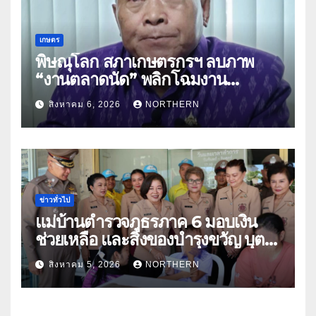
เกษตร
พิษณุโลก สภาเกษตรกรฯ ลบภาพ
“งานตลาดนัด” พลิกโฉมงาน
“เกษตรรุ่งเรืองเมืองสองแคว 69” มุ่ง
สิงหาคม 6, 2026
NORTHERN
ประโยชน์เกษตรกร ดึงนวัตกรรม-จับ
คู่ธุรกิจดันสินค้าเกษตรสู่สากล (คลิป)
ข่าวทั่วไป
แม่บ้านตำรวจภูธรภาค 6 มอบเงิน
ช่วยเหลือ และสิ่งของบำรุงขวัญ บุตร-
ธิดา ข้าราชการตำรวจจังหวัด
สิงหาคม 5, 2026
NORTHERN
อุทัยธานี