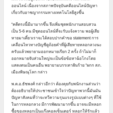
ออนไลน์ เนื่องจากสภาพปัจจุบันคดีออนไลน์ปัญหา
เกี่ยวกับอาชญากรรมทางเทคโนโลยีสูงขึ้น
“คดีตรงนี้มีมามากขึ้น จึงเพิ่มชุดพนักงานสอบสวน
เป็น 5-6 คน มีชุดออนไลน์ที่จะรับแจ้งความ พอผู้เสีย
หายมาเดี๋ยวเราจะได้สอบปากคำขอ statement การ
เคลื่อนไหวทางบัญชีดูถ้อยคำที่ผู้เสียหายหลอกลวงนะ
ครับแล้วพยายามออกหมายเรียก 2 ครั้ง ถ้าไม่มาก็
ออกหมายจับส่วนใหญ่จะเป็นข้อข้อหาฉ้อโกงโดย
แสดงตนเป็นคนอื่น พยายามบรรเทาฝันร้าย “ผกก สภ.
เมืองพิษณุโลก กล่าว
พ.ต.อ.ธัชพงศ์ กล่าวอีกว่า ต้องคุยกับพนักงานส่วนว่า
ต้องอธิบายให้ประชาชนเข้าใจว่าปัญหาพวกนี้มันมัน
ปัญหาสังคมที่ว่าจะทวีความรุนแรงรูปแบบต่างๆ ที่ใช้
ในการหลอกลวง มีการพัฒนามากขึ้น อาจจะมีหลอก
ซื้อของหลอกเป็นแก๊งคอลเซ็นเตอร์ หลอกให้รักแล้ว