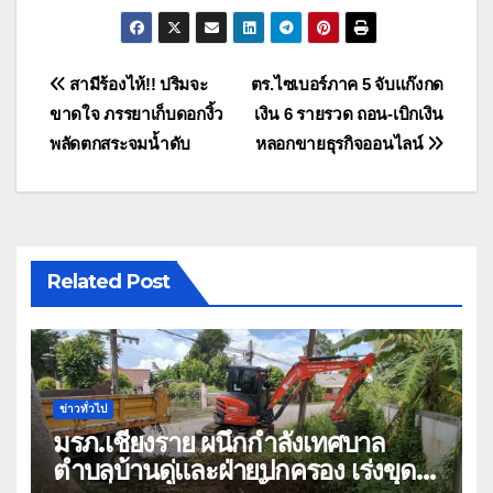
แนะแนว
สามีร้องไห้!! ปริมจะ
ตร.ไซเบอร์ภาค 5 จับแก๊งกด
ขาดใจ ภรรยาเก็บดอกงิ้ว
เงิน 6 รายรวด ถอน-เบิกเงิน
เรื่อง
พลัดตกสระจมน้ำดับ
หลอกขายธุรกิจออนไลน์
Related Post
ข่าวทั่วไป
มรภ.เชียงราย ผนึกกำลังเทศบาล
ตำบลบ้านดู่และฝ่ายปกครอง เร่งขุด