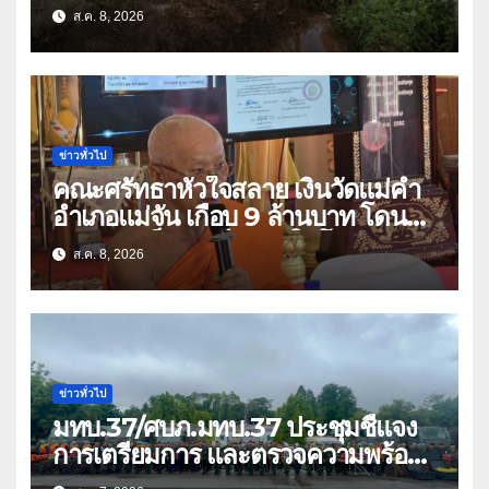
ลอกสิ่งกีดขวางทางน้ำ ป้องกันและลด
ส.ค. 8, 2026
ปัญหาน้ำท่วม
ข่าวทั่วไป
คณะศรัทธาหัวใจสลาย เงินวัดแม่คำ
อำเภอแม่จัน เกือบ 9 ล้านบาท โดน
แก๊งคอลเซ็นเตอร์หลอกให้โอนข้ามปีก
ส.ค. 8, 2026
ว่า 66 บัญชี
ข่าวทั่วไป
มทบ.37/ศบภ.มทบ.37 ประชุมชี้แจง
การเตรียมการ และตรวจความพร้อม
ด้านการบรรเทาสาธารณภัย