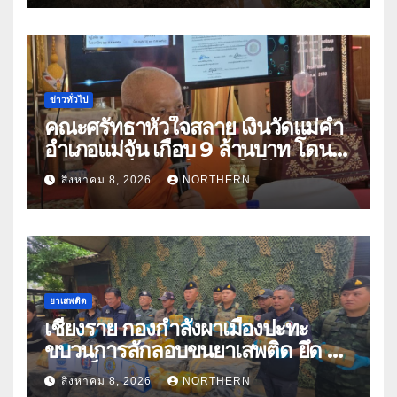
ข่าวทั่วไป
คณะศรัทธาหัวใจสลาย เงินวัดแม่คำ
อำเภอแม่จัน เกือบ 9 ล้านบาท โดน
แก๊งคอลเซ็นเตอร์หลอกให้โอนข้าม
สิงหาคม 8, 2026
NORTHERN
ปีกว่า 66 บัญชี
ยาเสพติด
เชียงราย กองกำลังผาเมืองปะทะ
ขบวนการลักลอบขนยาเสพติด ยึด 2
ล้านเม็ด
สิงหาคม 8, 2026
NORTHERN