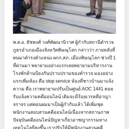
พ.ต.อ. ธัชพงศ์ วงศ์พัฒนานิวาศ ผู้กำกับสถานีตำรวจ
ภูธรอำเภอเมืองจังหวัดพิษณุโลก กล่าวว่า ภายหลังที่
ตนมาดำรงตำแหน่ง ผกก.สภ. เมืองพิษณุโลก ช่วงปี 1
ที่ผ่านมา พยายามอย่างแรกเลยพยายามบริหารงาน
โรงพักด้านป้องกันปราบปรามของตำรวจ มองอย่าง
แรกเพิ่มห้อง คือ stop service ห้องที่ชาวบ้านมาแจ้ง
ความ คือ เราพยายามปรับเป็นศูนย์ AOC 1441 คอย
รับแจ้งความคดีออนไลน์ เดิมจะมีร้อยเวรคดีอาญา
จราจร แต่ตอนผมมาเป็นผู้กำกับแล้ว ได้เพิ่มชุด
พนักงานสอบสวนคดีออนไลน์เนื่องจากสถานภาพ
ปัจจุบันคดีออนไลน์ปัญหาเกี่ยวอาชญากรรมทาง
เทคโนโลยีสูงขึ้น เราปรับให้มีพนักงานสวนคดี