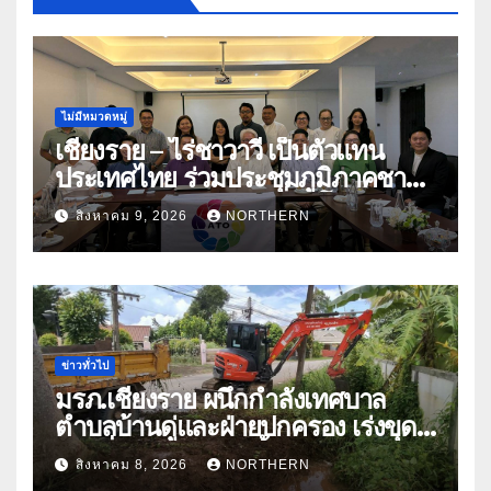
ไม่มีหมวดหมู่
เชียงราย – ไร่ชาวาวี เป็นตัวแทน
ประเทศไทย ร่วมประชุมภูมิภาคชา
อาเซียน ATO 2026 ที่อินโดนีเซีย
สิงหาคม 9, 2026
NORTHERN
หารืออนาคตอุตสาหกรรมชา
ท่ามกลางความท้าทายโลก
ข่าวทั่วไป
มรภ.เชียงราย ผนึกกำลังเทศบาล
ตำบลบ้านดู่และฝ่ายปกครอง เร่งขุด
ลอกสิ่งกีดขวางทางน้ำ ป้องกันและลด
สิงหาคม 8, 2026
NORTHERN
ปัญหาน้ำท่วม