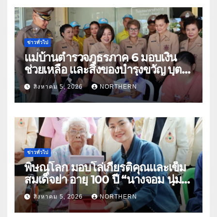
ข่าวทั่วไป
แม่บ้านตำรวจภูธรภาค 6 มอบเงิน
ช่วยเหลือ และสิ่งของบำรุงขวัญ บุตร-
ธิดา ข้าราชการตำรวจจังหวัด
สิงหาคม 5, 2026
NORTHERN
อุทัยธานี
ข่าวทั่วไป
พิษณุโลก มอบโล่เกียรติคุณและเข็ม
สมเด็จย่า อายุ 100 ปี “นางจอม นุ่ม
เนตร” ตำบลบ้านกร่าง อำเภอเมือง
สิงหาคม 5, 2026
NORTHERN