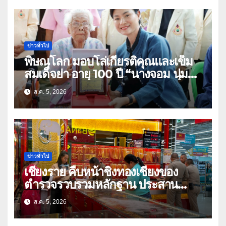
ข่าวทั่วไป
พิษณุโลก มอบโล่เกียรติคุณและเข็ม
สมเด็จย่า อายุ 100 ปี “นางจอม นุ่ม
เนตร” ตำบลบ้านกร่าง อำเภอเมือง
ส.ค. 5, 2026
ข่าวทั่วไป
เชียงราย คืบหน้าชิงทองเชียงของ
ตำรวจรวบรวมหลักฐาน ประสาน
สปป.ลาว ติดตามจับกุม
ส.ค. 5, 2026