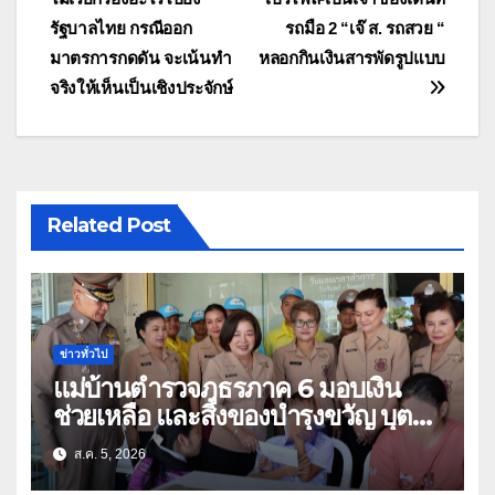
เรื่อง
รัฐบาลไทย กรณีออก
รถมือ 2 “เจ๊ ส. รถสวย “
มาตรการกดดัน จะเน้นทำ
หลอกกินเงินสารพัดรูปแบบ
จริงให้เห็นเป็นเชิงประจักษ์
Related Post
ข่าวทั่วไป
แม่บ้านตำรวจภูธรภาค 6 มอบเงิน
ช่วยเหลือ และสิ่งของบำรุงขวัญ บุตร-
ธิดา ข้าราชการตำรวจจังหวัด
ส.ค. 5, 2026
อุทัยธานี