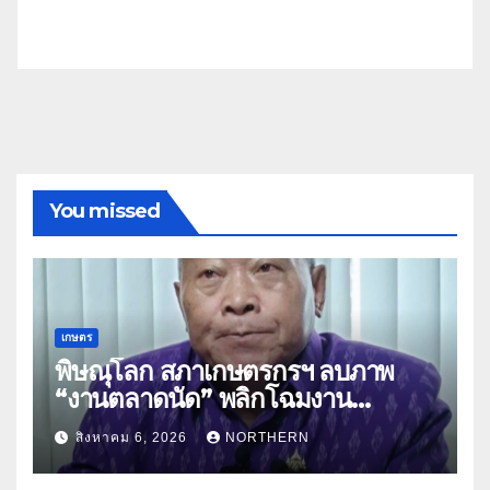
You missed
เกษตร
พิษณุโลก สภาเกษตรกรฯ ลบภาพ
“งานตลาดนัด” พลิกโฉมงาน
“เกษตรรุ่งเรืองเมืองสองแคว 69” มุ่ง
สิงหาคม 6, 2026
NORTHERN
ประโยชน์เกษตรกร ดึงนวัตกรรม-จับ
คู่ธุรกิจดันสินค้าเกษตรสู่สากล (คลิป)