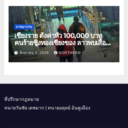
อาชญากรรม
เชียงราย ตั้งค่าหัว 100,000 บาท
คนร้ายชิงทองเชียงของ ลาวพบเสื้อผ้า
คนร้ายตั้งจุดตรวจตามเส้นทาง
สิงหาคม 5, 2026
NORTHERN
ที่ปรึกษากฎหมาย
ทนายวันชัย เดชมาก | ทนายอดุลย์ อ้นคูเมือง