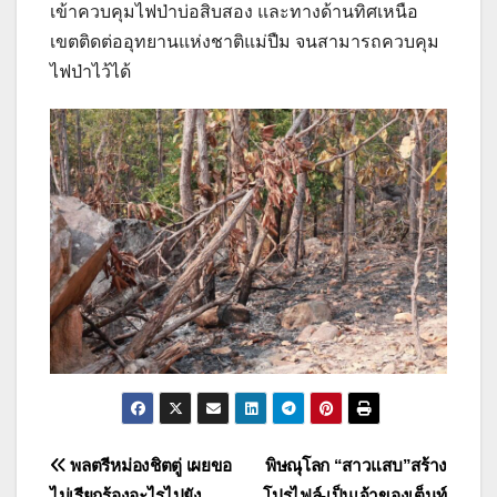
เข้าควบคุมไฟป่าบ่อสิบสอง และทางด้านทิศเหนือ
เขตติดต่ออุทยานแห่งชาติแม่ปืม จนสามารถควบคุม
ไฟป่าไว้ได้
แนะแนว
พลตรีหม่องชิตตู่ เผยขอ
พิษณุโลก “สาวแสบ”สร้าง
ไม่เรียกร้องอะไรไปยัง
โปรไฟล์-เป็นเจ้าของเต็นท์