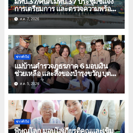
มทบ.37/ศบภ.มทบ.37 ประชุมชี้แจง
การเตรียมการ และตรวจความพร้อม
ด้านการบรรเทาสาธารณภัย
ส.ค. 7, 2026
ข่าวทั่วไป
แม่บ้านตำรวจภูธรภาค 6 มอบเงิน
ช่วยเหลือ และสิ่งของบำรุงขวัญ บุตร-
ธิดา ข้าราชการตำรวจจังหวัด
ส.ค. 5, 2026
อุทัยธานี
ข่าวทั่วไป
พิษณุโลก มอบโล่เกียรติคุณและเข็ม