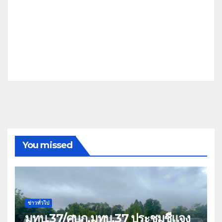
You missed
ข่าวทั่วไป
มทบ.37/ศบภ.มทบ.37 ประชุมชี้แจง