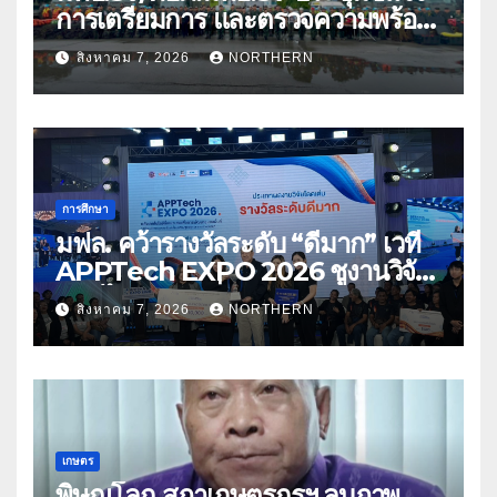
การเตรียมการ และตรวจความพร้อม
ด้านการบรรเทาสาธารณภัย
สิงหาคม 7, 2026
NORTHERN
การศึกษา
มฟล. คว้ารางวัลระดับ “ดีมาก” เวที
APPTech EXPO 2026 ชูงานวิจัย
สมุนไพร ขับเคลื่อนนวัตกรรมสู่เชิง
สิงหาคม 7, 2026
NORTHERN
พาณิชย์
เกษตร
พิษณุโลก สภาเกษตรกรฯ ลบภาพ