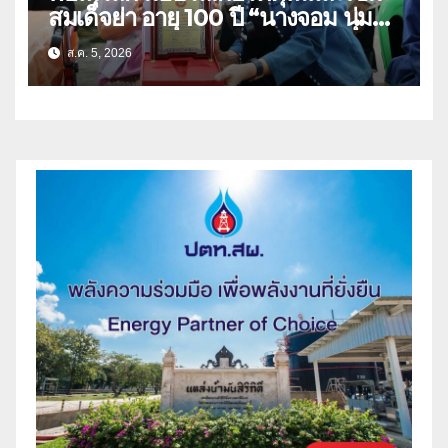
สมเด็จย่า อายุ 100 ปี “นางจอม นุ่ม
เนตร” ตำบลบ้านกร่าง อำเภอเมือง
ส.ค. 5, 2026