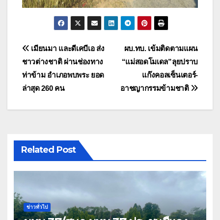
แนะแนว
เมียนมา และดีเคบีเอ ส่ง
ผบ.ทบ. เข้มติดตามแผน
ชาวต่างชาติ ผ่านช่องทาง
“แม่สอดโมเดล”ลุยปราบ
เรื่อง
ท่าข้าม อำเภอพบพระ ยอด
แก๊งคอลเซ็นเตอร์-
ล่าสุด 260 คน
อาชญากรรมข้ามชาติ
Related Post
ข่าวทั่วไป