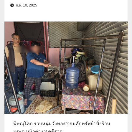
ก.พ. 10, 2025
พิษณุโลก รวบหนุ่มวังทอง”จอมลักทรัพย์” นั่งร้าน
ประตู-หน้าต่าง 3 คดีรวด