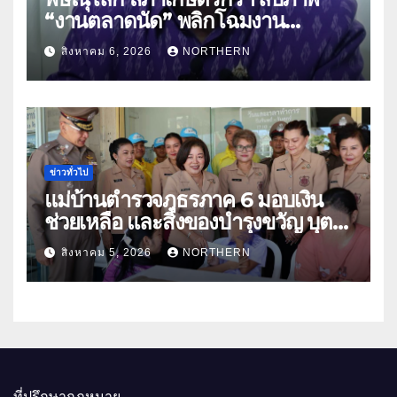
“งานตลาดนัด” พลิกโฉมงาน
“เกษตรรุ่งเรืองเมืองสองแคว 69” มุ่ง
สิงหาคม 6, 2026
NORTHERN
ประโยชน์เกษตรกร ดึงนวัตกรรม-จับ
คู่ธุรกิจดันสินค้าเกษตรสู่สากล (คลิป)
ข่าวทั่วไป
แม่บ้านตำรวจภูธรภาค 6 มอบเงิน
ช่วยเหลือ และสิ่งของบำรุงขวัญ บุตร-
ธิดา ข้าราชการตำรวจจังหวัด
สิงหาคม 5, 2026
NORTHERN
อุทัยธานี
ที่ปรึกษากฎหมาย