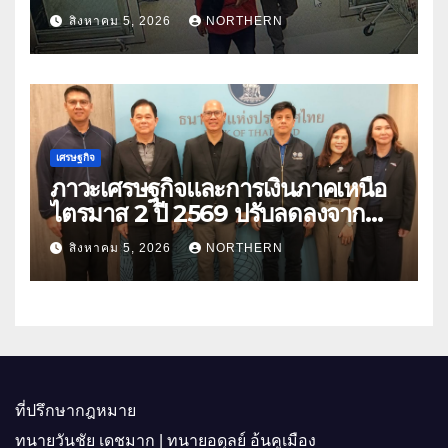
คนร้ายตั้งจุดตรวจตามเส้นทาง
สิงหาคม 5, 2026
NORTHERN
เศรษฐกิจ
ภาวะเศรษฐกิจและการเงินภาคเหนือ
ไตรมาส 2 ปี 2569 ปรับลดลงจาก
ราคาพลังงาน ค่าครองชีพ
สิงหาคม 5, 2026
NORTHERN
ที่ปรึกษากฎหมาย
ทนายวันชัย เดชมาก | ทนายอดุลย์ อ้นคูเมือง