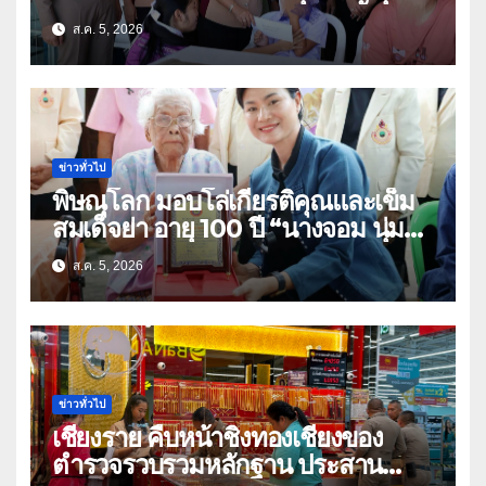
ธิดา ข้าราชการตำรวจจังหวัด
ส.ค. 5, 2026
อุทัยธานี
ข่าวทั่วไป
พิษณุโลก มอบโล่เกียรติคุณและเข็ม
สมเด็จย่า อายุ 100 ปี “นางจอม นุ่ม
เนตร” ตำบลบ้านกร่าง อำเภอเมือง
ส.ค. 5, 2026
ข่าวทั่วไป
เชียงราย คืบหน้าชิงทองเชียงของ
ตำรวจรวบรวมหลักฐาน ประสาน