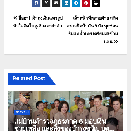
แนะแนว
ฮือฮา! เจ้าถุงเงินแมวรูป
เจ้าหน้าที่หลายฝ่าย สกัด
หัวใจติดใบหู-หัวและลำตัว
ตรวจยึดน้ำมัน 9 ถัง ซุกซ่อน
เรื่อง
ริมแม่น้ำเมย เตรียมส่งข้าม
แดน
Related Post
ข่าวทั่วไป
แม่บ้านตำรวจภูธรภาค 6 มอบเงิน
ช่วยเหลือ และสิ่งของบำรุงขวัญ บุตร-