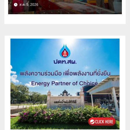
สปป.ลาว ติดตามจับกุม
ส.ค. 5, 2026