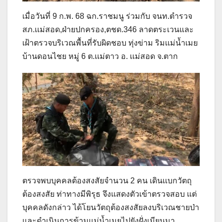
เมื่อวันที่ 9 ก.พ. 68 ฉก.ราชมนู ร่วมกับ จนท.ตำรวจ
สภ.เเม่สอด,ฝ่ายปกครอง,ตชด.346 ลาดตระเวนและ
เฝ้าตรวจบริเวณพื้นที่รับผิดชอบ ทุ่งข่าม ริมเเม่น้ำเมย
บ้านดอนไชย หมู่ 6 ต.เเม่ตาว อ. เเม่สอด จ.ตาก
ตรวจพบบุคคลต้องสงสัยจำนวน 2 คน เดินเเบกวัตถุ
ต้องสงสัย ท่าทางมีพิรุธ จึงแสดงตัวเข้าตรวจสอบ แต่
บุคคลดังกล่าว ได้โยนวัตถุต้องสงสัยลงบริเวณชายป่า
และดำเนินการข้ามแม่น้ำเมยไปยังฝั่งเมียนมา