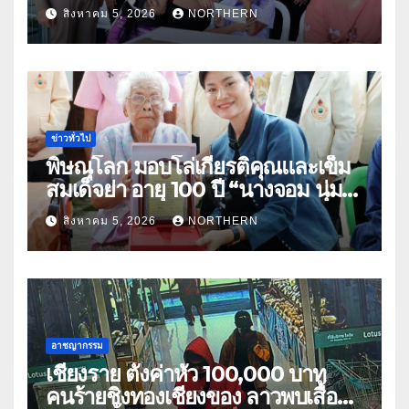
ธิดา ข้าราชการตำรวจจังหวัด
สิงหาคม 5, 2026
NORTHERN
อุทัยธานี
ข่าวทั่วไป
พิษณุโลก มอบโล่เกียรติคุณและเข็ม
สมเด็จย่า อายุ 100 ปี “นางจอม นุ่ม
เนตร” ตำบลบ้านกร่าง อำเภอเมือง
สิงหาคม 5, 2026
NORTHERN
อาชญากรรม
เชียงราย ตั้งค่าหัว 100,000 บาท
คนร้ายชิงทองเชียงของ ลาวพบเสื้อผ้า