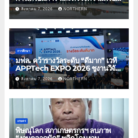
ด้านการบรรเทาสาธารณภัย
สิงหาคม 7, 2026
NORTHERN
การศึกษา
มฟล. คว้ารางวัลระดับ “ดีมาก” เวที
APPTech EXPO 2026 ชูงานวิจัย
สมุนไพร ขับเคลื่อนนวัตกรรมสู่เชิง
สิงหาคม 7, 2026
NORTHERN
พาณิชย์
เกษตร
พิษณุโลก สภาเกษตรกรฯ ลบภาพ