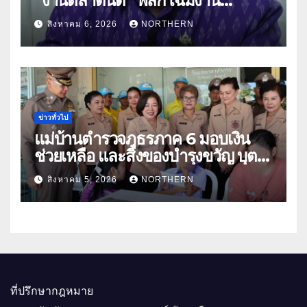
“งานตลาดนัด” พลิกโฉมงาน
“เกษตรรุ่งเรืองเมืองสองแคว 69” มุ่ง
สิงหาคม 6, 2026
NORTHERN
ประโยชน์เกษตรกร ดึงนวัตกรรม-จับ
คู่ธุรกิจดันสินค้าเกษตรสู่สากล (คลิป)
ข่าวทั่วไป
แม่บ้านตำรวจภูธรภาค 6 มอบเงิน
ช่วยเหลือ และสิ่งของบำรุงขวัญ บุตร-
ธิดา ข้าราชการตำรวจจังหวัด
สิงหาคม 5, 2026
NORTHERN
อุทัยธานี
ที่ปรึกษากฎหมาย