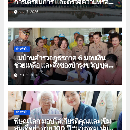
การเตรียมการ และตรวจความพร้อม
ด้านการบรรเทาสาธารณภัย
ส.ค. 7, 2026
ข่าวทั่วไป
แม่บ้านตำรวจภูธรภาค 6 มอบเงิน
ช่วยเหลือ และสิ่งของบำรุงขวัญ บุตร-
ธิดา ข้าราชการตำรวจจังหวัด
ส.ค. 5, 2026
อุทัยธานี
ข่าวทั่วไป
พิษณุโลก มอบโล่เกียรติคุณและเข็ม
สมเด็จย่า อายุ 100 ปี “นางจอม นุ่ม