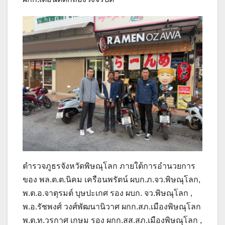
ตำรวจภูธรจังหวัดพิษณุโลก ภายใต้การอำนวยการ
ของ พล.ต.ต.นิคม เครือนพรัตน์ ผบก.ภ.จว.พิษณุโลก,
พ.ต.อ.จาตุรมต์ บุษปะเกศ รอง ผบก. จว.พิษณุโลก ,
พ.อ.รัชพงศ์ วงศ์พัฒนานิวาศ ผกก.สภ.เมืองพิษณุโลก
พ.ต.ท.วรกาศ เกษม รอง ผกก.สส.สภ.เมืองพิษณุโลก ,