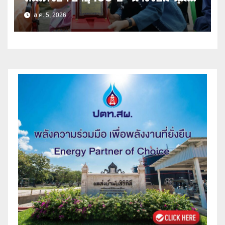
เนตร” ตำบลบ้านกร่าง อำเภอเมือง
ส.ค. 5, 2026