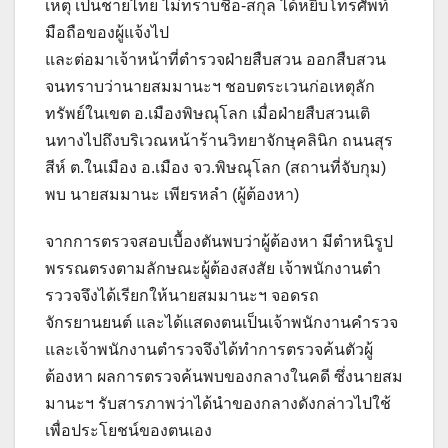
เหตุ เป็นชายไทย ไม่ทราบชื่อ-สกุล ได้หยิบโทรศัพท์
มือถือของผู้แจ้งไป
และต่อมาเจ้าหน้าที่ตำรวจฝ่ายสืบสวน ออกสืบสวน
จนทราบว่านายสมมานะฯ ชอบตระเวนก่อเหตุลัก
ทรัพย์ในเขต อ.เมืองพิษณุโลก เมื่อฝ่ายสืบสวนเติ
นทางไปถึงบริเวณหน้าร้านวิทยาจักษุคลินิก ถนนสุร
สีห์ ต.ในเมือง อ.เมือง จว.พิษณุโลก (สถานที่จับกุม)
พบ นายสมมานะ เพียรหลำ (ผู้ต้องหา)
จากการตรวจสอบเบื้องตันพบว่าผู้ต้องหา มีตำหนิรูป
พรรณตรงตามลักษณะผู้ต้องสงสัย เจ้าพนักงานตำ
รววจจึงได้เรียกให้นายสมมานะฯ จอดรถ
จักรยานยนต์ และได้แสดงตนเป็นเจ้าพนักงานคำรวจ
และเจ้าพนักงานตำรวจจึงได้ทำการตรวจค้นตัวผู้
ต้องหา ผลการตรวจค้นพบของกลางในคดี ซึ่งนายสม
มานะฯ รับสารภาพว่าได้นำของกลางดังกล่าวไปใช้
เพื่อประโยชน์ของตนเอง