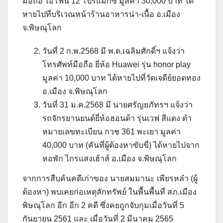
มือถือ ไอโฟน 12 โปรแม็กซ์ มูลค่า 30,000 บาท ได้
หายไปที่บริเวณหน้าร้านอาหารน่า-เนื้อ อ.เมือง
จ.พิษณุโลก
วันที่ 2 ก.พ.2568 มี พ.ต.เฉลิมศักดิ์ฯ แจ้งว่า
โทรศัพท์มือถือ ยี่ห้อ Huawei รุ่น honor play
มูลค่า 10,000 บาท ได้หายไปที่วัดเจดีย์ยอดทอง
อ.เมือง จ.พิษณุโลก
วันที่ 31 ม.ค.2568 มี นายศรัญยภัทรฯ แจ้งว่า
รถจักรยานยนต์ยี่ห้อฮอนด้า รุ่นเวฟ สีแดง ดำ
หมายเลขทะเบียน กวช 361 พะเยา มูลค่า
40,000 บาท (คันที่ผู้ต้องหาขับขี่) ได้หายไปจาก
หอพัก ไกรแสงเฮ้าส์ อ.เมือง จ.พิษณุโลก
จากการสืบค้นคดีเก่าของ นายสมมานะ เพียรหลำ (ผู้
ต้องหา) พบเคยก่อเหตุลักทรัพย์ ในพื้นพื้นที่ สภ.เมือง
พิษณุโลก อีก อีก 2 คดี ซึ่งคยถูกจับกุมเมื่อวันที่ 5
กันยายน 2561 และ เมื่อวันที่ 2 มีนาคม 2565