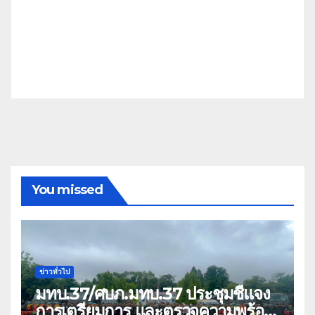
You missed
ข่าวทั่วไป
มทบ.37/ศบภ.มทบ.37 ประชุมชี้แจง
การเตรียมการ และตรวจความพร้อม