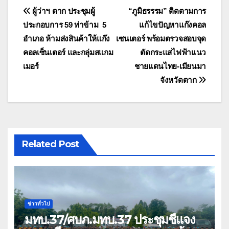
แนะแนว
ผู้ว่าฯ ตาก ประชุมผู้
“ภูมิธรรรม” ติดตามการ
ประกอบการ 59 ท่าข้าม 5
แก้ไขปัญหาแก๊งคอล
เรื่อง
อำเภอ ห้ามส่งสินค้าให้แก๊ง
เซนเตอร์ พร้อมตรวจสอบจุด
คอลเซ็นเตอร์ และกลุ่มสแกม
ตัดกระแสไฟฟ้าแนว
เมอร์
ชายแดนไทย-เมียนมา
จังหวัดตาก
Related Post
ข่าวทั่วไป
มทบ.37/ศบภ.มทบ.37 ประชุมชี้แจง