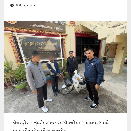
ก.พ. 6, 2025
พิษณุโลก ชุดสืบสวนรวบ”หัวขโมย” ก่อเหตุ 3 คดี
ผกก.เตือนติดกล้องวงจรปิด