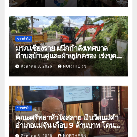
หารืออนาคตอุตสาหกรรมชา
ท่ามกลางความท้าทายโลก
ข่าวทั่วไป
มรภ.เชียงราย ผนึกกำลังเทศบาล
ตำบลบ้านดู่และฝ่ายปกครอง เร่งขุด
ลอกสิ่งกีดขวางทางน้ำ ป้องกันและลด
สิงหาคม 8, 2026
NORTHERN
ปัญหาน้ำท่วม
ข่าวทั่วไป
คณะศรัทธาหัวใจสลาย เงินวัดแม่คำ
อำเภอแม่จัน เกือบ 9 ล้านบาท โดน
แก๊งคอลเซ็นเตอร์หลอกให้โอนข้าม
สิงหาคม 8, 2026
NORTHERN