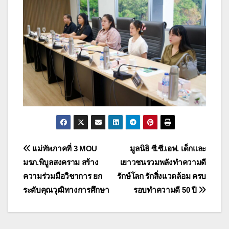
แนะแนว
แม่ทัพภาคที่ 3 MOU
มูลนิธิ ซี.ซี.เอฟ. เด็กและ
มรภ.พิบูลสงคราม สร้าง
เยาวชนรวมพลังทำความดี
เรื่อง
ความร่วมมือวิชาการ ยก
รักษ์โลก รักสิ่งแวดล้อม ครบ
ระดับคุณวุฒิทางการศึกษา
รอบทำความดี 50 ปี