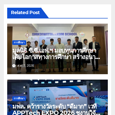
Related Post
การศึกษา
มูลนิธิ ซี.ซี.เอฟ.ฯ มอบทุนการศึกษา
เติมโอกาสทางการศึกษา สร้างอนาคต
ที่มั่นคงให้เด็กและเยาวชนด้อยโอกาส
ส.ค. 7, 2026
การศึกษา
มฟล. คว้ารางวัลระดับ “ดีมาก” เวที
APPTech EXPO 2026 ชูงานวิจัย