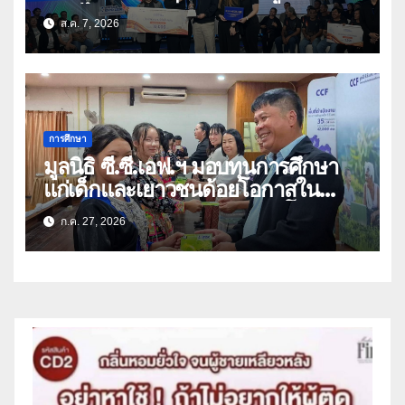
สมุนไพร ขับเคลื่อนนวัตกรรมสู่เชิง
ส.ค. 7, 2026
พาณิชย์
การศึกษา
มูลนิธิ ซี.ซี.เอฟ.ฯ มอบทุนการศึกษา
แก่เด็กและเยาวชนด้อยโอกาสใน
จังหวัดเชียงราย-พะเยา สร้างโอกาส
ก.ค. 27, 2026
ทางการศึกษา