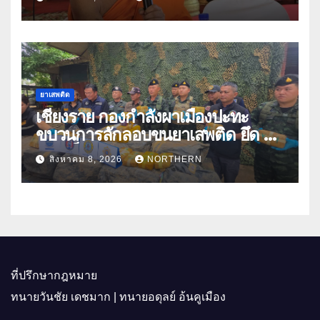
ปีกว่า 66 บัญชี
ยาเสพติด
เชียงราย กองกำลังผาเมืองปะทะ
ขบวนการลักลอบขนยาเสพติด ยึด 2
ล้านเม็ด
สิงหาคม 8, 2026
NORTHERN
ที่ปรึกษากฎหมาย
ทนายวันชัย เดชมาก | ทนายอดุลย์ อ้นคูเมือง