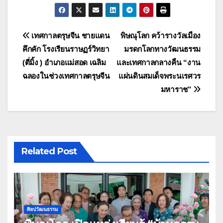
แนะแนว
เทศกาลตรุษจีน ชายแดน
พิษณุโลก คว้ารางวัลเมือง
คึกคัก โรงเรียนราษฏร์วิทยา
มรดกโลกทางวัฒนธรรม
เรื่อง
(ตี่มิ้ง ) อำเภอแม่สอด เฉลิม
และเทศกาลกลางคืน “งาน
ฉลองในช่วงเทศกาลตรุษจีน
แผ่นดินสมเด็จพระนเรศวร
มหาราช”
Related Post
ศิลปวัฒนธรรม