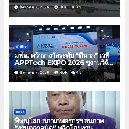
ด้านการบรรเทาสาธารณภัย
สิงหาคม 7, 2026
NORTHERN
การศึกษา
มฟล. คว้ารางวัลระดับ “ดีมาก” เวที
APPTech EXPO 2026 ชูงานวิจัย
สมุนไพร ขับเคลื่อนนวัตกรรมสู่เชิง
สิงหาคม 7, 2026
NORTHERN
พาณิชย์
เกษตร
พิษณุโลก สภาเกษตรกรฯ ลบภาพ
“งานตลาดนัด” พลิกโฉมงาน