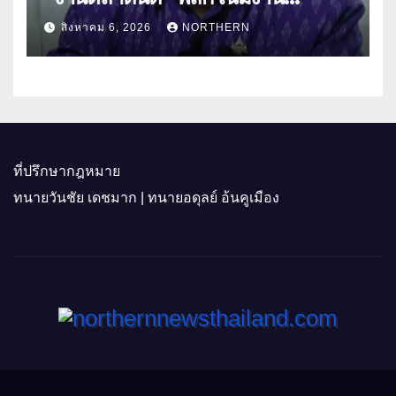
“เกษตรรุ่งเรืองเมืองสองแคว 69” มุ่ง
สิงหาคม 6, 2026
NORTHERN
ประโยชน์เกษตรกร ดึงนวัตกรรม-จับ
คู่ธุรกิจดันสินค้าเกษตรสู่สากล (คลิป)
ที่ปรึกษากฎหมาย
ทนายวันชัย เดชมาก | ทนายอดุลย์ อ้นคูเมือง