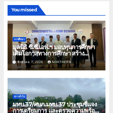
You missed
การศึกษา
มูลนิธิ ซี.ซี.เอฟ.ฯ มอบทุนการศึกษา
เติมโอกาสทางการศึกษา สร้าง
อนาคตที่มั่นคงให้เด็กและเยาวชน
สิงหาคม 7, 2026
NORTHERN
ด้อยโอกาส
ข่าวทั่วไป
มทบ.37/ศบภ.มทบ.37 ประชุมชี้แจง
การเตรียมการ และตรวจความพร้อม