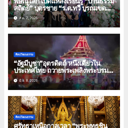
พิษณุโลก เปิดแหล่งเรียนรู้ “บ้านธรรม
สถิตย์” บุตรชาย “ร.ต.ทวี บูรณเขต
ต์”ศิลปินแห่งชาติ(คลิป)
ส.ค. 2, 2026
ศิลปวัฒนธรรม
“อัฐมีบูชา”อุตรดิตถ์ หนึ่งเดียวใน
ประเทศไทย ถวายพระเพลิงพระบรม
ศพ”พระสัมมาสัมพุทธเจ้า”
มิ.ย. 8, 2026
ศิลปวัฒนธรรม
ศรัทธาเหนือกาลเวลา “พระพุทธชิน