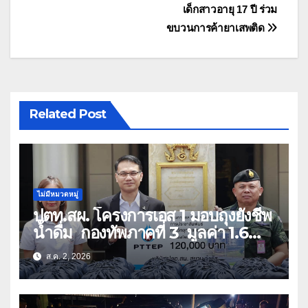
เด็กสาวอายุ 17 ปี ร่วม
ขบวนการค้ายาเสพติด
Related Post
ไม่มีหมวดหมู่
ปตท.สผ. โครงการเอส 1 มอบถุงยังชีพ
น้ำดื่ม กองทัพภาคที่ 3 มูลค่า 1.6
ล้านบาท
ส.ค. 2, 2026