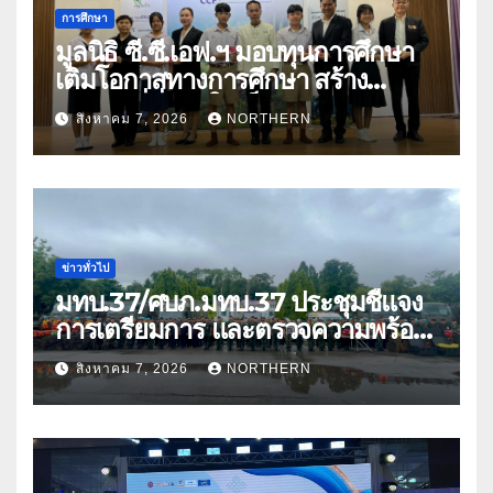
การศึกษา
มูลนิธิ ซี.ซี.เอฟ.ฯ มอบทุนการศึกษา
เติมโอกาสทางการศึกษา สร้าง
อนาคตที่มั่นคงให้เด็กและเยาวชน
สิงหาคม 7, 2026
NORTHERN
ด้อยโอกาส
ข่าวทั่วไป
มทบ.37/ศบภ.มทบ.37 ประชุมชี้แจง
การเตรียมการ และตรวจความพร้อม
ด้านการบรรเทาสาธารณภัย
สิงหาคม 7, 2026
NORTHERN