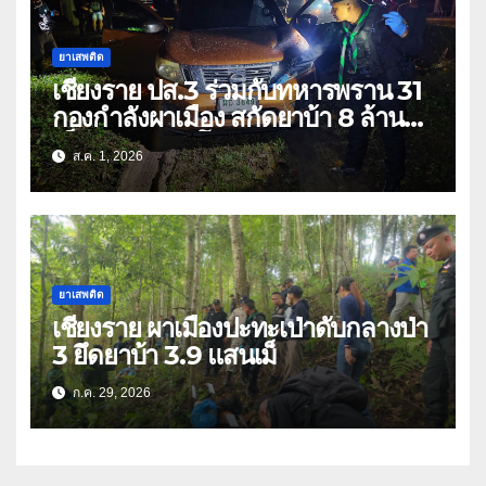
ยาเสพติด
เชียงราย ปส.3 ร่วมกับทหารพราน 31
กองกำลังผาเมือง สกัดยาบ้า 8 ล้าน
เม็ด เครือข่าย โล่ง แซ่ลี
ส.ค. 1, 2026
ยาเสพติด
เชียงราย ผาเมืองปะทะเป่าดับกลางป่า
3 ยึดยาบ้า 3.9 แสนเม็
ก.ค. 29, 2026