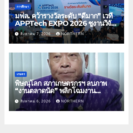
การศึกษา
มฟล. คว้ารางวัลระดับ “ดีมาก” เวที
APPTech EXPO 2026 ชูงานวิจัย
สมุนไพร ขับเคลื่อนนวัตกรรมสู่เชิง
สิงหาคม 7, 2026
NORTHERN
พาณิชย์
เกษตร
พิษณุโลก สภาเกษตรกรฯ ลบภาพ
“งานตลาดนัด” พลิกโฉมงาน
“เกษตรรุ่งเรืองเมืองสองแคว 69” มุ่ง
สิงหาคม 6, 2026
NORTHERN
ประโยชน์เกษตรกร ดึงนวัตกรรม-จับ
คู่ธุรกิจดันสินค้าเกษตรสู่สากล (คลิป)