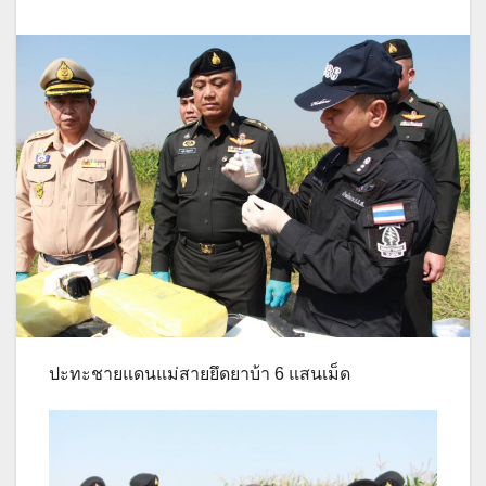
ปะทะชายแดนแม่สายยึดยาบ้า 6 แสนเม็ด