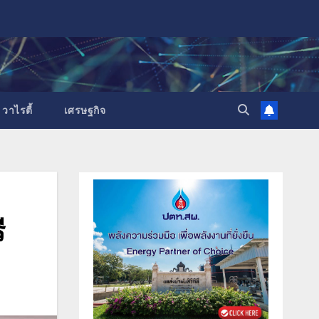
วาไรตี้
เศรษฐกิจ
ี