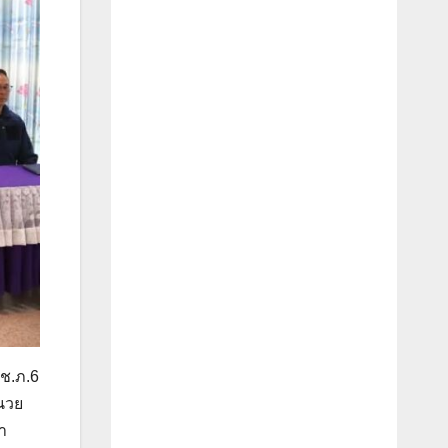
บช.ภ.6
นวย
า