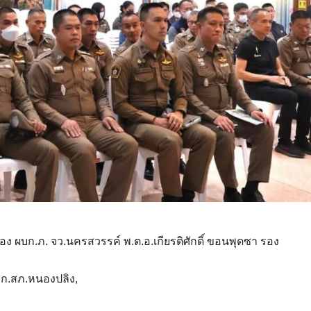
ง ผบก.ภ. จว.นครสวรรค์ พ.ต.อ.เกียรติศักดิ์ ขอนพุดซา รอง
ผกก.สภ.หนองปลิง,