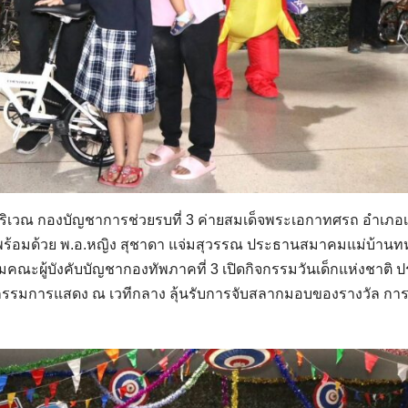
 บริเวณ กองบัญชาการช่วยรบที่ 3 ค่ายสมเด็จพระเอกาทศรถ อำเภอเ
รณพร้อมด้วย พ.อ.หญิง สุชาดา แจ่มสุวรรณ ประธานสมาคมแม่บ้าน
มคณะผู้บังคับบัญชากองทัพภาคที่ 3 เปิดกิจกรรมวันเด็กแห่งชาติ 
กิจกรรมการแสดง ณ เวทีกลาง ลุ้นรับการจับสลากมอบของรางวัล การ