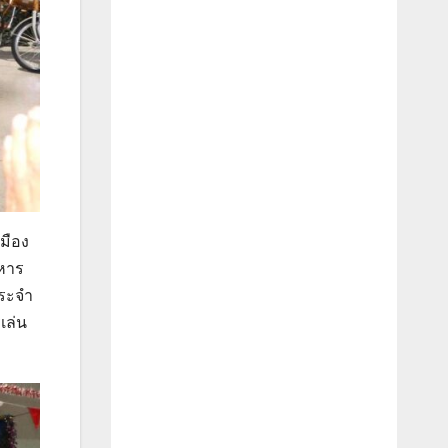
มือง
ทหาร
ประจำ
เล่น