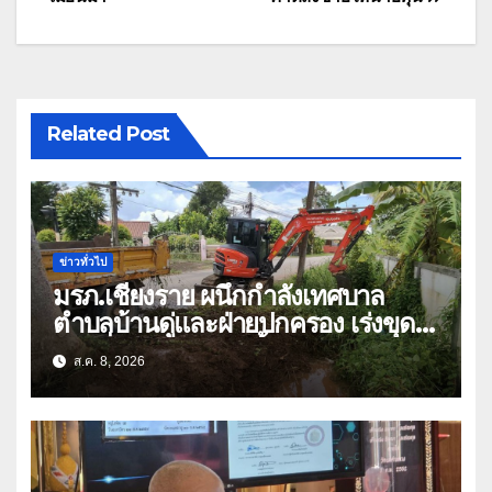
Related Post
ข่าวทั่วไป
มรภ.เชียงราย ผนึกกำลังเทศบาล
ตำบลบ้านดู่และฝ่ายปกครอง เร่งขุด
ลอกสิ่งกีดขวางทางน้ำ ป้องกันและลด
ส.ค. 8, 2026
ปัญหาน้ำท่วม