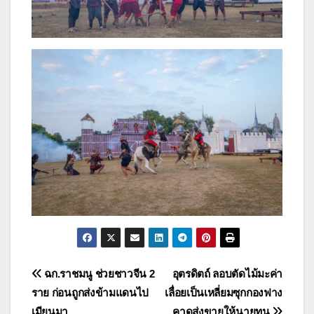
แนะแนว
ฉก.ราชมนู ช่วยชาวจีน 2
อุตรดิตถ์ ลอบตัดไม้มะค่า
ราย ก่อนถูกส่งข้ามแดนไป
เลื่อยเป็นเหลี่ยมซุกกองฟาง
เรื่อง
เมียนมา
คาดส่งขายให้นายทุน