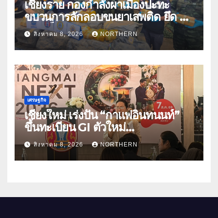
เชียงราย กองกำลังผาเมืองปะทะ
ขบวนการลักลอบขนยาเสพติด ยึด 2
ล้านเม็ด
สิงหาคม 8, 2026
NORTHERN
เศรษฐกิจ
เชียงใหม่ เร่งปั้น “กาแฟอินทนนท์”
ขึ้นทะเบียน GI ตัวใหม่
“CHIANGMAI GI NEXT 2026”
สิงหาคม 8, 2026
NORTHERN
ติดอาวุธผู้ประกอบการ 100 ราย ดัน
สินค้าอัตลักษณ์สู่ตลาดพรีเมียม