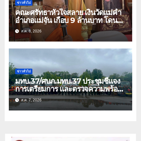
ข่าวทั่วไป
คณะศรัทธาหัวใจสลาย เงินวัดแม่คำ
อำเภอแม่จัน เกือบ 9 ล้านบาท โดน
แก๊งคอลเซ็นเตอร์หลอกให้โอนข้ามปีก
ส.ค. 8, 2026
ว่า 66 บัญชี
ข่าวทั่วไป
มทบ.37/ศบภ.มทบ.37 ประชุมชี้แจง
การเตรียมการ และตรวจความพร้อม
ด้านการบรรเทาสาธารณภัย
ส.ค. 7, 2026