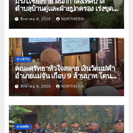
มรภ.เชียงราย ผนึกกำลังเทศบาล
ตำบลบ้านดู่และฝ่ายปกครอง เร่งขุด
ลอกสิ่งกีดขวางทางน้ำ ป้องกันและลด
สิงหาคม 8, 2026
NORTHERN
ปัญหาน้ำท่วม
ข่าวทั่วไป
คณะศรัทธาหัวใจสลาย เงินวัดแม่คำ
อำเภอแม่จัน เกือบ 9 ล้านบาท โดน
แก๊งคอลเซ็นเตอร์หลอกให้โอนข้าม
สิงหาคม 8, 2026
NORTHERN
ปีกว่า 66 บัญชี
ยาเสพติด