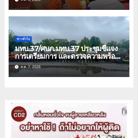
ว่า 66 บัญชี
ข่าวทั่วไป
มทบ.37/ศบภ.มทบ.37 ประชุมชี้แจง
การเตรียมการ และตรวจความพร้อม
ด้านการบรรเทาสาธารณภัย
ส.ค. 7, 2026