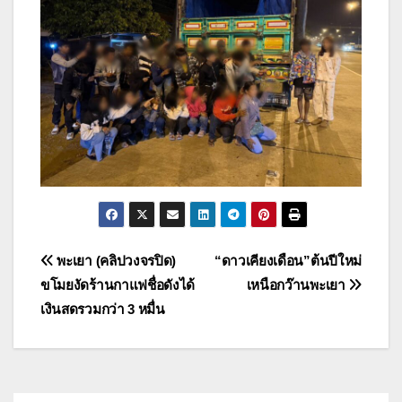
แนะแนว
พะเยา (คลิปวงจรปิด)
“ดาวเคียงเดือน”ต้นปีใหม่
ขโมยงัดร้านกาแฟชื่อดังได้
เหนือกว๊านพะเยา
เรื่อง
เงินสดรวมกว่า 3 หมื่น