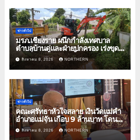
ท่ามกลางความท้าทายโลก
ข่าวทั่วไป
มรภ.เชียงราย ผนึกกำลังเทศบาล
ตำบลบ้านดู่และฝ่ายปกครอง เร่งขุด
ลอกสิ่งกีดขวางทางน้ำ ป้องกันและลด
สิงหาคม 8, 2026
NORTHERN
ปัญหาน้ำท่วม
ข่าวทั่วไป
คณะศรัทธาหัวใจสลาย เงินวัดแม่คำ
อำเภอแม่จัน เกือบ 9 ล้านบาท โดน
แก๊งคอลเซ็นเตอร์หลอกให้โอนข้าม
สิงหาคม 8, 2026
NORTHERN
ปีกว่า 66 บัญชี