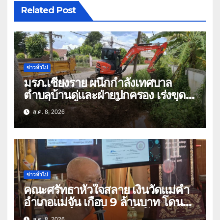
Related Post
ข่าวทั่วไป
มรภ.เชียงราย ผนึกกำลังเทศบาล
ตำบลบ้านดู่และฝ่ายปกครอง เร่งขุด
ลอกสิ่งกีดขวางทางน้ำ ป้องกันและลด
ส.ค. 8, 2026
ปัญหาน้ำท่วม
ข่าวทั่วไป
คณะศรัทธาหัวใจสลาย เงินวัดแม่คำ
อำเภอแม่จัน เกือบ 9 ล้านบาท โดน
แก๊งคอลเซ็นเตอร์หลอกให้โอนข้ามปีก
ส.ค. 8, 2026