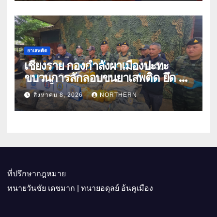
ยาเสพติด
เชียงราย กองกำลังผาเมืองปะทะ
ขบวนการลักลอบขนยาเสพติด ยึด 2
ล้านเม็ด
สิงหาคม 8, 2026
NORTHERN
ที่ปรึกษากฎหมาย
ทนายวันชัย เดชมาก | ทนายอดุลย์ อ้นคูเมือง