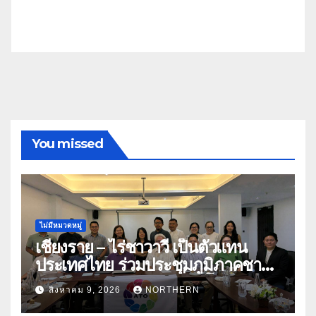
You missed
ไม่มีหมวดหมู่
เชียงราย – ไร่ชาวาวี เป็นตัวแทน
ประเทศไทย ร่วมประชุมภูมิภาคชา
อาเซียน ATO 2026 ที่อินโดนีเซีย
สิงหาคม 9, 2026
NORTHERN
หารืออนาคตอุตสาหกรรมชา