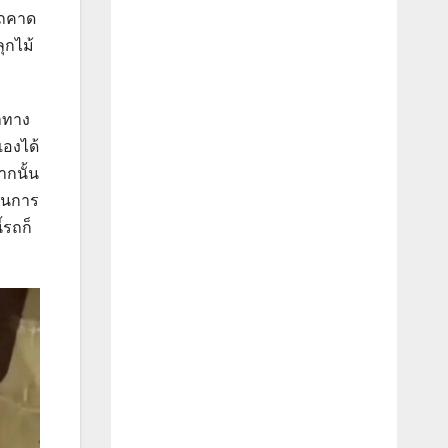
อรถคาด
ุกไม้
ลาทาง
เองได้
ากนั้น
ป็นการ
้รถก็