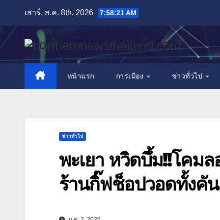
Skip
เสาร์. ส.ค. 8th, 2026
7:58:23 AM
to
content
หน้าแรก
การเมือง
ข่าวทั่วไป
ข่าวทั่วไป
พะเยา หวิดบึ้ม!!โคมล
ร้านกิ๊ฟช็อปวอดทั้งคัน
ม.ค. 2, 2025