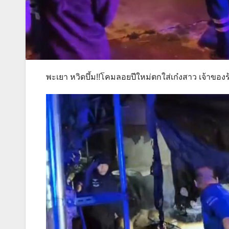
พะเยา หวิดบึ้ม!!โคมลอยปีใหม่ตกใส่เก๋งสาว เจ้าของร