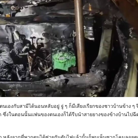
ตนเองกับสามีได้นอนหลับอยู่ จู่ ๆ ก็มีเสียงเรียกของชาวบ้านข้าง ๆ จ
ัก ซึ่งในตอนนั้นแฟนของตนเองก็ได้รีบนำสายยางของข้างบ้านไปฉี
ผยว่า หลังจากที่พวกตนได้ช่วยกันดับไฟแล้วนั้นก็พบเห็นซากโคมลอยตก