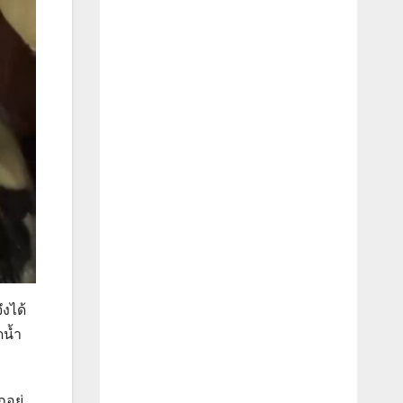
ึงได้
ดน้ำ
อยู่