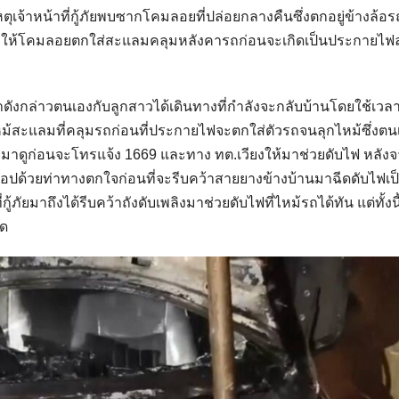
เหตุเจ้าหน้าที่กู้ภัยพบซากโคมลอยที่ปล่อยกลางคืนซึ่งตกอยู่ข้างล้
ทำให้โคมลอยตกใส่สะแลมคลุมหลังคารถก่อนจะเกิดเป็นประกายไฟล
ลาดังกล่าวตนเองกับลูกสาวได้เดินทางที่กำลังจะกลับบ้านโดยใช้เว
ลุกไหม้สะแลมที่คลุมรถก่อนที่ประกายไฟจะตกใส่ตัวรถจนลุกไหม้ซึ่งตน
อกมาดูก่อนจะโทรแจ้ง 1669 และทาง ทต.เวียงให้มาช่วยดับไฟ หลังจ
อปด้วยท่าทางตกใจก่อนที่จะรีบคว้าสายยางข้างบ้านมาฉีดดับไฟเ
ู้ภัยมาถึงได้รีบคว้าถังดับเพลิงมาช่วยดับไฟที่ไหม้รถได้ทัน แต่ทั้งนี
ัด