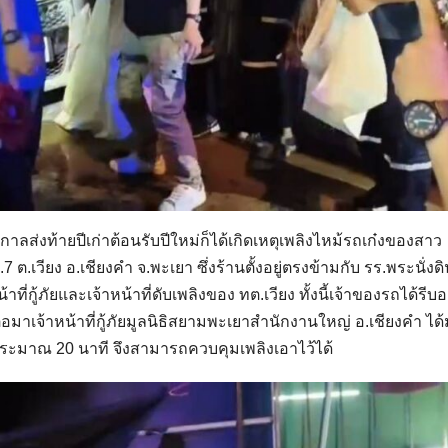
าลส่งท้ายปีเก่าต้อนรับปีใหม่ก็ได้เกิดเหตุเพลิงไหม้รถเก๋งของสาว
.7 ต.เวียง อ.เชียงคำ จ.พะเยา ซึ่งร้านตั้งอยู่ตรงข้ามกับ รร.พระนั่งด
น้าที่กู้ภัยและเจ้าหน้าที่ดับเพลิงของ ทต.เวียง ทั้งนี้เจ้าของรถได้รี
มาเจ้าหน้าที่กู้ภัยมูลนิธิสยามพะเยาสำนักงานใหญ่ อ.เชียงคำ ได้
าประมาณ 20 นาที จึงสามารถควบคุมเพลิงเอาไว้ได้