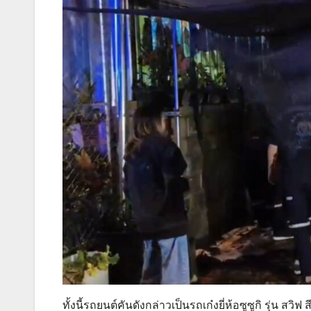
ทั้งนี้รถยนต์คันดังกล่าวเป็นรถเก๋งยี่ห้อซูซูกิ รุ่น 