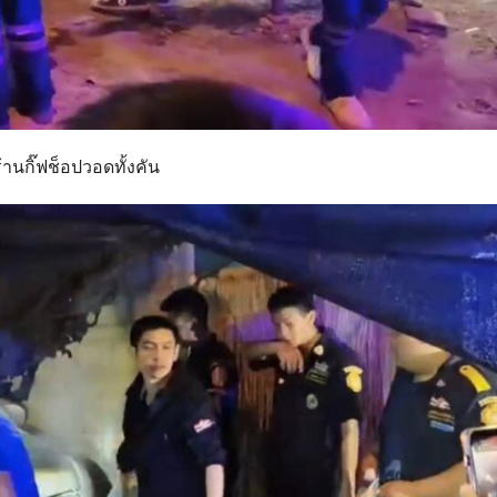
้านกิ๊ฟช็อปวอดทั้งคัน