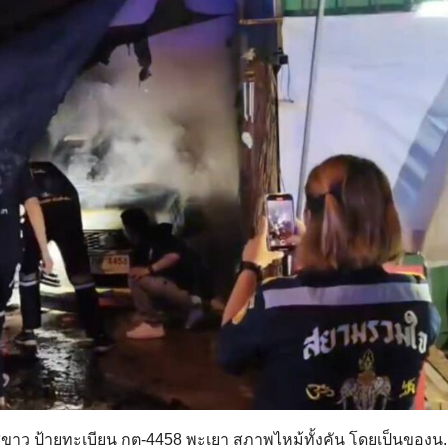
สวิฟ สีขาว ป้ายทะเบียน กต-4458 พะเยา สภาพไหม้ทั้งคัน โดยเป็นของน.