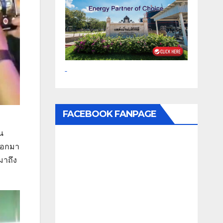
FACEBOOK FANPAGE
ิน
บออกมา
มาถึง