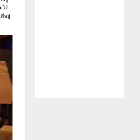
่ได้
่อยู่