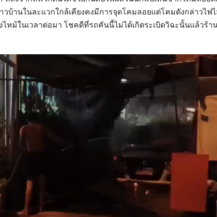
ม่ชาวบ้านในละแวกใกล้เคียงคงมีการจุดโคมลอยแต่โคมดังกล่าวไฟไม
้ในเวลาต่อมา โชคดีที่รถคันนี้ไม่ได้เกิดระเบิดวิฉะนั้นแล้วร้านที