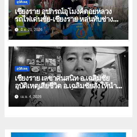
อุบัติเหตุ
เชียงราย อุปกรณ์อุโมงค์ดอยหลวง
รถไฟเด่นชัย-เชียงราย หล่นทับช่าง
เสียชีวิต 2 ราย สาหัส 2
มิ.ย. 21, 2026
อุบัติเหตุ
เชียงราย เลขาคนสนิท อ.เฉลิมชัย
อุบัติเหตุเสียชีวิต อ.เฉลิมชัยสั่งให้นำ
ร่างเผาที่วัดร่องขุ่นเป็นศพแรก
เม.ย. 4, 2026