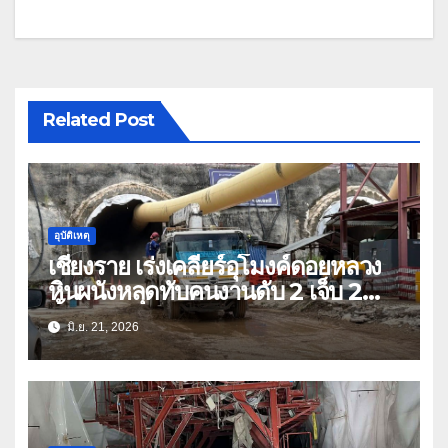
Related Post
อุบัติเหตุ
เชียงราย เร่งเคลียร์อุโมงค์ดอยหลวง
หินผนังหลุดทับคนงานดับ 2 เจ็บ 2
ทั้งหมดล้วนคนกาญจนบุรี-เมียนมา
มิ.ย. 21, 2026