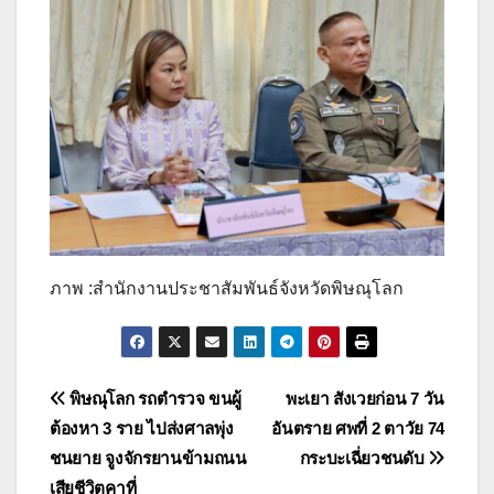
ภาพ :สำนักงานประชาสัมพันธ์จังหวัดพิษณุโลก
แนะแนว
พิษณุโลก รถตำรวจ ขนผู้
พะเยา สังเวยก่อน 7 วัน
ต้องหา 3 ราย ไปส่งศาลพุ่ง
อันตราย ศพที่ 2 ตาวัย 74
เรื่อง
ชนยาย จูงจักรยานข้ามถนน
กระบะเฉี่ยวชนดับ
เสียชีวิตคาที่