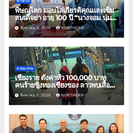
ข่าวทั่วไป
พิษณุโลก มอบโล่เกียรติคุณและเข็ม
สมเด็จย่า อายุ 100 ปี “นางจอม นุ่ม
เนตร” ตำบลบ้านกร่าง อำเภอเมือง
สิงหาคม 5, 2026
NORTHERN
อาชญากรรม
เชียงราย ตั้งค่าหัว 100,000 บาท
คนร้ายชิงทองเชียงของ ลาวพบเสื้อผ้า
คนร้ายตั้งจุดตรวจตามเส้นทาง
สิงหาคม 5, 2026
NORTHERN