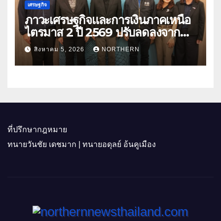
เศรษฐกิจ
ภาวะเศรษฐกิจและการเงินภาคเหนือ
ไตรมาส 2 ปี 2569 ปรับลดลงจาก
ราคาพลังงาน ค่าครองชีพ
สิงหาคม 5, 2026
NORTHERN
ที่ปรึกษากฎหมาย
ทนายวันชัย เดชมาก | ทนายอดุลย์ อ้นคูเมือง