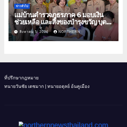
ข่าวทั่วไป
แม่บ้านตำรวจภูธรภาค 6 มอบเงิน
ช่วยเหลือ และสิ่งของบำรุงขวัญ บุตร-
ธิดา ข้าราชการตำรวจจังหวัด
สิงหาคม 5, 2026
NORTHERN
อุทัยธานี
ที่ปรึกษากฎหมาย
ทนายวันชัย เดชมาก | ทนายอดุลย์ อ้นคูเมือง