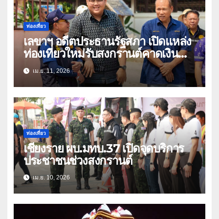
ท่องเที่ยว
เลขาฯ อดีตประธานรัฐสภา เปิดแหล่ง
ท่องเที่ยวใหม่รับสงกรานต์คาดเงิน
สะพัดหลายล้าน
เม.ย. 11, 2026
ท่องเที่ยว
เชียงราย ผบ.มทบ.37 เปิดจุดบริการ
ประชาชนช่วงสงกรานต์
เม.ย. 10, 2026