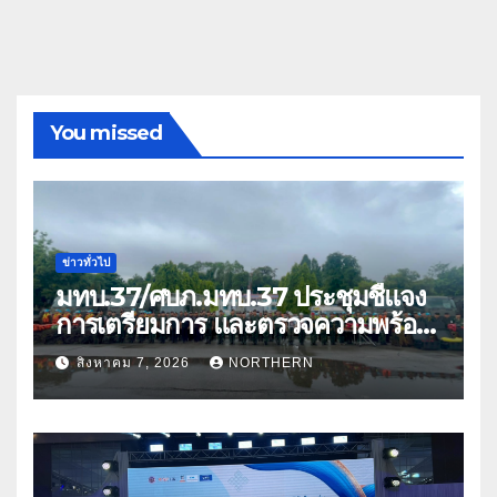
You missed
ข่าวทั่วไป
มทบ.37/ศบภ.มทบ.37 ประชุมชี้แจง
การเตรียมการ และตรวจความพร้อม
ด้านการบรรเทาสาธารณภัย
สิงหาคม 7, 2026
NORTHERN