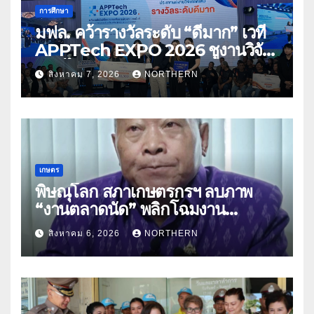
การศึกษา
มฟล. คว้ารางวัลระดับ “ดีมาก” เวที
APPTech EXPO 2026 ชูงานวิจัย
สมุนไพร ขับเคลื่อนนวัตกรรมสู่เชิง
สิงหาคม 7, 2026
NORTHERN
พาณิชย์
เกษตร
พิษณุโลก สภาเกษตรกรฯ ลบภาพ
“งานตลาดนัด” พลิกโฉมงาน
“เกษตรรุ่งเรืองเมืองสองแคว 69” มุ่ง
สิงหาคม 6, 2026
NORTHERN
ประโยชน์เกษตรกร ดึงนวัตกรรม-จับ
คู่ธุรกิจดันสินค้าเกษตรสู่สากล (คลิป)