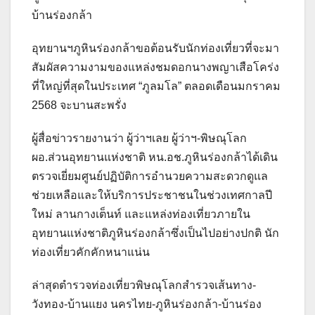
บ้านร่องกล้า
อุทยานฯภูหินร่องกล้าขอต้อนรับนักท่องเที่ยวที่จะมา
สัมผัสความงามของแหล่งชมดอกนางพญาเสือโคร่ง
ที่ใหญ่ที่สุดในประเทศ “ภูลมโล” ตลอดเดือนมกราคม
2568 จะบานสะพรั่ง
ผู้สื่อข่าวรายงานว่า ผู้ว่าฯเลย ผู้ว่าฯ-พิษณุโลก
ผอ.ส่วนอุทยานแห่งชาติ หน.อช.ภูหินร่องกล้าได้เดิน
ตรวจเยี่ยมศูนย์ปฏิบัติการอำนวยความสะดวกดูแล
ช่วยเหลือและให้บริการประชาชนในช่วงเทศกาลปี
ใหม่ ลานกางเต็นท์ และแหล่งท่องเที่ยวภายใน
อุทยานแห่งชาติภูหินร่องกล้าซึ่งเป็นไปอย่างปกติ นัก
ท่องเที่ยวคักคักหนาแน่น
ล่าสุดตำรวจท่องเที่ยวพิษณุโลกสำรวจเส้นทาง-
วังทอง-บ้านแยง นครไทย-ภูหินร่องกล้า-บ้านร่อง