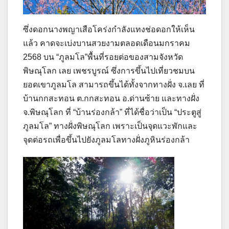
ซึ่งดอกนางพญาเสือโคร่งกำลังแทงช่อดอกให้เห็น
แล้ว คาดจะเบ่งบานสวยงามตลอดเดือนมกราคม
2568 บน “ภูลมโล”พื้นที่รอยต่อของสามจังหวัด
พิษณุโลก เลย เพชรบูรณ์ ซึ่งการขึ้นไปเที่ยวชมบน
ยอดเขาภูลมโล สามารถขึ้นได้ทั้งจากทางฝั่ง จ.เลย ที่
บ้านกกสะทอน ต.กกสะทอน อ.ด่านซ้าย และทางฝั่ง
จ.พิษณุโลก ที่ “บ้านร่องกล้า” ที่ได้ชื่อว่าเป็น “ประตูสู่
ภูลมโล” ทางฝั่งพิษณุโลก เพราะเป็นจุดแวะพักและ
จุดต่อรถเพื่อขึ้นไปยังภูลมโลทางฝั่งภูหินร่องกล้า