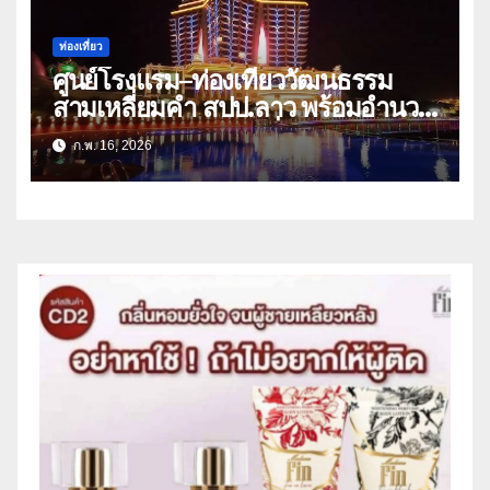
ท่องเที่ยว
ศูนย์โรงแรม–ท่องเที่ยววัฒนธรรม
สามเหลี่ยมคำ สปป.ลาว พร้อมอำนวย
ความสะดวกนักท่องเที่ยวช่วงเทศกาล
ก.พ. 16, 2026
ตรุษจีน