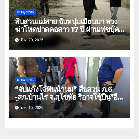
อาชญากรรม
สืบสวนแม่สาย จับหนุ่มเมียนมา ลวง
ฆ่าโหดปาดคอสาว 17 ปี ผ่านเฟซบุ๊คห
วังขมขืน
มี.ค. 29, 2026
อาชญากรรม
“จับแก๊งโจ๋ฟันน้ำนม” สืบสวน ภ.6
-สภ.บ้านไร่ จ.สุโขทัย ริอาจใช้ปืน”อี
โบ๊ะ”ปล้นทรัพย์ กระชากเอาเสื้อช็อป-
ม.ค. 15, 2026
เข็มขัดนักศึกษาวิทยาลัยเทคนิค
สุโขทัย