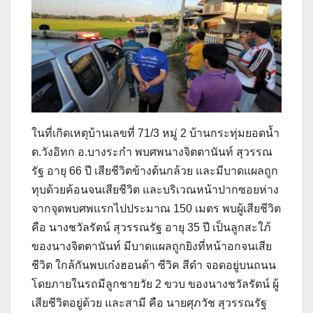
ในที่เกิดเหตุบ้านเลขที่ 71/3 หมู่ 2 บ้านกระทุ่มยอดน้ำ
ต.วังอิทก อ.บางระกำ พบศพนางจิตตานันท์ สุวรรณ
รัฐ อายุ 66 ปี เสียชีวิตข้างต้นกล้วย และมีบาดแผลถูก
ทุบด้วยค้อนจนเสียชีวิต และบริเวณหน้าปากซอยห่าง
จากจุดพบศพแรกไปประมาณ 150 เมตร พบผู้เสียชีวิต
คือ นางชวัลรัตน์ สุวรรณรัฐ อายุ 35 ปี เป็นลูกสะใภ้
ของนางจิตตานันท์ มีบาดแผลถูกยิงที่หน้าอกจนเสีย
ชีวิต ใกล้กันพบเก๋งฮอนด้า ซีวิค สีดำ จอดอยู่บนถนน
โดยภายในรถมีลูกชายวัย 2 ขวบ ของนางชวัลรัตน์ ผู้
เสียชีวิตอยู่ด้วย และสามี คือ นายศุภวัช สุวรรณรัฐ