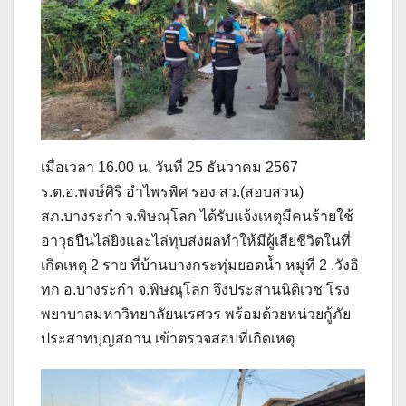
เมื่อเวลา 16.00 น. วันที่ 25 ธันวาคม 2567
ร.ต.อ.พงษ์ศิริ อำไพรพิศ รอง สว.(สอบสวน)
สภ.บางระกำ จ.พิษณุโลก ได้รับแจ้งเหตุมีคนร้ายใช้
อาวุธปืนไล่ยิงและไล่ทุบส่งผลทำให้มีผู้เสียชีวิตในที่
เกิดเหตุ 2 ราย ที่บ้านบางกระทุ่มยอดน้ำ หมู่ที่ 2 .วังอิ
ทก อ.บางระกำ จ.พิษณุโลก จึงประสานนิติเวช โรง
พยาบาลมหาวิทยาลัยนเรศวร พร้อมด้วยหน่วยกู้ภัย
ประสาทบุญสถาน เข้าตรวจสอบที่เกิดเหตุ