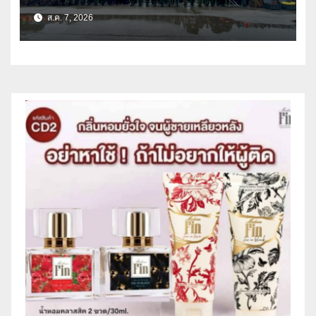
ด้านการบรรเทาสาธารณภัย
ส.ค. 7, 2026