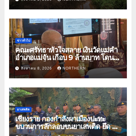
ปัญหาน้ำท่วม
ข่าวทั่วไป
คณะศรัทธาหัวใจสลาย เงินวัดแม่คำ
อำเภอแม่จัน เกือบ 9 ล้านบาท โดน
แก๊งคอลเซ็นเตอร์หลอกให้โอนข้าม
สิงหาคม 8, 2026
NORTHERN
ปีกว่า 66 บัญชี
ยาเสพติด
เชียงราย กองกำลังผาเมืองปะทะ
ขบวนการลักลอบขนยาเสพติด ยึด 2
ล้านเม็ด