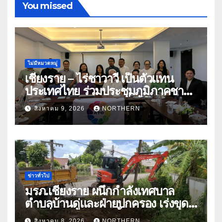
You missed
ไม่มีหมวดหมู่
เชียงราย – ไร่ชาวาวี เป็นตัวแทน
ประเทศไทย ร่วมประชุมภูมิภาคชา
อาเซียน ATO 2026 ที่อินโดนีเซีย
สิงหาคม 9, 2026
NORTHERN
หารืออนาคตอุตสาหกรรมชา
ท่ามกลางความท้าทายโลก
ข่าวทั่วไป
มรภ.เชียงราย ผนึกกำลังเทศบาล
ตำบลบ้านดู่และฝ่ายปกครอง เร่งขุด
ลอกสิ่งกีดขวางทางน้ำ ป้องกันและลด
สิงหาคม 8, 2026
NORTHERN