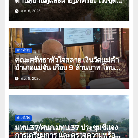
ตำบลบ้านดู่และฝ่ายปกครอง เร่งขุด
ลอกสิ่งกีดขวางทางน้ำ ป้องกันและลด
ส.ค. 8, 2026
ปัญหาน้ำท่วม
ข่าวทั่วไป
คณะศรัทธาหัวใจสลาย เงินวัดแม่คำ
อำเภอแม่จัน เกือบ 9 ล้านบาท โดน
แก๊งคอลเซ็นเตอร์หลอกให้โอนข้ามปีก
ส.ค. 8, 2026
ว่า 66 บัญชี
ข่าวทั่วไป
มทบ.37/ศบภ.มทบ.37 ประชุมชี้แจง
การเตรียมการ และตรวจความพร้อม