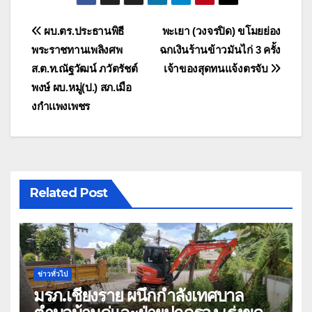
แนะแนว
ผบ.ตร.ประธานพิธี
พะเยา (วงจรปิด) ขโมยย่อง
พระราชทานเพลิงศพ
ฉกเงินร้านข้าวมันไก่ 3 ครั้ง
เรื่อง
ส.ต.ท.ณัฐวัฒน์ ภวัตรัชต์
เจ้าของสุดทนแจ้งตรจับ
พงษ์ ผบ.หมู่(ป.) สภ.เมือ
งกำเเพงเพชร
Related Post
ข่าวทั่วไป
มรภ.เชียงราย ผนึกกำลังเทศบาล