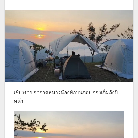
เชียงราย อากาศหนาวห้องพักบนดอย จองเต็มถึงปี
หน้า