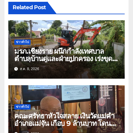
Related Post
ข่าวทั่วไป
มรภ.เชียงราย ผนึกกำลังเทศบาล
ตำบลบ้านดู่และฝ่ายปกครอง เร่งขุด
ลอกสิ่งกีดขวางทางน้ำ ป้องกันและลด
ส.ค. 8, 2026
ปัญหาน้ำท่วม
ข่าวทั่วไป
คณะศรัทธาหัวใจสลาย เงินวัดแม่คำ
อำเภอแม่จัน เกือบ 9 ล้านบาท โดน
แก๊งคอลเซ็นเตอร์หลอกให้โอนข้ามปีก