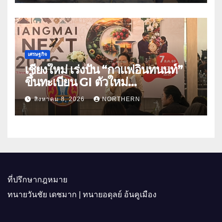
เศรษฐกิจ
เชียงใหม่ เร่งปั้น “กาแฟอินทนนท์”
ขึ้นทะเบียน GI ตัวใหม่
“CHIANGMAI GI NEXT 2026”
สิงหาคม 8, 2026
NORTHERN
ติดอาวุธผู้ประกอบการ 100 ราย ดัน
สินค้าอัตลักษณ์สู่ตลาดพรีเมียม
ที่ปรึกษากฎหมาย
ทนายวันชัย เดชมาก | ทนายอดุลย์ อ้นคูเมือง