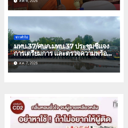
ส.ค. 8, 2026
ว่า 66 บัญชี
ข่าวทั่วไป
มทบ.37/ศบภ.มทบ.37 ประชุมชี้แจง
การเตรียมการ และตรวจความพร้อม
ด้านการบรรเทาสาธารณภัย
ส.ค. 7, 2026