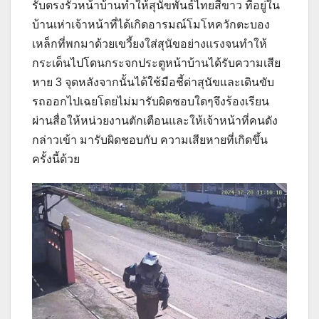
รับตรงรั้วหน้าบ้านทำให้สุนัขพันธ์ไทยสีขาว ที่อยู่ใน
บ้านเห่าเจ้าหน้าที่ได้เกิดอารมณ์โมโหควักตะบอง
เหล็กที่พกมาด้วยเขวี้ยงใส่สุนัขอย่างแรงจนทำให้
กระเด็นไปโดนกระจกประตูหน้าบ้านได้รับความเสีย
หาย 3 จุดหลังจากนั้นได้ใช้มือชี้ด่าสุนัขและเดินขับ
รถออกไปเฉยโดยไม่มารับผิดชอบใดๆจึงร้องเรียน
ผ่านสื่อให้หน่วยงานตักเตือนและให้เจ้าหน้าที่คนดัง
กล่าวเข้า มารับผิดชอบกับ ความเสียหายที่เกิดขึ้น
ครั้งนี้ด้วย