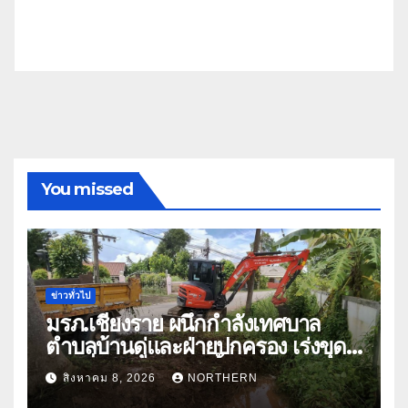
You missed
ข่าวทั่วไป
มรภ.เชียงราย ผนึกกำลังเทศบาล
ตำบลบ้านดู่และฝ่ายปกครอง เร่งขุด
ลอกสิ่งกีดขวางทางน้ำ ป้องกันและลด
สิงหาคม 8, 2026
NORTHERN
ปัญหาน้ำท่วม