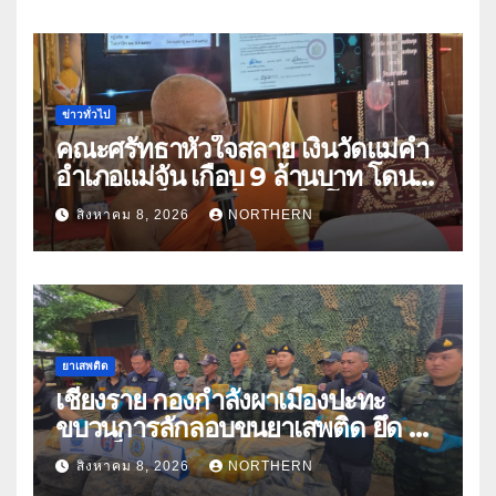
ข่าวทั่วไป
คณะศรัทธาหัวใจสลาย เงินวัดแม่คำ
อำเภอแม่จัน เกือบ 9 ล้านบาท โดน
แก๊งคอลเซ็นเตอร์หลอกให้โอนข้าม
สิงหาคม 8, 2026
NORTHERN
ปีกว่า 66 บัญชี
ยาเสพติด
เชียงราย กองกำลังผาเมืองปะทะ
ขบวนการลักลอบขนยาเสพติด ยึด 2
ล้านเม็ด
สิงหาคม 8, 2026
NORTHERN