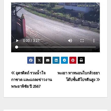
แนะแนว
อุตรดิตถ์ รวมน้ำใจ
พะเยา หาหนอนใบกล้วยยา
กาชาด และแถลงข่าวงาน
โด๊ปชั้นดีโปรตีนสูง
เรื่อง
พระยาพิชัย ปี 2567