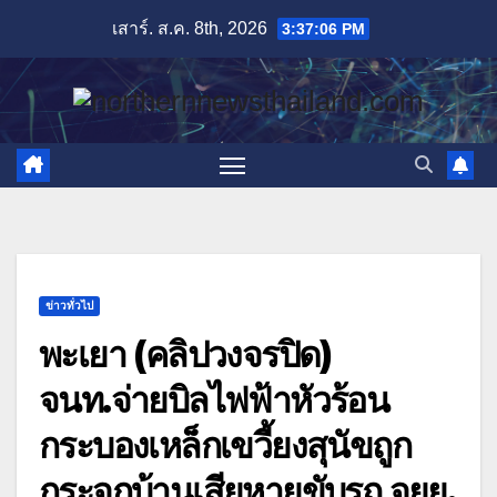
Skip
เสาร์. ส.ค. 8th, 2026
3:37:07 PM
to
content
ข่าวทั่วไป
พะเยา (คลิปวงจรปิด)
จนท.จ่ายบิลไฟฟ้าหัวร้อน
กระบองเหล็กเขวี้ยงสุนัขถูก
กระจกบ้านเสียหายขับรถ จยย.