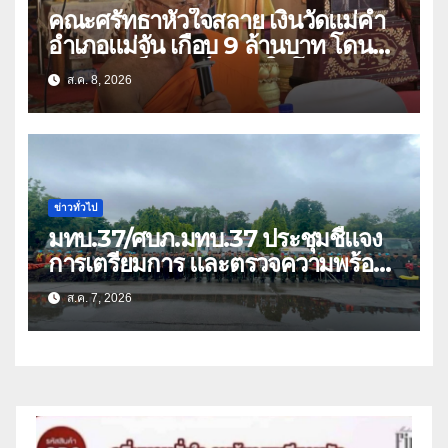
คณะศรัทธาหัวใจสลาย เงินวัดแม่คำ
อำเภอแม่จัน เกือบ 9 ล้านบาท โดน
แก๊งคอลเซ็นเตอร์หลอกให้โอนข้ามปีก
ส.ค. 8, 2026
ว่า 66 บัญชี
ข่าวทั่วไป
มทบ.37/ศบภ.มทบ.37 ประชุมชี้แจง
การเตรียมการ และตรวจความพร้อม
ด้านการบรรเทาสาธารณภัย
ส.ค. 7, 2026