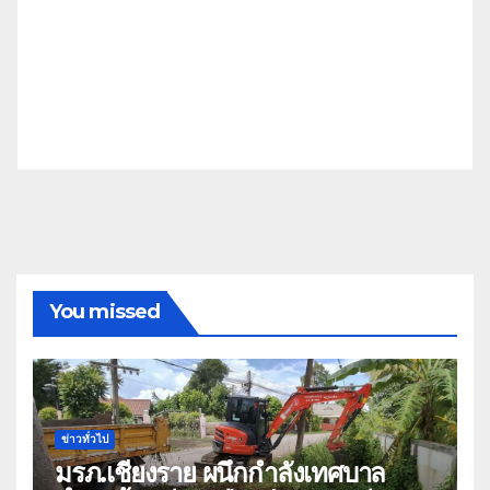
You missed
ข่าวทั่วไป
มรภ.เชียงราย ผนึกกำลังเทศบาล