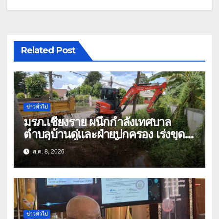
Related Post
ข่าวทั่วไป
มรภ.เชียงราย ผนึกกำลังเทศบาล
ตำบลบ้านดู่และฝ่ายปกครอง เร่งขุด
ลอกสิ่งกีดขวางทางน้ำ ป้องกันและลด
ส.ค. 8, 2026
ปัญหาน้ำท่วม
ข่าวทั่วไป