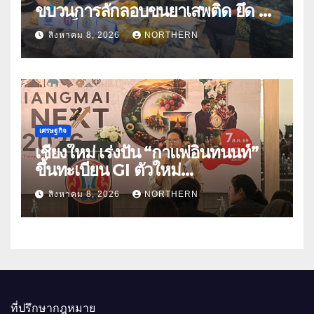
ขบวนการลักลอบขนยาเสพติด ยึด 2
ล้านเม็ด
สิงหาคม 8, 2026
NORTHERN
เศรษฐกิจ
เชียงใหม่ เร่งปั้น “กาแฟอินทนนท์”
ขึ้นทะเบียน GI ตัวใหม่
“CHIANGMAI GI NEXT 2026”
สิงหาคม 8, 2026
NORTHERN
ติดอาวุธผู้ประกอบการ 100 ราย ดัน
สินค้าอัตลักษณ์สู่ตลาดพรีเมียม
ที่ปรึกษากฎหมาย