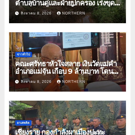
ตำบลบ้านดู่และฝ่ายปกครอง เร่งขุด
ลอกสิ่งกีดขวางทางน้ำ ป้องกันและลด
สิงหาคม 8, 2026
NORTHERN
ปัญหาน้ำท่วม
ข่าวทั่วไป
คณะศรัทธาหัวใจสลาย เงินวัดแม่คำ
อำเภอแม่จัน เกือบ 9 ล้านบาท โดน
แก๊งคอลเซ็นเตอร์หลอกให้โอนข้าม
สิงหาคม 8, 2026
NORTHERN
ปีกว่า 66 บัญชี
ยาเสพติด
เชียงราย กองกำลังผาเมืองปะทะ