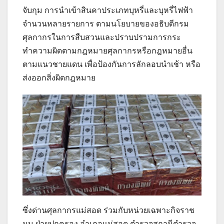
จับกุม การนำเข้าสินคาประเภทบุหรี่และบุหรี่ไฟฟ้า
จำนวนหลายรายการ ตามนโยบายของอธิบดีกรม
ศุลกากรในการสืบสวนและปราบปรามการกระ
ทำความผิดตามกฎหมายศุลกากรหรือกฎหมายอื่น
ตามแนวชายแดน เพื่อป้องกันการลักลอบนำเช้า หรือ
ส่งออกสิ่งผิดกฎหมาย
ซึ่งด่านศุลกากรแม่สอด ร่วมกับหน่วยเฉพาะกิจราช
มนู ฝ่ายปกครอง อำเภอแม่สอด ตำรวจสถานีตำรวจ