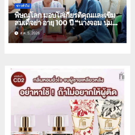
ข่าวทั่วไป
พิษณุโลก มอบโล่เกียรติคุณและเข็ม
สมเด็จย่า อายุ 100 ปี “นางจอม นุ่ม
เนตร” ตำบลบ้านกร่าง อำเภอเมือง
ส.ค. 5, 2026