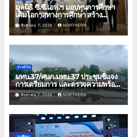
มูลนิธิ ซี.ซี.เอฟ.ฯ มอบทุนการศึกษา
เติมโอกาสทางการศึกษา สร้าง
อนาคตที่มั่นคงให้เด็กและเยาวชน
สิงหาคม 7, 2026
NORTHERN
ด้อยโอกาส
ข่าวทั่วไป
มทบ.37/ศบภ.มทบ.37 ประชุมชี้แจง
การเตรียมการ และตรวจความพร้อม
ด้านการบรรเทาสาธารณภัย
สิงหาคม 7, 2026
NORTHERN
การศึกษา