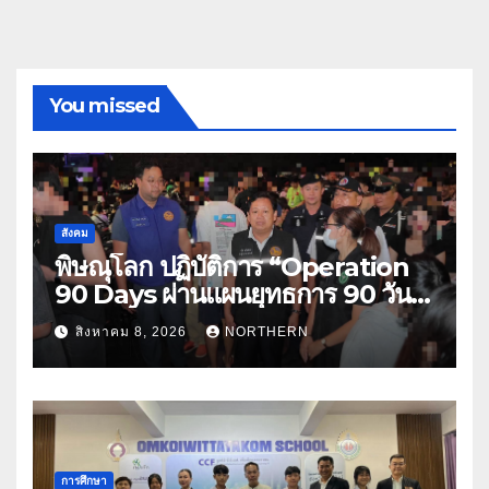
You missed
สังคม
พิษณุโลก ปฏิบัติการ “Operation
90 Days ผ่านแผนยุทธการ 90 วัน
พิชิตยาเสพติด” ปราบปรามกวาดล้าง
สิงหาคม 8, 2026
NORTHERN
ยาเสพติดสถานบันเทิง พบสารเสพติด
4 ราย
การศึกษา