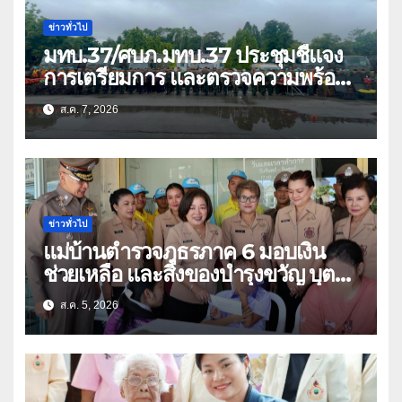
ข่าวทั่วไป
มทบ.37/ศบภ.มทบ.37 ประชุมชี้แจง
การเตรียมการ และตรวจความพร้อม
ด้านการบรรเทาสาธารณภัย
ส.ค. 7, 2026
ข่าวทั่วไป
แม่บ้านตำรวจภูธรภาค 6 มอบเงิน
ช่วยเหลือ และสิ่งของบำรุงขวัญ บุตร-
ธิดา ข้าราชการตำรวจจังหวัด
ส.ค. 5, 2026
อุทัยธานี