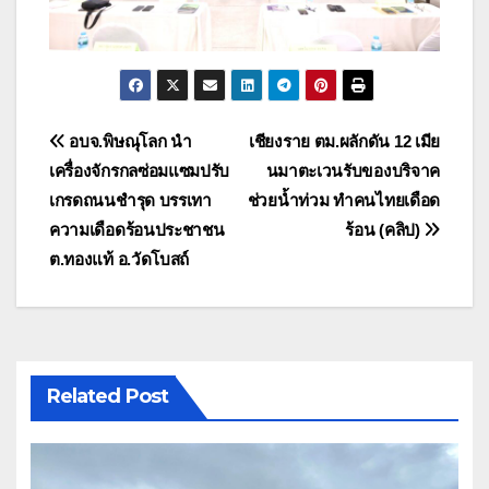
แนะแนว
อบจ.พิษณุโลก นำ
เชียงราย ตม.ผลักดัน 12 เมีย
เครื่องจักรกลซ่อมแซมปรับ
นมาตะเวนรับของบริจาค
เรื่อง
เกรดถนนชำรุด บรรเทา
ช่วยน้ำท่วม ทำคนไทยเดือด
ความเดือดร้อนประชาชน
ร้อน (คลิป)
ต.ทองแท้ อ.วัดโบสถ์
Related Post