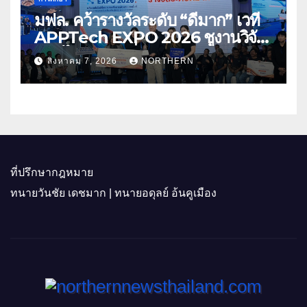
มฟล. คว้ารางวัลระดับ “ดีมาก” เวที
APPTech EXPO 2026 ชูงานวิจัย
สมุนไพร ขับเคลื่อนนวัตกรรมสู่เชิง
สิงหาคม 7, 2026
NORTHERN
พาณิชย์
ที่ปรึกษากฎหมาย
ทนายวันชัย เดชมาก | ทนายอดุลย์ อ้นคูเมือง