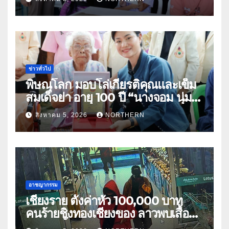
อุทัยธานี
ข่าวทั่วไป
พิษณุโลก มอบโล่เกียรติคุณและเข็ม
สมเด็จย่า อายุ 100 ปี “นางจอม นุ่ม
เนตร” ตำบลบ้านกร่าง อำเภอเมือง
สิงหาคม 5, 2026
NORTHERN
อาชญากรรม
เชียงราย ตั้งค่าหัว 100,000 บาท
คนร้ายชิงทองเชียงของ ลาวพบเสื้อผ้า
คนร้ายตั้งจุดตรวจตามเส้นทาง