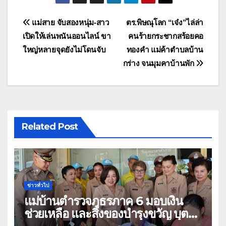
แนะแนว
แม่สาย จับสองหนุ่ม-สาว
ตร.พิษณุโลก “เจ๋ง”ไล่ล่า
เปิดให้เล่นพนันออนไลน์ ขา
คนร้ายกระชากสร้อยคอ
เรื่อง
ใหญ่หลายจุดยังไม่โดนจับ
ทองคำ แม่ค้าตำบลบ้าน
กร่าง จนมุมคาบ้านพัก
Related Post
ข่าวทั่วไป
แม่บ้านตำรวจภูธรภาค 6 มอบเงิน
ช่วยเหลือ และสิ่งของบำรุงขวัญ บุตร-