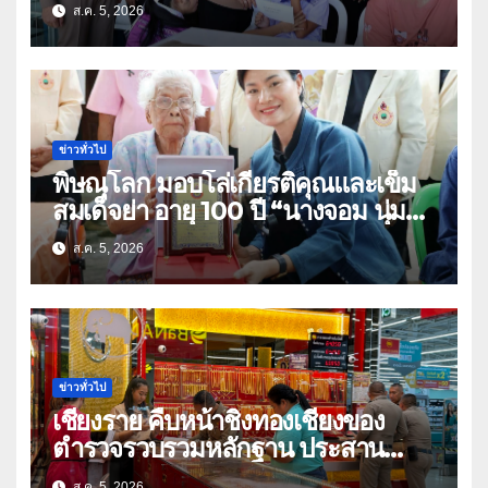
ธิดา ข้าราชการตำรวจจังหวัด
ส.ค. 5, 2026
อุทัยธานี
ข่าวทั่วไป
พิษณุโลก มอบโล่เกียรติคุณและเข็ม
สมเด็จย่า อายุ 100 ปี “นางจอม นุ่ม
เนตร” ตำบลบ้านกร่าง อำเภอเมือง
ส.ค. 5, 2026
ข่าวทั่วไป
เชียงราย คืบหน้าชิงทองเชียงของ
ตำรวจรวบรวมหลักฐาน ประสาน
สปป.ลาว ติดตามจับกุม
ส.ค. 5, 2026