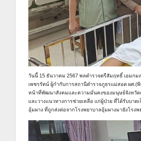
วันนี้ 15 ธันวาคม 2567 พลตำรวจตรีสัมฤทธิ์ เอมกม
เพชรรัตน์ ผู้กำกับการสถานีตำรวจภูธรแม่สอด ผศ.(พ
หน้าที่พัฒนาสังคมและความมั่นคงของมนุษย์จังหวัดต
และวางแนวทางการช่วยเหลือ แก่ผู้ป่วย ที่ได้รับบา
อุ้มผาง ที่ถูกส่งต่อจากโรงพยาบาลอุ้มผางมายังโร