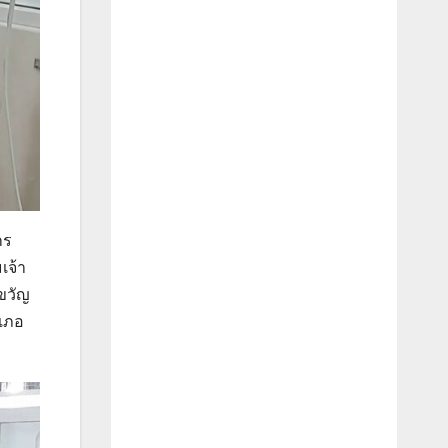
กร
เจ้า
ขวัญ
ำเภอ