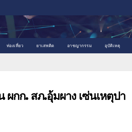
ท่องเที่ยว
ยาเสพติด
อาชญากรรม
อุบัติเหตุ
วน ผกก. สภ.อุ้มผาง เซ่นเหตุปา