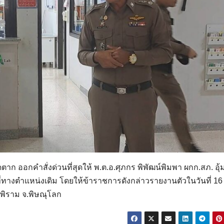
ตาก ออกคำสั่งด่วนที่สุดให้ พ.ต.อ.ศุภกร พิพัฒน์พิมพา ผกก.สภ. อุ
่ทางตำแหน่งเดิม โดยให้ข้าราชการดังกล่าวรายงานตัวในวันที่ 16
มพิราม จ.พิษณุโลก