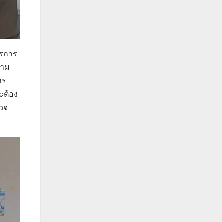
ตรการ
วาม
าร
จะต้อง
รวจ