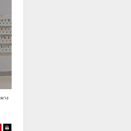
้มผาง