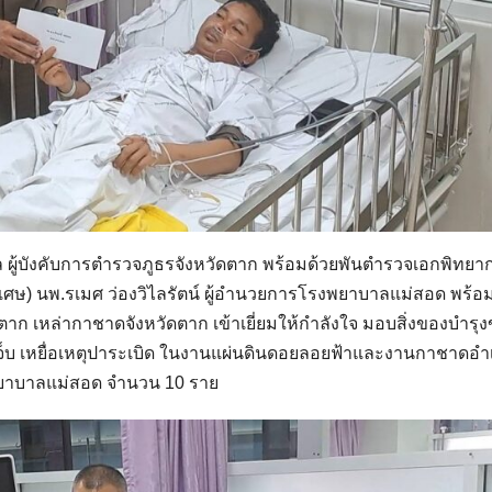
ล ผู้บังคับการตำรวจภูธรจังหวัดตาก พร้อมด้วยพันตำรวจเอกพิทยา
ิเศษ) นพ.รเมศ ว่องวิไลรัตน์ ผู้อำนวยการโรงพยาบาลแม่สอด พร้อม
าก เหล่ากาชาดจังหวัดตาก เข้าเยี่ยมให้กำลังใจ มอบสิ่งของบำรุง
ดเจ็บ เหยื่อเหตุปาระเบิด ในงานแผ่นดินดอยลอยฟ้าและงานกาชาดอ
งพยาบาลแม่สอด จำนวน 10 ราย