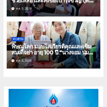
ช่วยเหลือ และสิ่งของบำรุงขวัญ บุตร-
ธิดา ข้าราชการตำรวจจังหวัด
ส.ค. 5, 2026
อุทัยธานี
ข่าวทั่วไป
พิษณุโลก มอบโล่เกียรติคุณและเข็ม
สมเด็จย่า อายุ 100 ปี “นางจอม นุ่ม
เนตร” ตำบลบ้านกร่าง อำเภอเมือง
ส.ค. 5, 2026