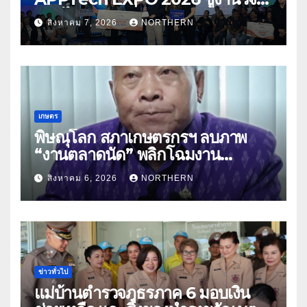
สมุนไพร ขับเคลื่อนนวัตกรรมสู่เชิง
สิงหาคม 7, 2026
NORTHERN
พาณิชย์
เกษตร
พิษณุโลก สภาเกษตรกรฯ ลบภาพ
“งานตลาดนัด” พลิกโฉมงาน
“เกษตรรุ่งเรืองเมืองสองแคว 69” มุ่ง
สิงหาคม 6, 2026
NORTHERN
ประโยชน์เกษตรกร ดึงนวัตกรรม-จับ
คู่ธุรกิจดันสินค้าเกษตรสู่สากล (คลิป)
ข่าวทั่วไป
แม่บ้านตำรวจภูธรภาค 6 มอบเงิน