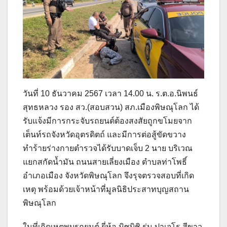
วันที่ 10 ธันวาคม 2567 เวลา 14.00 น. ร.ต.อ.นิพนธ์
สุทธหลวง รอง สว.(สอบสวน) สภ.เมืองพิษณุโลก ได้
รับแจ้งมีการกระจับรถยนต์ต้องสงสัยถูกขโมยจาก
เต็นท์รถจังหวัดอุตรดิตถ์ และมีการต่อสู้ขัดขวาง
ทำร้ายร่างกายตำรวจได้รับบาดเจ็บ 2 นาย บริเวณ
แยกสกัดน้ำมัน ถนนสายเลี่ยงเมือง ตำบลท่าโพธิ์
อำเภอเมือง จังหวัดพิษณุโลก จึงรุจตรวจสอบที่เกิด
เหตุ พร้อมด้วยเจ้าหน้าที่มูลนิธิประสาทบุญสถาน
พิษณุโลก
ในที่เกิดเหตุพบรถยนต์ ยี่ห้อ มิซูบิชิ รุ่น ปาเจโร สีขาว