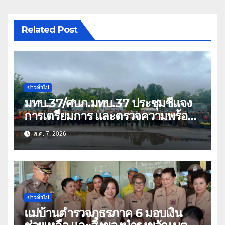
Related Post
ข่าวทั่วไป
มทบ.37/ศบภ.มทบ.37 ประชุมชี้แจง
การเตรียมการ และตรวจความพร้อม
ด้านการบรรเทาสาธารณภัย
ส.ค. 7, 2026
ข่าวทั่วไป
แม่บ้านตำรวจภูธรภาค 6 มอบเงิน