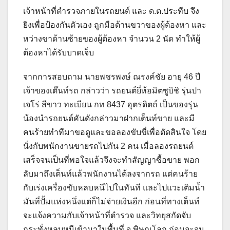
เจ้าหน้าที่ตำรวจภายในรถยนต์ และ ด.ต.ประทีบ จึง
ยิงเพื่อป้องกันตัวเอง ถูกมือด้านขวาของผู้ต้องหา และ
หว่างขาด้านซ้ายของผู้ต้องหา จำนวน 2 นัด ทำให้ผู้
ต้องหาได้รับบาดเจ็บ
จากการสอบถาม นายพชรพงษ์ ณรงค์ชัย อายุ 46 ปี
เจ้าของเต๊นท์รถ กล่าวว่า รถยนต์ยี่ห้อมิตซูบิชิ รุ่นปา
เจโร่ สีขาว ทะเบียน กท 8437 อุตรดิตถ์ เป็นของรุ่น
น้องนำรถยนต์คันดังกล่าวมาฝากเต็นท์ขาย และมี
คนร้ายทำทีมาขอดูและขอลองขับขี่เพื่อตัดสินใจ โดย
นั่งกับพนักงานขายรถไปกัน 2 คน เมื่อลองรถยนต์
เสร็จจนเป็นที่พอใจแล้วจึงจะทำสัญญาซื้อขาย พอก
ลับมาถึงเต็นท์แล้วพนักงานได้ลงจากรถ แต่คนร้าย
กับเร่งเครื่องขับหลบหนีไปในทันที และไปแวะเติมน้ำ
มันที่ปั้มแห่งหนึ่งแต่ก็ไม่จ่ายเงินอีก ก่อนที่ทางเต็นท์
จะแจ้งความกับเจ้าหน้าที่ตำรวจ และวิทยุสกัดจับ
กระทั่งหลบหนีเข้ามาในพื้นที่ จ.พิษณุโลก ก่อนจะจน