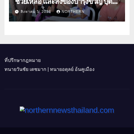
ช่วยเหลือ และสิ่งของบำรุงขวัญ บุตร-
ธิดา ข้าราชการตำรวจจังหวัด
สิงหาคม 5, 2026
NORTHERN
อุทัยธานี
ที่ปรึกษากฎหมาย
ทนายวันชัย เดชมาก | ทนายอดุลย์ อ้นคูเมือง