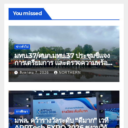
You missed
ข่าวทั่วไป
มทบ.37/ศบภ.มทบ.37 ประชุมชี้แจง
การเตรียมการ และตรวจความพร้อม
ด้านการบรรเทาสาธารณภัย
สิงหาคม 7, 2026
NORTHERN
การศึกษา
มฟล. คว้ารางวัลระดับ “ดีมาก” เวที
APPTech EXPO 2026 ชูงานวิจัย