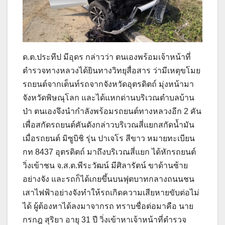
ด.ต.ประทีป มีอุดร กล่าวว่า ตนเองพร้อมเจ้าหน้าที่
ตำรวจทางหลวงได้ยินทางวิทยุสื่อสาร ว่ามีเหตุขโมย
รถยนต์จากเต็นท์รถจากจังหวัดอุตรดิตถ์ มุ่งหน้ามา
จังหวัดพิษณุโลก และได้แหกด่านบริเวณตำบลบ้าน
ป่า ตนเองจึงนำกำลังพร้อมรถยนต์ทางหลวงอีก 2 คัน
เพื่อสกัดรถยนต์คันดังกล่าวบริเวณสี่แยกสกัดน้ำมัน
เมื่อรถยนต์ มิซูบิชิ รุ่น ปาเจโร สีขาว หมายทะเบียน
กท 8437 อุตรดิตถ์ มาถึงบริเวณสี่แยก ได้หักรถยนต์
วิ่งเข้าชน จ.ส.ต.พีระวัฒน์ มีศิลารัตน์ ขาด้านซ้าย
อย่างจัง และรถก็ได้เกยขึ้นบนฟุตบาทกลางถนนชน
เสาไฟฟ้าอย่างจังทำให้รถเกิดความเสียหายขับต่อไม่
ได้ ผู้ต้องหาได้ลงมาจากรถ ทราบชื่อต่อมาคือ นาย
กรกฎ สุริยา อายุ 31 ปี วิ่งเข้าหาเจ้าหน้าที่ตำรวจ